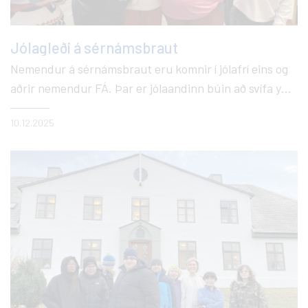
Jólagleði á sérnámsbraut
Nemendur á sérnámsbraut eru komnir í jólafrí eins og
aðrir nemendur FÁ. Þar er jólaandinn búin að svífa yfir
undanfarið. Í gær, síðasta dag fyrir jólafrí, var jólagleði
10.12.2025
hjá nemendum. Þau skreyttu piparkökur, skáru út
laufabrauð, jólatónlist var spiluð. Hápunkturinn var
svo þegar jólasveinninn kíkti í heimsókn við mikið
fögnuð viðstaddra.