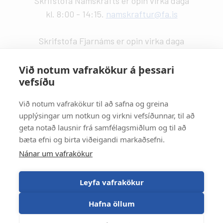
Skrifstofa Námskrafts er opin virka daga
kl. 8:00 - 14:15.
namskraftur@fa.is
Skrifstofa Fjarnáms er opin virka daga
kl. 9:00 - 14:00.
fjarnam@fa.is
Við notum vafrakökur á þessari
vefsíðu
Vefstjórn
:
Kristín Valdemarsdóttir -
kristinvald@fa.is
Við notum vafrakökur til að safna og greina
upplýsingar um notkun og virkni vefsíðunnar, til að
Strætisvagnar
:
geta notað lausnir frá samfélagsmiðlum og til að
Númer 11 stansar við Háaleitisbraut.
bæta efni og birta viðeigandi markaðsefni.
Númer 2, 5, 15 og 17 stansa við Suðurlandsbraut.
Nánar um vafrakökur
Númer 4 stansar við Álftamýri.
Leyfa vafrakökur
Hafna öllum