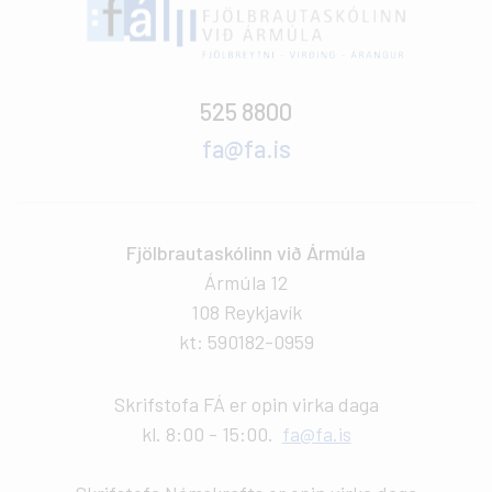
525 8800
fa@fa.is
Fjölbrautaskólinn við Ármúla
Ármúla 12
108 Reykjavík
kt: 590182-0959
Skrifstofa FÁ er opin virka daga
kl. 8:00 - 15:00.
fa@fa.is