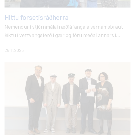
Hittu forsetisráðherra
Nemendur í stjórnmálafræðiáfanga á sérnámsbraut
kíktu í vettvangsferð í gær og fóru meðal annars í
heimsókn á Alþingi og kíktu á Stjórnarráðshúsið. Þar
28.11.2025
voru þau svo heppin að rekast á Kristrúnu
Frostadóttur forsetisráðherra sem spjallaði smá við
þau og fengu þau mynd af sér með henni.