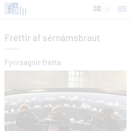
Fara
Íslenska
í
efni
Fréttir af sérnámsbraut
Fyrirsagnir frétta