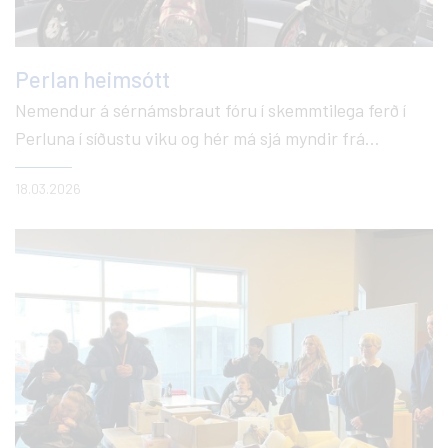
Perlan heimsótt
Nemendur á sérnámsbraut fóru í skemmtilega ferð í
Perluna í síðustu viku og hér má sjá myndir frá
heimsókninni.
18.03.2026