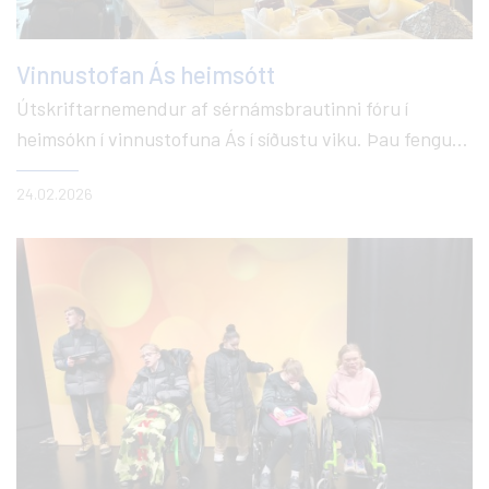
Vinnustofan Ás heimsótt
Útskriftarnemendur af sérnámsbrautinni fóru í
heimsókn í vinnustofuna Ás í síðustu viku. Þau fengu
kynningu á starfsemi Áss, meðal annars
24.02.2026
kertasgerðinni, listasmiðjunni, saumastofunni, vefnaði
og þæfingu, pökkun, keramikstofunni og versluninni
sem þau reka í Ögurhvarfi. Einnig hittum við gamla
nemendur úr FÁ sem er alltaf mjög skemmtilegt.