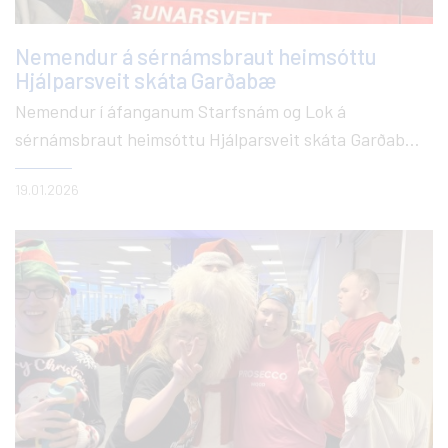
Nemendur á sérnámsbraut heimsóttu
Hjálparsveit skáta Garðabæ
Nemendur í áfanganum Starfsnám og Lok á
sérnámsbraut heimsóttu Hjálparsveit skáta Garðabæ.
Þar fengu þeir innsýn í starf björgunarsveitarinnar,
19.01.2026
kynntust tækjum og búnaði og lærðu um það
mikilvæga hlutverk sem sveitin gegnir í samfélaginu.
Heimsóknin var bæði fræðandi og áhugaverð og fengu
nemendur að prófa allskonar tæki og tól.