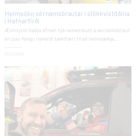
Heimsókn sérnámsbrautar í slökkvistöðina
í Hafnarfirði
Ævintýrin halda áfram hjá nemendum á sérnámsbraut
en þau fengu nýverið tækifæri til að heimsækja
slökkvistöðina í Hafnarfirði. Þar var vel tekið á móti
30.01.2026
þeim og var þeim boðið að kynna sér það sem snýr að
starfi slökkviliðsmanna. Nemendur fengu leiðsögn um
stöðina, skoðuðu búnað og tæki og fræddust um
verkefni slökkviliðsins. Virkilega skemmtileg og
fræðandi heimsókn.