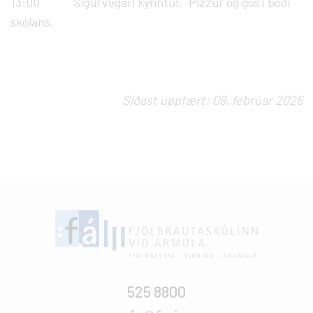
13:00 Sigurvegari kynntur. Pizzur og gos í boði
skólans.
Síðast uppfært: 09. febrúar 2026
525 8800