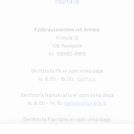
fa@fa.is
Fjölbrautaskólinn við Ármúla
Ármúla 12
108 Reykjavík
kt: 590182-0959
Skrifstofa FÁ er opin virka daga
kl. 8:00 - 15:00.
fa@fa.is
Skrifstofa Námskrafts er opin virka daga
kl. 8:00 - 14:15.
namskraftur@fa.is
Skrifstofa Fjarnáms er opin virka daga
kl. 9:00 - 14:00.
fjarnam@fa.is