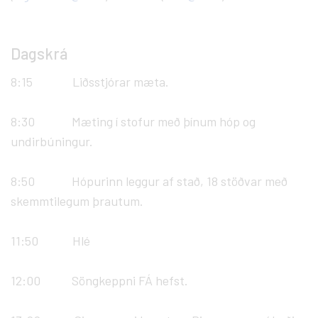
Dagskrá
8:15 Liðsstjórar mæta.
8:30 Mæting í stofur með þínum hóp og
undirbúningur.
8:50 Hópurinn leggur af stað, 18 stöðvar með
skemmtilegum þrautum.
11:50 Hlé
12:00 Söngkeppni FÁ hefst.