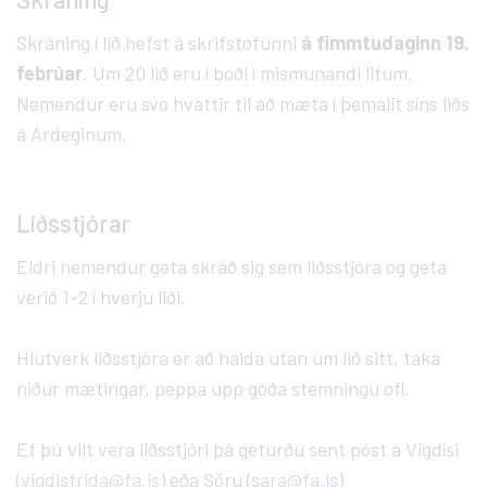
Skráning í lið hefst á skrifstofunni
á fimmtudaginn 19.
febrúar
. Um 20 lið eru í boði í mismunandi litum.
Nemendur eru svo hvattir til að mæta í þemalit síns liðs
á Árdeginum.
Liðsstjórar
Eldri nemendur geta skráð sig sem liðsstjóra og geta
verið 1-2 í hverju liði.
Hlutverk liðsstjóra er að halda utan um lið sitt, taka
niður mætingar, peppa upp góða stemningu ofl.
Ef þú vilt vera liðsstjóri þá geturðu sent póst á Vigdísi
(
vigdisfrida@fa.is
) eða Söru (
sara@fa.is
)