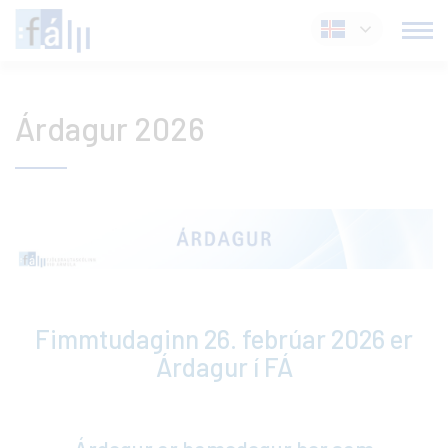
Fara
Íslenska
í
efni
Árdagur 2026
Fimmtudaginn 26. febrúar 2026 er
Árdagur í FÁ