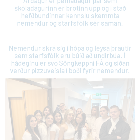
Árdagur er þemadagur þar sem
skóladagurinn er brotinn upp og í stað
hefðbundinnar kennslu skemmta
nemendur og starfsfólk sér saman.
Nemendur skrá sig í hópa og leysa þrautir
sem starfsfólk eru búið að undirbúa. Í
hádeginu er svo Söngkeppni FÁ og síðan
verður pizzuveisla í boði fyrir nemendur.