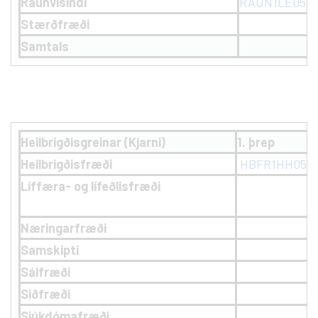
Raunvísindi
RAUN1LE05
Stærðfræði
Samtals
Heilbrigðisgreinar (Kjarni)
1. þrep
Heilbrigðisfræði
HBFR1HH05
Líffæra- og lífeðlisfræði
Næringarfræði
Samskipti
Sálfræði
Siðfræði
Sjúkdómafræði