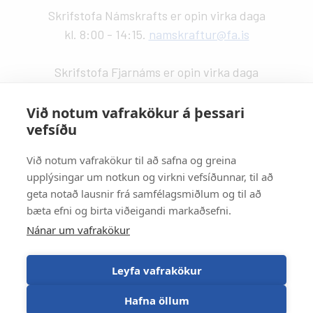
Skrifstofa Námskrafts er opin virka daga
kl. 8:00 - 14:15.
namskraftur@fa.is
Skrifstofa Fjarnáms er opin virka daga
kl. 9:00 - 14:00.
fjarnam@fa.is
Við notum vafrakökur á þessari
vefsíðu
Vefstjórn
:
Kristín Valdemarsdóttir -
kristinvald@fa.is
Við notum vafrakökur til að safna og greina
upplýsingar um notkun og virkni vefsíðunnar, til að
Strætisvagnar
:
geta notað lausnir frá samfélagsmiðlum og til að
Númer 11 stansar við Háaleitisbraut.
bæta efni og birta viðeigandi markaðsefni.
Númer 2, 5, 15 og 17 stansa við Suðurlandsbraut.
Nánar um vafrakökur
Númer 4 stansar við Álftamýri.
Leyfa vafrakökur
Hafna öllum