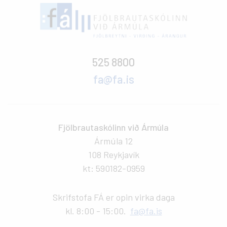
525 8800
fa@fa.is
Fjölbrautaskólinn við Ármúla
Ármúla 12
108 Reykjavík
kt: 590182-0959
Skrifstofa FÁ er opin virka daga
kl. 8:00 - 15:00.
fa@fa.is