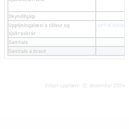
Skyndihjálp
Upplýsingalæsi á tölvur og
UPPÆ1SR05
sjúkraskrár
Samtals
Samtals á braut
Síðast uppfært: 12. desember 2024