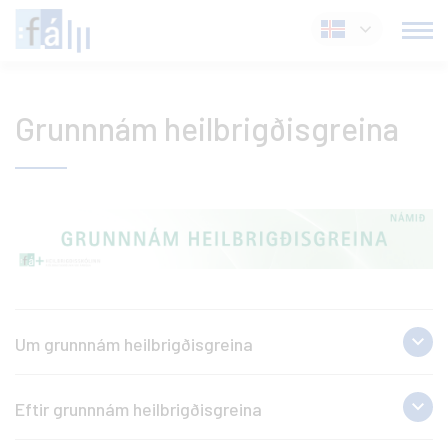
Fara
Íslenska
í
efni
Grunnnám heilbrigðisgreina
Um grunnnám heilbrigðisgreina
Grunnnám heilbrigðisgreina er
94 einingar
.
Eftir grunnnám heilbrigðisgreina
Námið er ætlað þeim sem hafa hug á
starfsmenntun á heilbrigðissviði, en hafa