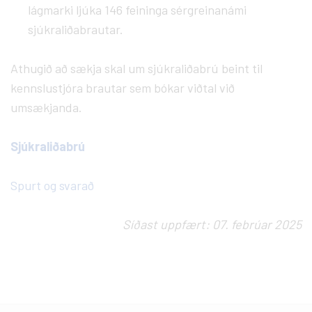
lágmarki ljúka 146 feininga sérgreinanámi
sjúkraliðabrautar.
Athugið að sækja skal um sjúkraliðabrú beint til
kennslustjóra brautar sem bókar viðtal við
umsækjanda.
Sjúkraliðabrú
Spurt og svarað
Síðast uppfært: 07. febrúar 2025