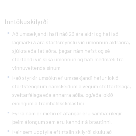
Inntökuskilyrði
Að umsækjandi hafi náð 23 ára aldri og hafi að
lágmarki 3 ára starfsreynslu við umönnun aldraðra,
sjúkra eða fatlaðra, þegar nám hefst og sé
starfandi við slíka umönnun og hafi meðmæli frá
vinnuveitenda sínum.
Það styrkir umsókn ef umsækjandi hefur lokið
starfstengdum námskeiðum á vegum stéttarfélaga,
sveitarfélaga eða annarra aðila, og/eða lokið
einingum á framhaldsskólastigi.
Fyrra nám er metið ef áfangar eru sambærilegir
þeim áföngum sem eru kenndir á brautinni.
Þeir sem uppfylla eftirtalin skilyrði skulu að