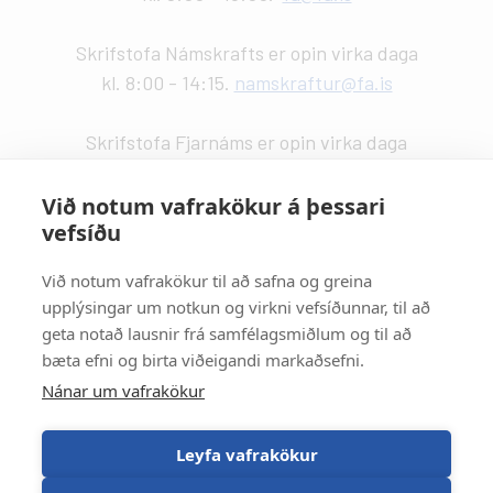
Skrifstofa Námskrafts er opin virka daga
kl. 8:00 - 14:15.
namskraftur@fa.is
Skrifstofa Fjarnáms er opin virka daga
kl. 9:00 - 14:00.
fjarnam@fa.is
Við notum vafrakökur á þessari
vefsíðu
Vefstjórn
:
Kristín Valdemarsdóttir -
kristinvald@fa.is
Við notum vafrakökur til að safna og greina
upplýsingar um notkun og virkni vefsíðunnar, til að
Strætisvagnar
:
geta notað lausnir frá samfélagsmiðlum og til að
Númer 11 stansar við Háaleitisbraut.
bæta efni og birta viðeigandi markaðsefni.
Númer 2, 5, 15 og 17 stansa við Suðurlandsbraut.
Nánar um vafrakökur
Númer 4 stansar við Álftamýri.
Leyfa vafrakökur