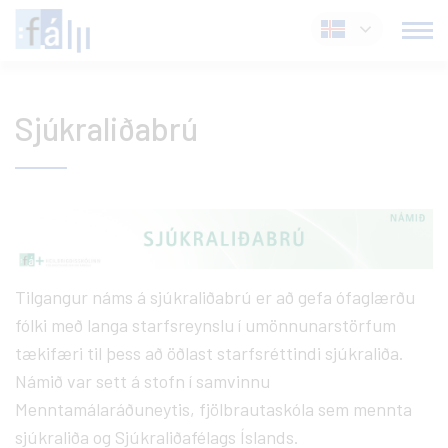
Fara
Íslenska
í
efni
Sjúkraliðabrú
Tilgangur náms á sjúkraliðabrú er að gefa ófaglærðu
fólki með langa starfsreynslu í umönnunarstörfum
tækifæri til þess að öðlast starfsréttindi sjúkraliða.
Námið var sett á stofn í samvinnu
Menntamálaráðuneytis, fjölbrautaskóla sem mennta
sjúkraliða og Sjúkraliðafélags Íslands.