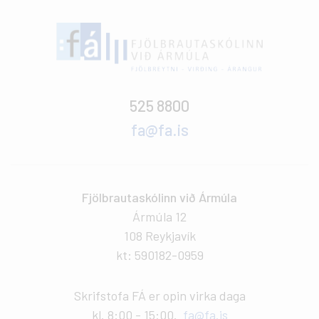
525 8800
fa@fa.is
Fjölbrautaskólinn við Ármúla
Ármúla 12
108 Reykjavík
kt: 590182-0959
Skrifstofa FÁ er opin virka daga
kl. 8:00 - 15:00.
fa@fa.is