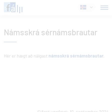
Fara
Íslenska
í
efni
Námsskrá sérnámsbrautar
Hér er hægt að nálgast
námsskrá sérnámsbrautar.
Síðast uppfært: 10. september 2024