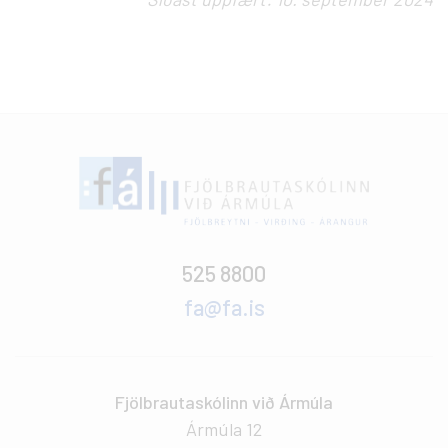
525 8800
fa@fa.is
Fjölbrautaskólinn við Ármúla
Ármúla 12