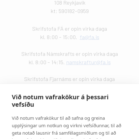
108 Reykjavík
kt: 590182-0959
Skrifstofa FÁ er opin virka daga
kl. 8:00 - 15:00.
fa@fa.is
Skrifstofa Námskrafts er opin virka daga
kl. 8:00 - 14:15.
namskraftur@fa.is
Skrifstofa Fjarnáms er opin virka daga
kl. 9:00 - 14:00.
fjarnam@fa.is
Við notum vafrakökur á þessari
vefsíðu
Vefstjórn
:
Kristín Valdemarsdóttir -
kristinvald@fa.is
Við notum vafrakökur til að safna og greina
upplýsingar um notkun og virkni vefsíðunnar, til að
Strætisvagnar
:
geta notað lausnir frá samfélagsmiðlum og til að
Númer 11 stansar við Háaleitisbraut.