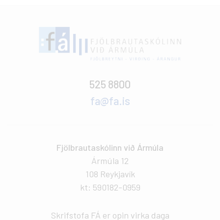
525 8800
fa@fa.is
Fjölbrautaskólinn við Ármúla
Ármúla 12
108 Reykjavík
kt: 590182-0959
Skrifstofa FÁ er opin virka daga