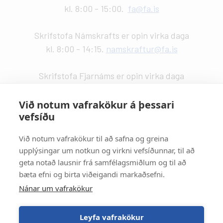
kl. 8:00 - 15:00.
fa@fa.is
Skrifstofa Námskrafts er opin virka daga
kl. 8:00 - 14:15.
namskraftur@fa.is
Skrifstofa Fjarnáms er opin virka daga
kl. 9:00 - 14:00.
fjarnam@fa.is
Við notum vafrakökur á þessari
vefsíðu
Vefstjórn
:
Kristín Valdemarsdóttir -
kristinvald@fa.is
Við notum vafrakökur til að safna og greina
upplýsingar um notkun og virkni vefsíðunnar, til að
Strætisvagnar
:
geta notað lausnir frá samfélagsmiðlum og til að
Númer 11 stansar við Háaleitisbraut.
bæta efni og birta viðeigandi markaðsefni.
Númer 2, 5, 15 og 17 stansa við Suðurlandsbraut.
Nánar um vafrakökur
Númer 4 stansar við Álftamýri.
Leyfa vafrakökur