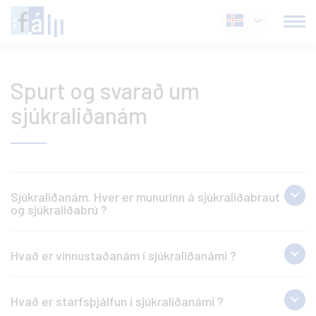
Fara
Íslenska
í
efni
Spurt og svarað um
sjúkraliðanám
Sjúkraliðanám. Hver er munurinn á sjúkraliðabraut
og sjúkraliðabrú ?
Sjúkraliðabraut er 206 feininga nám sem
Hvað er vinnustaðanám í sjúkraliðanámi ?
tekur að jafnaði 3 ár eða 6 annir. Leyfilegt er
að taka námið á lengri tíma. Sækja þarf um
Vinnustaðanám í sjúkraliðanámi, hvort sem
sjúkraliðabraut eins og hefðbundnar brautir
Hvað er starfsþjálfun í sjúkraliðanámi ?
er á sjúkraliðabraut eða sjúkraliðabrú er það