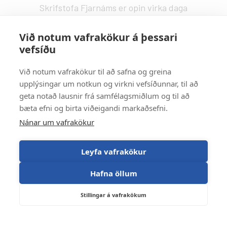
Skrifstofa Fjarnáms er opin virka daga
Nemandi getur ekki farið í vinnustaðnám á
kl. 9:00 - 14:00.
fjarnam@fa.is
deild sem hann er á vinna á eða hefur unnið
Við notum vafrakökur á þessari
vefsíðu
á. Enginn afsláttur er á vinnustaðanámi.
Vefstjórn
:
Undantekning er ef nemandi á sjúkraliðabrú
Kristín Valdemarsdóttir -
kristinvald@fa.is
Við notum vafrakökur til að safna og greina
hefur fengið VINN3ÖH08 metið í gegnum
upplýsingar um notkun og virkni vefsíðunnar, til að
Strætisvagnar
:
raunfærnimat. Sjá nánar um raunfærnimat
geta notað lausnir frá samfélagsmiðlum og til að
Númer 11 stansar við Háaleitisbraut.
hér að neðan.
bæta efni og birta viðeigandi markaðsefni.
Númer 2, 5, 15 og 17 stansa við Suðurlandsbraut.
Nánar um vafrakökur
Númer 4 stansar við Álftamýri.
Nemandi þarf að vera orðinn 18 ára til að fá
að hefja vinnustaðanám, miðast það við
Leyfa vafrakökur
fæðingardag.
Hafna öllum
Stillingar á vafrakökum