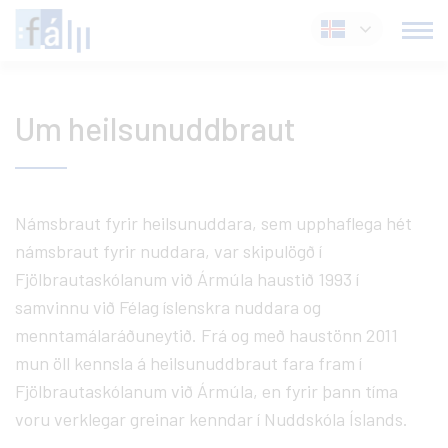
Fara
Íslenska
í
efni
Um heilsunuddbraut
Námsbraut fyrir heilsunuddara, sem upphaflega hét
námsbraut fyrir nuddara, var skipulögð í
Fjölbrautaskólanum við Ármúla haustið 1993 í
samvinnu við Félag íslenskra nuddara og
menntamálaráðuneytið. Frá og með haustönn 2011
mun öll kennsla á heilsunuddbraut fara fram í
Fjölbrautaskólanum við Ármúla, en fyrir þann tíma
voru verklegar greinar kenndar í Nuddskóla Íslands.