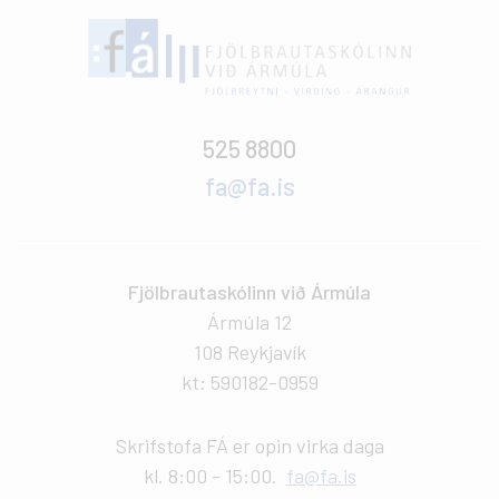
525 8800
fa@fa.is
Fjölbrautaskólinn við Ármúla
Ármúla 12
108 Reykjavík
kt: 590182-0959
Skrifstofa FÁ er opin virka daga
kl. 8:00 - 15:00.
fa@fa.is