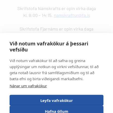
Skrifstofa Námskrafts er opin virka daga
kl. 8:00 - 14:15.
namskraftur@fa.is
Skrifstofa Fjarnáms er opin virka daga
kl. 9:00 - 14:00.
fjarnam@fa.is
Við notum vafrakökur á þessari
vefsíðu
Vefstjórn
:
Kristín Valdemarsdóttir -
kristinvald@fa.is
Við notum vafrakökur til að safna og greina
upplýsingar um notkun og virkni vefsíðunnar, til að
Strætisvagnar
:
geta notað lausnir frá samfélagsmiðlum og til að
Númer 11 stansar við Háaleitisbraut.
bæta efni og birta viðeigandi markaðsefni.
Númer 2, 5, 15 og 17 stansa við Suðurlandsbraut.
Nánar um vafrakökur
Númer 4 stansar við Álftamýri.
Leyfa vafrakökur
Hafna öllum