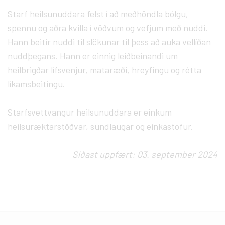
Starf heilsunuddara felst í að meðhöndla bólgu,
spennu og aðra kvilla í vöðvum og vefjum með nuddi.
Hann beitir nuddi til slökunar til þess að auka vellíðan
nuddþegans. Hann er einnig leiðbeinandi um
heilbrigðar lífsvenjur, mataræði, hreyfingu og rétta
líkamsbeitingu.
Starfsvettvangur heilsunuddara er einkum
heilsuræktarstöðvar, sundlaugar og einkastofur.
Síðast uppfært: 03. september 2024