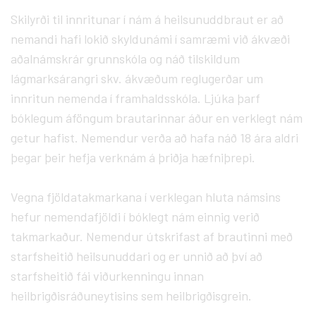
Skilyrði til innritunar í nám á heilsunuddbraut er að
nemandi hafi lokið skyldunámi í samræmi við ákvæði
aðalnámskrár grunnskóla og náð tilskildum
lágmarksárangri skv. ákvæðum reglugerðar um
innritun nemenda í framhaldsskóla. Ljúka þarf
bóklegum áföngum brautarinnar áður en verklegt nám
getur hafist. Nemendur verða að hafa náð 18 ára aldri
þegar þeir hefja verknám á þriðja hæfniþrepi.
Vegna fjöldatakmarkana í verklegan hluta námsins
hefur nemendafjöldi í bóklegt nám einnig verið
takmarkaður. Nemendur útskrifast af brautinni með
starfsheitið heilsunuddari og er unnið að því að
starfsheitið fái viðurkenningu innan
heilbrigðisráðuneytisins sem heilbrigðisgrein.