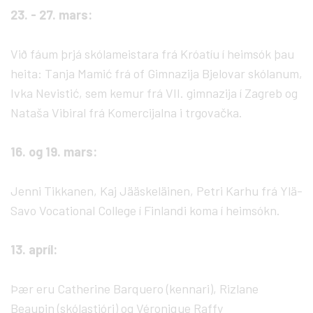
23. - 27. mars:
Við fáum þrjá skólameistara frá Króatíu í heimsók þau
heita: Tanja Mamić frá of Gimnazija Bjelovar skólanum,
Ivka Nevistić, sem kemur frá VII. gimnazija í Zagreb og
Nataša Vibiral frá Komercijalna i trgovačka.
16. og 19. mars:
Jenni Tikkanen, Kaj Jääskeläinen, Petri Karhu frá Ylä-
Savo Vocational College í Finlandi koma í heimsókn.
13. apríl:
Þær eru Catherine Barquero (kennari), Rizlane
Beaupin (skólastjóri) og Véronique Raffy