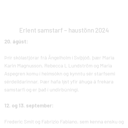
Erlent samstarf – haustönn 2024
20. ágúst:
Þrír skólastjórar frá Ängelholm í Svíþjóð, þær Maria
Karin Magnusson, Rebecca L Lundström og Maria
Aspegren komu í heimsókn og kynntu sér starfsemi
sérdeildarinnar. Þær hafa lýst yfir áhuga á frekara
samstarfi og er það í undirbúningi.
12. og 13. september:
Frederic Smit og Fabrizio Fabiano, sem kenna ensku og