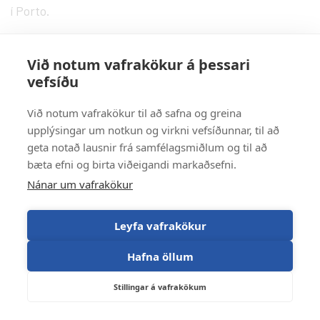
í Porto.
júní: Þóra Kristín skoðar skóla í Stokkhólmi ásamt fleiri
Við notum vafrakökur á þessari
bókasafnsfræðingum.
vefsíðu
Síðast uppfært: 16. apríl 2026
Við notum vafrakökur til að safna og greina
upplýsingar um notkun og virkni vefsíðunnar, til að
geta notað lausnir frá samfélagsmiðlum og til að
bæta efni og birta viðeigandi markaðsefni.
Nánar um vafrakökur
Leyfa vafrakökur
Hafna öllum
Stillingar á vafrakökum
525 8800