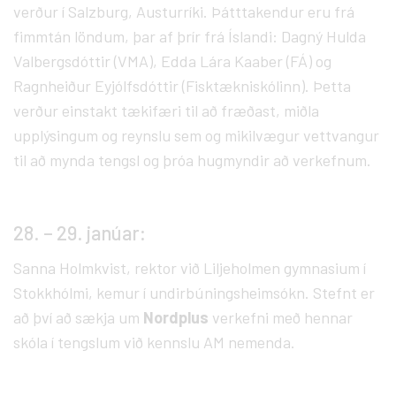
verður í Salzburg, Austurríki. Þátttakendur eru frá
fimmtán löndum, þar af þrír frá Íslandi: Dagný Hulda
Valbergsdóttir (VMA), Edda Lára Kaaber (FÁ) og
Ragnheiður Eyjólfsdóttir (Fisktækniskólinn). Þetta
verður einstakt tækifæri til að fræðast, miðla
upplýsingum og reynslu sem og mikilvægur vettvangur
til að mynda tengsl og þróa hugmyndir að verkefnum.
28. – 29. janúar:
Sanna Holmkvist, rektor við Liljeholmen gymnasium í
Stokkhólmi, kemur í undirbúningsheimsókn. Stefnt er
að því að sækja um
Nordplus
verkefni með hennar
skóla í tengslum við kennslu AM nemenda.