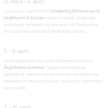
31. mars – 5. apríl:
Lokafundur verkefnisins
Comparing Differences in
Healthcare in Europe
verður á Íslandi. Þessa viku
verða bæði nemendur og kennarar frá Tékklandi og
Portúgal í heimsókn í boði Heilbrigðisskólans.
7. – 9. apríl:
Ulrika Rasmusson og Louise Mathiasen koma frá
Ängelholms kommun
í Svíþjóð að heimsækja
sérdeildina. Þetta er í annað sinn sem sérdeildin fær
heimsókn frá þessum skóla en í maí verður heimsóknin
endurgoldin.
7. – 10. apríl: