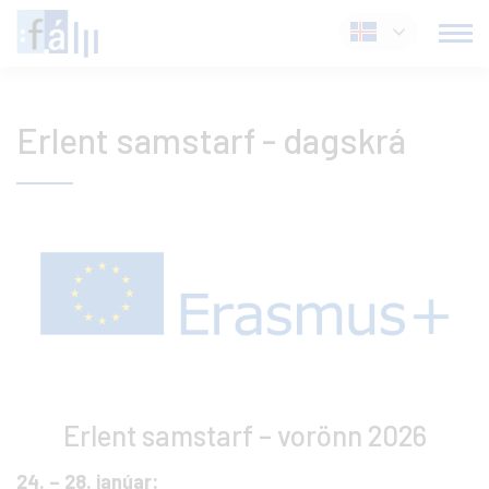
Fara
Íslenska
í
efni
Erlent samstarf - dagskrá
Erlent samstarf – vorönn 2026
24. – 28. janúar: