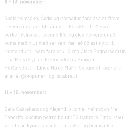
6.- 13. nóvember:
Skólaheimsókn. Ásdís og Þórhallur fara ásamt fimm
nemendum fara til Lannion í Frakklandi. Þema
verkefnisins er ‚second life‘ og eiga nemendur að
koma með hlut með sér sem fær að öðlast nýtt líf.
Nemendurnir sem fara eru: Birna Clara Ragnarsdóttir,
Dísa María Eyþórs Erlendsdóttir, Emilía Ýr
Heiðarsdóttir, Linda Ha og Malini Sakundet, þær eru
allar á nýsköpunar- og listabraut.
11.- 15. nóvember:
Sara Castellanos og Alejandro koma í heimsókn frá
Tenerife, skólinn þeirra heitir IES Cabrera Pinto. Þau
vilja fá að kynnast skólanum okkar og heimsækja