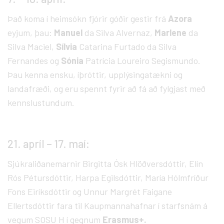
Það koma í heimsókn fjórir góðir gestir frá
Azora
eyjum, þau:
Manuel
da Silva Alvernaz,
Marlene
da
Silva Maciel,
Sílvia
Catarina Furtado da Silva
Fernandes og
Sónia
Patrícia Loureiro Segismundo.
Þau kenna ensku, íþróttir, upplýsingatækni og
landafræði, og eru spennt fyrir að fá að fylgjast með
kennslustundum.
21. apríl – 17. maí:
Sjúkraliðanemarnir Birgitta Ósk Hlöðversdóttir, Elín
Rós Pétursdóttir, Harpa Egilsdóttir, María Hólmfríður
Fons Eiríksdóttir og Unnur Margrét Faigane
Ellertsdóttir fara til Kaupmannahafnar í starfsnám á
vegum SOSU H í gegnum
Erasmus+.