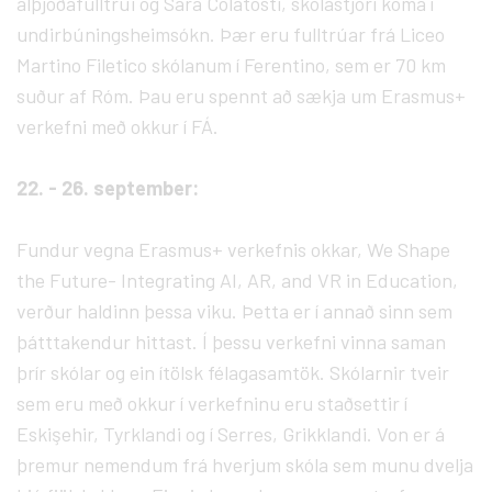
alþjóðafulltrúi og Sara Colatosti, skólastjóri koma í
undirbúningsheimsókn. Þær eru fulltrúar frá Liceo
Martino Filetico skólanum í Ferentino, sem er 70 km
suður af Róm. Þau eru spennt að sækja um Erasmus+
verkefni með okkur í FÁ.
22. - 26. september:
Fundur vegna Erasmus+ verkefnis okkar, We Shape
the Future- Integrating AI, AR, and VR in Education,
verður haldinn þessa viku. Þetta er í annað sinn sem
þátttakendur hittast. Í þessu verkefni vinna saman
þrír skólar og ein ítölsk félagasamtök. Skólarnir tveir
sem eru með okkur í verkefninu eru staðsettir í
Eskişehir, Tyrklandi og í Serres, Grikklandi. Von er á
þremur nemendum frá hverjum skóla sem munu dvelja