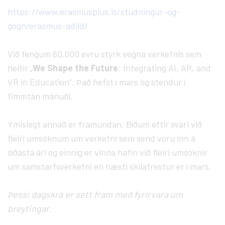
https://www.erasmusplus.is/studningur-og-
gogn/erasmus-adild/
Við fengum 60.000 evru styrk vegna verkefnis sem
heitir „
We Shape the Future
: Integrating AI, AR, and
VR in Education“. Það hefst í mars og stendur í
fimmtán mánuði.
Ýmislegt annað er framundan. Bíðum eftir svari við
fleiri umsóknum um verkefni sem send voru inn á
síðasta ári og einnig er vinna hafin við fleiri umsóknir
um samstarfsverkefni en næsti skilafrestur er í mars.
Þessi dagskrá er sett fram með fyrirvara um
breytingar.