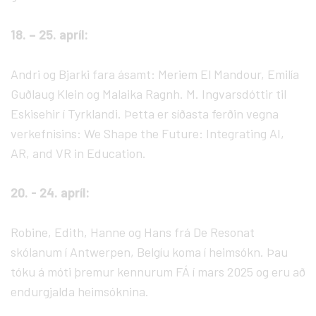
18. – 25. apríl:
Andri og Bjarki fara ásamt: Meriem El Mandour, Emilía
Guðlaug Klein og Malaika Ragnh. M. Ingvarsdóttir til
Eskisehir í Tyrklandi. Þetta er síðasta ferðin vegna
verkefnisins: We Shape the Future: Integrating AI,
AR, and VR in Education.
20. - 24. apríl:
Robine, Edith, Hanne og Hans frá De Resonat
skólanum í Antwerpen, Belgíu koma í heimsókn. Þau
tóku á móti þremur kennurum FÁ í mars 2025 og eru að
endurgjalda heimsóknina.