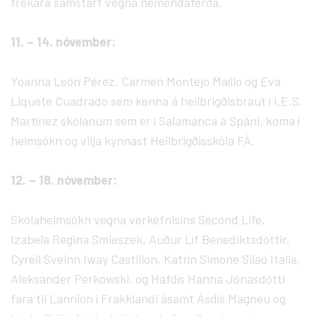
frekara samstarf vegna nemendaferða.
11. – 14. nóvember:
Yoanna León Pérez, Carmen Montejo Maíllo og Eva
Liquete Cuadrado sem kenna á heilbrigðisbraut í I.E.S.
Martínez skólanum sem er í Salamanca á Spáni, koma í
heimsókn og vilja kynnast Heilbrigðisskóla FÁ.
12. – 18. nóvember:
Skólaheimsókn vegna verkefnisins Second Life.
Izabela Regina Smieszek, Auður Líf Benediktsdóttir,
Cyreil Sveinn Iway Castillon, Katrín Simone Silao Italia,
Aleksander Perkowski, og Hafdís Hanna Jónasdótti
fara til Lannion í Frakklandi ásamt Ásdís Magneu og