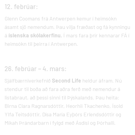
12. febrúar:
Glenn Coomans frá Antwerpen kemur í heimsókn
ásamt sjö nemendum. Þau vilja fræðast og fá kynningu
á
íslenska skólakerfinu.
Í mars fara þrír kennarar FÁ í
heimsókn til þeirra í Antwerpen.
26. febrúar – 4. mars:
Sjálfbærniverkefnið
Second Life
heldur áfram. Nú
stendur til boða að fara aðra ferð með nemendur á
listabraut, að þessi sinni til Þýskalands. Þau heita:
Birna Clara Ragnarsdóttir, Heorhii Tkachenko, Ísold
Ylfa Teitsdóttir, Dísa María Eyþórs Erlendsdóttir og
Míkah Þrándarbarn í fylgd með Ásdísi og Þórhalli.