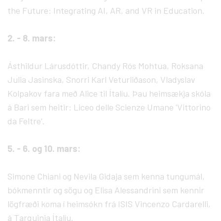
the Future: Integrating AI, AR, and VR in Education.
2. - 8. mars:
Ásthildur Lárusdóttir, Chandy Rós Mohtua, Roksana
Julia Jasinska, Snorri Karl Veturliðason, Vladyslav
Kolpakov fara með Alice til Ítalíu. Þau heimsækja skóla
á Bari sem heitir: Liceo delle Scienze Umane 'Vittorino
da Feltre‘.
5. - 6. og 10. mars:
Simone Chiani og Nevila Gidaja sem kenna tungumál,
bókmenntir og sögu og Elisa Alessandrini sem kennir
lögfræði koma í heimsókn frá ISIS Vincenzo Cardarelli,
á Tarquinia Ítalíu.