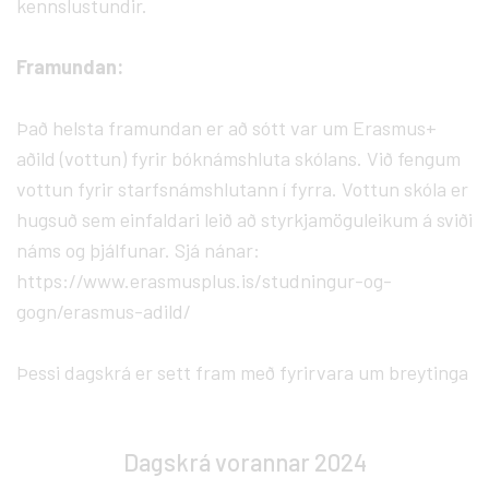
kennslustundir.
Framundan:
Það helsta framundan er að sótt var um Erasmus+
aðild (vottun) fyrir bóknámshluta skólans. Við fengum
vottun fyrir starfsnámshlutann í fyrra. Vottun skóla er
hugsuð sem einfaldari leið að styrkjamöguleikum á sviði
náms og þjálfunar. Sjá nánar:
https://www.erasmusplus.is/studningur-og-
gogn/erasmus-adild/
Þessi dagskrá er sett fram með fyrirvara um breytinga
Dagskrá vorannar 2024