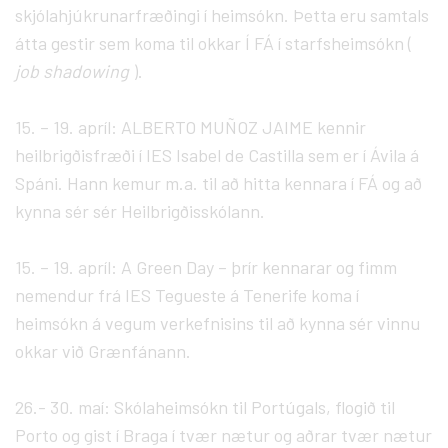
skjólahjúkrunarfræðingi í heimsókn. Þetta eru samtals
átta gestir sem koma til okkar Í FÁ í starfsheimsókn (
job shadowing
).
15. – 19. apríl: ALBERTO MUÑOZ JAIME kennir
heilbrigðisfræði í IES Isabel de Castilla sem er í Ávila á
Spáni. Hann kemur m.a. til að hitta kennara í FÁ og að
kynna sér sér Heilbrigðisskólann.
15. – 19. apríl: A Green Day – þrír kennarar og fimm
nemendur frá IES Tegueste á Tenerife koma í
heimsókn á vegum verkefnisins til að kynna sér vinnu
okkar við Grænfánann.
26.- 30. maí: Skólaheimsókn til Portúgals, flogið til
Porto og gist í Braga í tvær nætur og aðrar tvær nætur