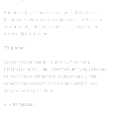
Edda Lára fer á ráðstefnu sem ber heitið, Future in
Progress: Exploring AI and digital skills in VET, sem
verður haldin í Vín í Austurríki. Þessi ráðstefna er
ætluð alþjóðafulltrúum.
29. janúar:
Cecilia Nord sem kennir sjúkraliðum og Maria
Pettersson rektor, Falu Frigymnasium í Svíþjóð koma í
heimsókn til að kynnast Heilbrigðisskóla FÁ. Þær
vonast til að geta sótt um Nordplus verkefni með
okkur á næstu mánuðum.
4. – 10. febrúar: