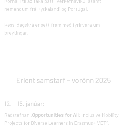
Þórhalli til að taka þátt í verkefnaviku, ásamt
nemendum frá Þýskalandi og Portúgal.
Þessi dagskrá er sett fram með fyrirvara um
breytingar.
Erlent samstarf – vorönn 2025
12. – 15. janúar:
Ráðstefnan „
Opportunities for All
: Inclusive Mobility
Projects for Diverse Learners in Erasmus+ VET“,