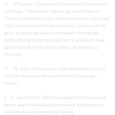
21. – 27. janúar: Comparing Differences in Healthcare
in Europe – Aðalheiður Dagmar og Þórunn fóru til
Trutnov í Tékklandi ásamt fimm nemendum. Þetta var
fyrsti fundur verkefnisins af þremur. Eins og nafnið
gefur til kynna þá verða borin saman vinnubrögð
heilbrigðisstarfsmanna á milli þeirra landa sem taka
þátt en ásamt FÁ en það er skólar í Tékklandi og í
Portúgal.
13. – 15. mars: Stjórnendur heilbrigðisskólans tóku á
móti um tíu kennurum sem komu frá Stavanger í
Noregi.
4. – 5. apríl: Petter Öhrling skólastjóri frá Gautaborg
kemur ásamt aðstoðarskólameistara, áfangastjóra,
sérkennurum og námsráðgjöfum og