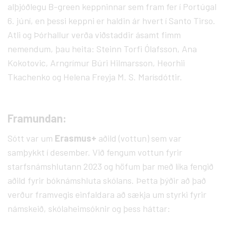
alþjóðlegu B-green keppninnar sem fram fer í Portúgal
6. júní, en þessi keppni er haldin ár hvert í Santo Tirso.
Atli og Þórhallur verða viðstaddir ásamt fimm
nemendum, þau heita:
Steinn Torfi Ólafsson,
Ana
Kokotovic,
Arngrímur Búri Hilmarsson,
Heorhii
Tkachenko og Helena Freyja M. S. Marísdóttir.
Framundan:
Sótt var um
Erasmus+
aðild (vottun) sem var
samþykkt í desember. Við fengum vottun fyrir
starfsnámshlutann 2023 og höfum þar með líka fengið
aðild fyrir bóknámshluta skólans. Þetta þýðir að það
verður framvegis einfaldara að sækja um styrki fyrir
námskeið, skólaheimsóknir og þess háttar: