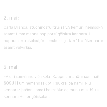
2. maí:
Carla Branca, stuðningsfulltrúi í FVA kemur í heimsókn
ásamt fimm manna hóp portúgölskra kennara. Í
hópnum eru skólastjóri, ensku- og stærðfræðkennarar
ásamt vélvirkja.
5. maí:
FÁ er í samvinnu við skóla í Kaupmannahöfn sem heitir
SOSU H
um nemendaskipti í sjúkraliða námi. Níu
kennarar þaðan koma í heimsókn og munu m.a. hitta
kennara Heilbrigðiskólans.