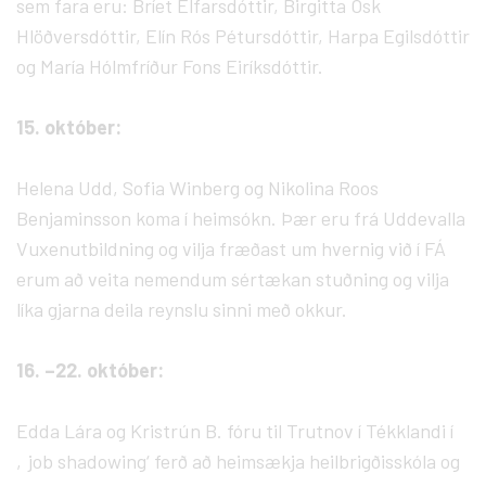
sem fara eru: Bríet Elfarsdóttir, Birgitta Ósk
Hlöðversdóttir, Elín Rós Pétursdóttir, Harpa Egilsdóttir
og María Hólmfríður Fons Eiríksdóttir.
15. október:
Helena Udd, Sofia Winberg og Nikolina Roos
Benjaminsson koma í heimsókn. Þær eru frá Uddevalla
Vuxenutbildning og vilja fræðast um hvernig við í FÁ
erum að veita nemendum sértækan stuðning og vilja
líka gjarna deila reynslu sinni með okkur.
16. –22. október:
Edda Lára og Kristrún B. fóru til Trutnov í Tékklandi í
‚job shadowing‘ ferð að heimsækja heilbrigðisskóla og