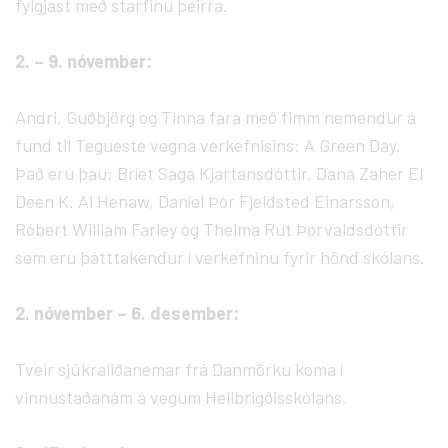
fylgjast með starfinu þeirra.
2. – 9. nóvember:
Andri, Guðbjörg og Tinna fara með fimm nemendur á
fund til Tegueste vegna verkefnisins: A Green Day.
Það eru þau: Bríet Saga Kjartansdóttir, Dana Zaher El
Deen K. Al Henaw, Daníel Þór Fjeldsted Einarsson,
Róbert William Farley og Thelma Rut Þorvaldsdóttir
sem eru þátttakendur í verkefninu fyrir hönd skólans.
2. nóvember – 6. desember:
Tveir sjúkraliðanemar frá Danmörku koma í
vinnustaðanám á vegum Heilbrigðisskólans.