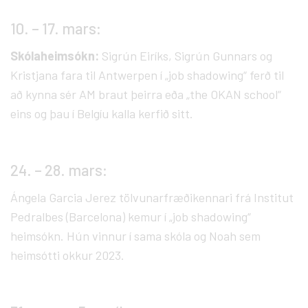
10. – 17. mars:
Skólaheimsókn:
Sigrún Eiríks, Sigrún Gunnars og
Kristjana fara til Antwerpen í „job shadowing“ ferð til
að kynna sér AM braut þeirra eða „the OKAN school“
eins og þau í Belgíu kalla kerfið sitt.
24. – 28. mars:
Ángela Garcia Jerez tölvunarfræðikennari frá Institut
Pedralbes (Barcelona) kemur í „job shadowing“
heimsókn. Hún vinnur í sama skóla og Noah sem
heimsótti okkur 2023.