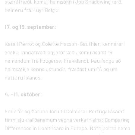
stærðfræði, komu í heimsókn í Job Shadowing ferð.
Þeir eru frá Huy í Belgíu.
17. og 19. september:
Katell Perrot og Colette Masson-Gauthier, kennarar í
ensku, landafræði og jarðfræði, komu ásamt 18
nemendum frá Fougères, Frakklandi. Þau fengu að
heimsækja kennslustundir, fræðast um FÁ og um
náttúru Íslands.
4. –11. október:
Edda Ýr og Þórunn fóru til Coimbra í Portúgal ásamt
fimm sjúkraliðanemum vegna verkefnisins: Comparing
Differences in Healthcare in Europe. Nöfn þeirra nema