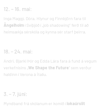
12. – 16. maí:
Inga Maggý, Dóra, Hlynur og Finnbjörn fara til
Ängelholm
í Svíþjóð í „job shadowing“ ferð til að
heimsækja sérskóla og kynna sér starf þeirra.
18. – 24. maí:
Andri, Bjarki Þór og Edda Lára fara á fund á vegum
verkefnisins „
We Shape the Future
“ sem verður
haldinn í Verona á Ítalíu.
3. – 7. júní:
Myndband frá skólanum er komið í
lokaúrslit