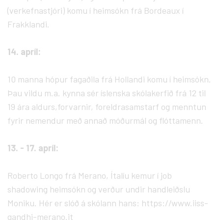
(verkefnastjóri) komu í heimsókn frá Bordeaux í
Frakklandi.
14. apríl:
10 manna hópur fagaðila frá Hollandi komu í heimsókn.
Þau vildu m.a. kynna sér íslenska skólakerfið frá 12 til
19 ára aldurs,forvarnir, foreldrasamstarf og menntun
fyrir nemendur með annað móðurmál og flóttamenn.
13. - 17. apríl:
Roberto Longo frá Merano, Ítalíu kemur í job
shadowing heimsókn og verður undir handleiðslu
Moniku. Hér er slóð á skólann hans: https://www.iiss-
gandhi-merano.it