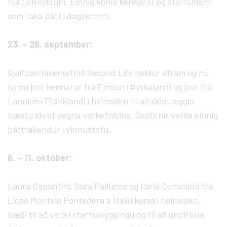
hjá fjölskyldum. Einnig koma kennarar og starfsmenn
sem taka þátt í dagskránni.
23. – 26. september:
Sjálfbærniverkefnið Second Life heldur áfram og nú
koma þrír kennarar frá Emden í Þýskalandi og þrír frá
Lannion í Frakklandi í heimsókn til að skipuleggja
næstu skref vegna verkefnisins. Gestirnir verða einnig
þátttakendur í vinnustofu.
6. – 11. október:
Laura Capantini, Sara Pallucco og Ilaria Consoloni frá
Liceo Montale Pontedera á Ítalíu koma í heimsókn,
bæði til að vera í starfsskyggingu og til að undirbúa