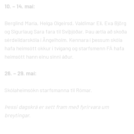
10. – 14. maí:
Berglind María, Helga Olgeirsd, Valdimar Elí, Eva Björg
og Sigurlaug Sara fara til Svíþjóðar. Þau ætla að skoða
sérdeildarskóla í Ängelholm. Kennara í þessum skóla
hafa heimsótt okkur í tvígang og starfsmenn FÁ hafa
heimsótt hann einu sinni áður.
26. – 29. maí:
Skólaheimsókn starfsmanna til Rómar.
Þessi dagskrá er sett fram með fyrirvara um
breytingar.