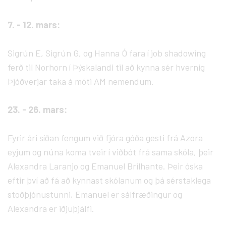
7. - 12. mars:
Sigrún E, Sigrún G, og Hanna Ó fara í job shadowing
ferð til Norhorn í Þýskalandi til að kynna sér hvernig
Þjóðverjar taka á móti AM nemendum.
23. - 26. mars:
Fyrir ári síðan fengum við fjóra góða gesti frá Azora
eyjum og núna koma tveir í viðbót frá sama skóla, þeir
Alexandra Laranjo og Emanuel Brilhante. Þeir óska
eftir því að fá að kynnast skólanum og þá sérstaklega
stoðþjónustunni, Emanuel er sálfræðingur og
Alexandra er iðjuþjálfi.