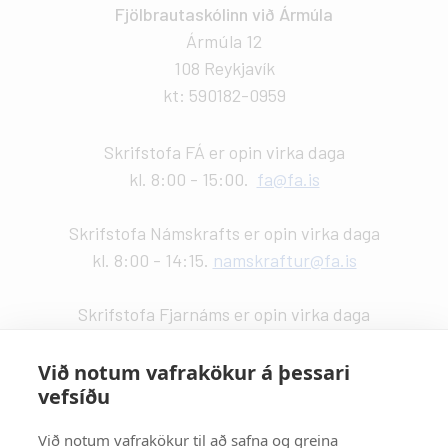
Fjölbrautaskólinn við Ármúla
Ármúla 12
108 Reykjavík
kt: 590182-0959
Skrifstofa FÁ er opin virka daga
kl. 8:00 - 15:00.
fa@fa.is
Skrifstofa Námskrafts er opin virka daga
kl. 8:00 - 14:15.
namskraftur@fa.is
Skrifstofa Fjarnáms er opin virka daga
kl. 9:00 - 14:00.
fjarnam@fa.is
Við notum vafrakökur á þessari
vefsíðu
Vefstjórn
:
Kristín Valdemarsdóttir -
kristinvald@fa.is
Við notum vafrakökur til að safna og greina