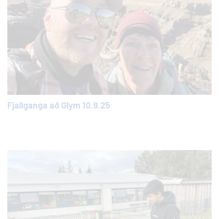
Fjallganga að Glym 10.9.25