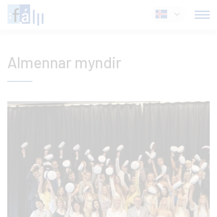
Fara
Íslenska
í
efni
Almennar myndir