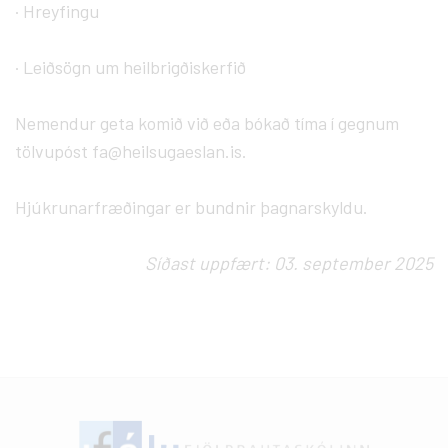
· Hreyfingu
· Leiðsögn um heilbrigðiskerfið
Nemendur geta komið við eða bókað tíma í gegnum
tölvupóst fa@heilsugaeslan.is.
Hjúkrunarfræðingar er bundnir þagnarskyldu.
Síðast uppfært: 03. september 2025