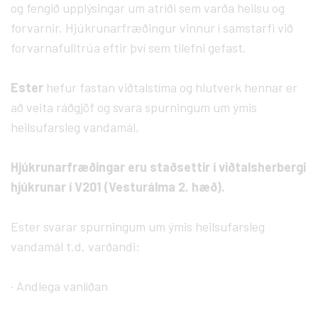
og fengið upplýsingar um atriði sem varða heilsu og
forvarnir. Hjúkrunarfræðingur vinnur í samstarfi við
forvarnafulltrúa eftir því sem tilefni gefast.
Ester
hefur fastan viðtalstíma og hlutverk hennar er
að veita ráðgjöf og svara spurningum um ýmis
heilsufarsleg vandamál,
Hjúkrunarfræðingar eru staðsettir í viðtalsherbergi
hjúkrunar í V201 (Vesturálma 2. hæð).
Ester svarar spurningum um ýmis heilsufarsleg
vandamál t.d. varðandi:
· Andlega vanlíðan