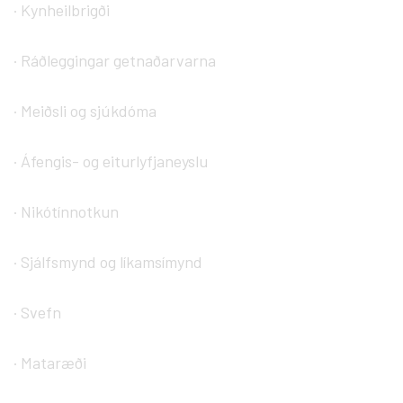
· Kynheilbrigði
· Ráðleggingar getnaðarvarna
· Meiðsli og sjúkdóma
· Áfengis- og eiturlyfjaneyslu
· Nikótínnotkun
· Sjálfsmynd og líkamsímynd
· Svefn
· Mataræði