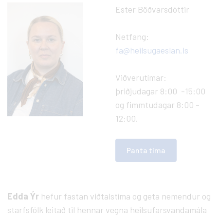
Ester Böðvarsdóttir
Netfang:
fa@heilsugaeslan.is
Viðverutímar:
þriðjudagar 8:00 -15:00
og fimmtudagar 8:00 -
12:00.
Panta tíma
Edda Ýr
hefur fastan viðtalstíma og geta nemendur og
starfsfólk leitað til hennar vegna heilsufarsvandamála