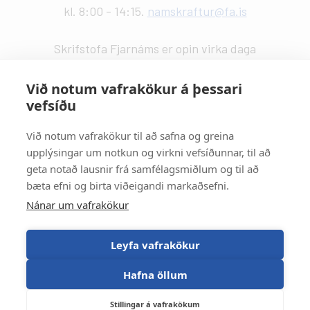
kl. 8:00 - 14:15.
namskraftur@fa.is
Skrifstofa Fjarnáms er opin virka daga
kl. 9:00 - 14:00.
fjarnam@fa.is
Við notum vafrakökur á þessari
vefsíðu
Vefstjórn
:
Kristín Valdemarsdóttir -
kristinvald@fa.is
Við notum vafrakökur til að safna og greina
upplýsingar um notkun og virkni vefsíðunnar, til að
Strætisvagnar
:
geta notað lausnir frá samfélagsmiðlum og til að
Númer 11 stansar við Háaleitisbraut.
bæta efni og birta viðeigandi markaðsefni.
Númer 2, 5, 15 og 17 stansa við Suðurlandsbraut.
Nánar um vafrakökur
Númer 4 stansar við Álftamýri.
Leyfa vafrakökur
Hafna öllum
Stillingar á vafrakökum