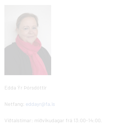
Edda Ýr Þórsdóttir
Netfang:
eddayr@fa.is
Viðtalstímar: miðvikudagar frá 13:00-14:00.