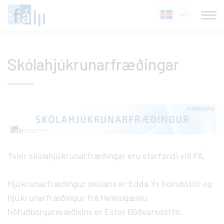
Fara
Íslenska
í
efni
Skólahjúkrunarfræðingar
Tveir skólahjúkrunarfræðingar eru starfandi við FÁ.
Hjúkrunarfræðingur skólans er Edda Ýr Þórsdóttir og
hjúkrunarfræðingur frá Heilsugæslu
höfuðborgarsvæðisins er Ester Böðvarsdóttir.