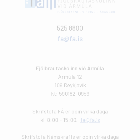
525 8800
fa@fa.is
Fjölbrautaskólinn við Ármúla
Ármúla 12
108 Reykjavík
kt: 590182-0959
Skrifstofa FÁ er opin virka daga
kl. 8:00 - 15:00.
fa@fa.is
Skrifstofa Námskrafts er opin virka daga