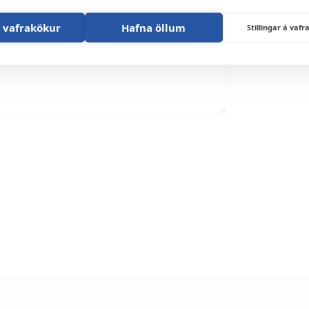
 vafrakökur
Hafna öllum
Stillingar á va