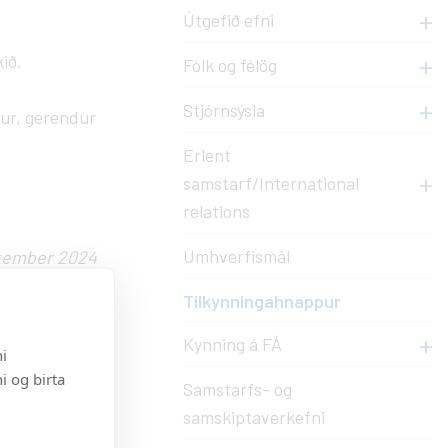
Myndasöfn
Val
Útgefið efni
óðurmál
Útskriftarmyndir
Val í Innu - leiðbeiningar
ið.
Fólk og félög
insitækna
Almennar myndir
Valáfangar í boði
Stjórnsýsla
Sérnámsbraut
dur, gerendur
Erlent
Innritun í dagskóla
samstarf/International
relations
Umhverfismál
ptember 2024
Tilkynningahnappur
Kynning á FÁ
i
i og birta
Samstarfs- og
samskiptaverkefni