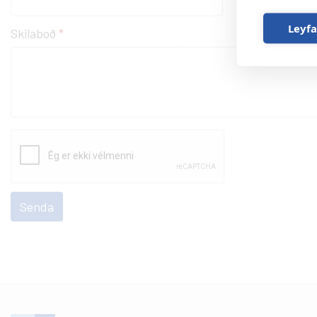
Leyfa
Skilaboð
reCaptcha