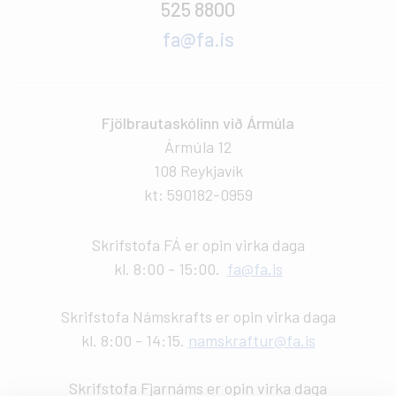
525 8800
fa@fa.is
Fjölbrautaskólinn við Ármúla
Ármúla 12
108 Reykjavík
kt: 590182-0959
Skrifstofa FÁ er opin virka daga
kl. 8:00 - 15:00.
fa@fa.is
Skrifstofa Námskrafts er opin virka daga
kl. 8:00 - 14:15.
namskraftur@fa.is
Skrifstofa Fjarnáms er opin virka daga