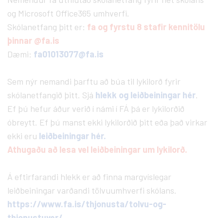
og Microsoft Office365 umhverfi.
Skólanetfang þitt er:
fa og fyrstu 8 stafir kennitölu
þinnar @fa.is
Dæmi:
fa01013077@fa.is
Sem nýr nemandi þarftu að búa til lykilorð fyrir
skólanetfangið þitt. Sjá
hlekk og leiðbeiningar hér
.
Ef þú hefur áður verið í námi í FÁ þá er lykilorðið
óbreytt. Ef þú manst ekki lykilorðið þitt eða það virkar
ekki eru
leiðbeiningar hér.
Athugaðu að lesa vel leiðbeiningar um lykilorð.
Á eftirfarandi hlekk er að finna margvíslegar
leiðbeiningar varðandi tölvuumhverfi skólans.
https://www.fa.is/thjonusta/tolvu-og-
thjonustuver/