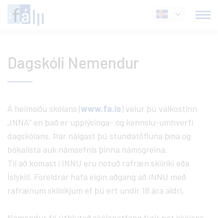
Fara
Íslenska
í
efni
Dagskóli Nemendur
Á heimsíðu skólans (
www.fa.is
) velur þú valkostinn
„INNA“ en það er upplýsinga- og kennslu-umhverfi
dagskólans. Þar nálgast þú stundatöfluna þína og
bókalista auk námsefnis þinna námsgreina.
Til að komast í INNU eru notuð rafræn skilríki eða
Íslykill. Foreldrar hafa eigin aðgang að INNU með
rafrænum skilríkjum ef þú ert undir 18 ára aldri.
Nemendur fá úthlutað skólanetfang fyrir net skólans