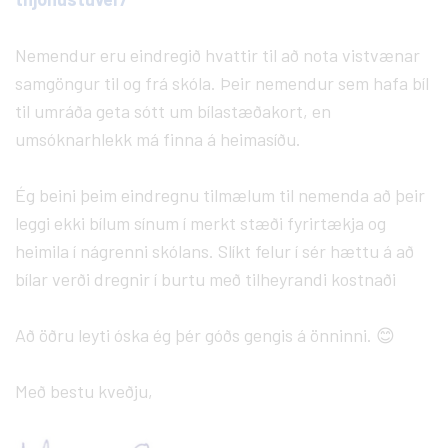
Nemendur eru eindregið hvattir til að nota vistvænar
samgöngur til og frá skóla. Þeir nemendur sem hafa bíl
til umráða geta sótt um bílastæðakort, en
umsóknarhlekk má finna á heimasíðu.
Ég beini þeim eindregnu tilmælum til nemenda að þeir
leggi ekki bílum sínum í merkt stæði fyrirtækja og
heimila í nágrenni skólans. Slíkt felur í sér hættu á að
bílar verði dregnir í burtu með tilheyrandi kostnaði
Að öðru leyti óska ég þér góðs gengis á önninni. 😊
Með bestu kveðju,