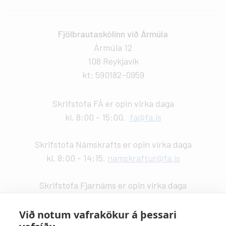
Fjölbrautaskólinn við Ármúla
Ármúla 12
108 Reykjavík
kt: 590182-0959
Skrifstofa FÁ er opin virka daga
kl. 8:00 - 15:00.
fa@fa.is
Skrifstofa Námskrafts er opin virka daga
kl. 8:00 - 14:15.
namskraftur@fa.is
Skrifstofa Fjarnáms er opin virka daga
kl. 9:00 - 14:00.
fjarnam@fa.is
Við notum vafrakökur á þessari