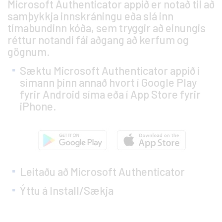
Microsoft Authenticator appið er notað til að
samþykkja innskráningu eða slá inn
tímabundinn kóða, sem tryggir að einungis
réttur notandi fái aðgang að kerfum og
gögnum.
Sæktu Microsoft Authenticator appið í
símann þinn annað hvort í Google Play
fyrir Android síma eða í App Store fyrir
iPhone.
Leitaðu að Microsoft Authenticator
Ýttu á Install/Sækja