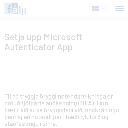
Fara
Íslenska
í
efni
Setja upp Microsoft
Autenticator App
Til að tryggja öryggi notendareikninga er
notuð fjölþátta auðkenning (MFA). Hún
bætir við auka öryggislagi við innskráningu
þannig að notandi þarf bæði lykilorð og
staðfestingu í síma.