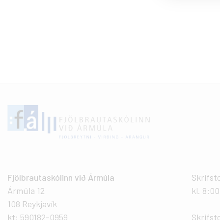
Fjölbrautaskólinn við Ármúla
Skrifst
Ármúla 12
kl. 8:0
108 Reykjavík
kt: 590182-0959
Skrifst