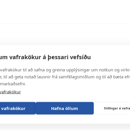
igðisritarabraut
Um tanntæknabraut
Tilkynningahnappur
r
rófi
 fyrir sótthreinsitækna
ðanám -
nd
Nemendur með annað m
krunarfræðingur
heilbrigðisgreina
sritarabraut
(AM)
Skráning í sjúkrapróf
Námsbraut fyrir sótthre
fulltrúi
sritarabrú
ur
rþjónusta
svarað um
r
Sótthreinsitæknabrú
erfi
sritarabraut
nda verði aukinn, svo að þeir geti haldið áfram í venjulegu
afulltrúi
skri málfræði og málnotkun. Þjálfunin byggist á skriflegum
um vafrakökur á þessari vefsíðu
vafrakökur til að safna og greina upplýsingar um notkun og virkn
, til að geta notað lausnir frá samfélagsmiðlum og til að bæta efn
 markaðsefni.
vafrakökur
 vafrakökur
Hafna öllum
Stillingar á va