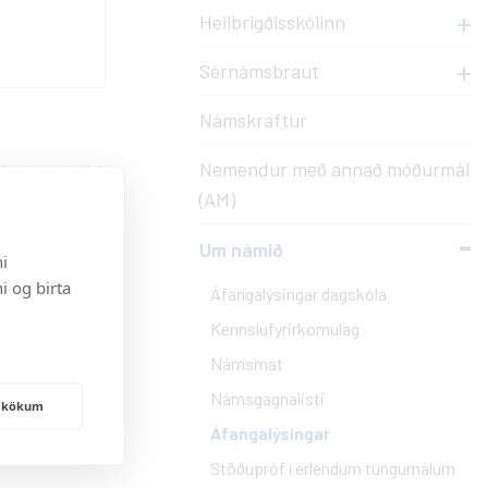
Myndasöfn
Val
Heilbrigðisskólinn
óðurmál
Útskriftarmyndir
Val í Innu - leiðbeiningar
Sérnámsbraut
insitækna
Almennar myndir
Valáfangar í boði
Námskraftur
Sérnámsbraut
Nemendur með annað móðurmál
 dönskunámi á
Innritun í dagskóla
(AM)
 og munnlegum
Um námið
i
i og birta
Áfangalýsingar dagskóla
Kennslufyrirkomulag
Námsmat
Námsgagnalisti
frakökum
Áfangalýsingar
Stöðupróf í erlendum tungumálum