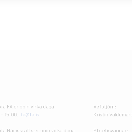
ofa FÁ er opin virka daga
Vefstjórn
:
0 - 15:00.
fa@fa.is
Kristín Valdemar
ofa Námskrafts er opin virka daga
Strætisvagnar
: