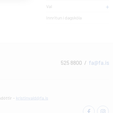
Val
Innritun í dagskóla
525 8800
fa@fa.is
sdóttir -
kristinvald@fa.is