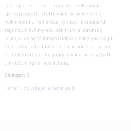
Í áfanganum er horft á danskar kvikmyndir,
sjónvarpsþætti, stuttmyndir og sýnishorn úr
kvikmyndum. Nemendur kynnast mismunandi
tegundum kvikmynda, þekktum leikurum og
leikstjórum og fá innsýn í danska kvikmyndasögu.
Nemendur nýta danskar heimasíður, tileinka sér
sértækan orðaforða, greina myndir og taka þátt í
umræðum og verkefnavinnu.
Einingar:
5
Nánari upplýsingar á namskra.is