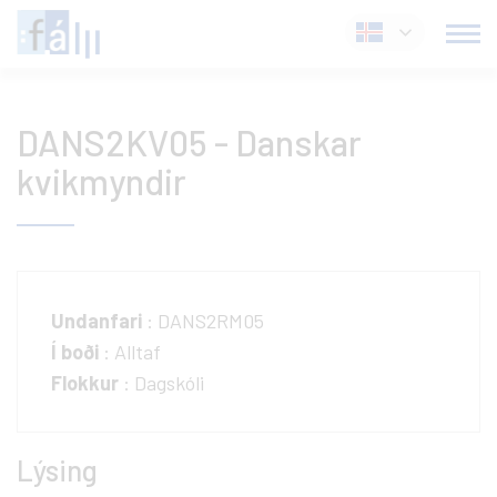
Fara
Íslenska
í
efni
DANS2KV05 - Danskar
kvikmyndir
Undanfari
: DANS2RM05
Í boði
: Alltaf
Flokkur
: Dagskóli
Lýsing