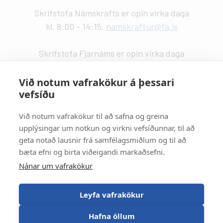
Skrifstofa Námskrafts er opin virka daga
kl. 8:00 - 14:15.
namskraftur@fa.is
Skrifstofa Fjarnáms er opin virka daga
kl. 9:00 - 14:00.
fjarnam@fa.is
Við notum vafrakökur á þessari
vefsíðu
Vefstjórn
:
Kristín Valdemarsdóttir -
kristinvald@fa.is
Við notum vafrakökur til að safna og greina
upplýsingar um notkun og virkni vefsíðunnar, til að
Strætisvagnar
:
geta notað lausnir frá samfélagsmiðlum og til að
Númer 11 stansar við Háaleitisbraut.
bæta efni og birta viðeigandi markaðsefni.
Númer 2, 5, 15 og 17 stansa við Suðurlandsbraut.
Nánar um vafrakökur
Númer 4 stansar við Álftamýri.
Leyfa vafrakökur
Hafna öllum