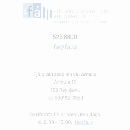
525 8800
fa@fa.is
Fjölbrautaskólinn við Ármúla
Ármúla 12
108 Reykjavík
kt: 590182-0959
Skrifstofa FÁ er opin virka daga
kl. 8:00 - 15:00.
fa@fa.is