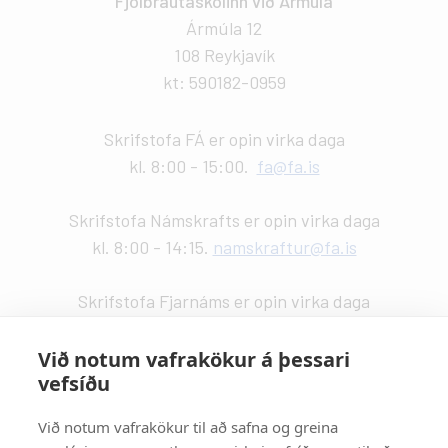
Fjölbrautaskólinn við Ármúla
Ármúla 12
108 Reykjavík
kt: 590182-0959
Skrifstofa FÁ er opin virka daga
kl. 8:00 - 15:00.
fa@fa.is
Skrifstofa Námskrafts er opin virka daga
kl. 8:00 - 14:15.
namskraftur@fa.is
Skrifstofa Fjarnáms er opin virka daga
kl. 9:00 - 14:00.
fjarnam@fa.is
Við notum vafrakökur á þessari
vefsíðu
Vefstjórn
:
Kristín Valdemarsdóttir -
kristinvald@fa.is
Við notum vafrakökur til að safna og greina