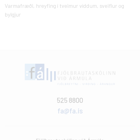
Varmafræði, hreyfing í tveimur víddum, sveiflur og
bylgjur
525 8800
fa@fa.is