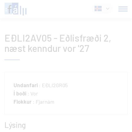
Fara
Íslenska
í
efni
EÐLI2AV05 - Eðlisfræði 2,
næst kenndur vor '27
Undanfari
: EÐLI2GR05
Í boði
: Vor
Flokkur
: Fjarnám
Lýsing