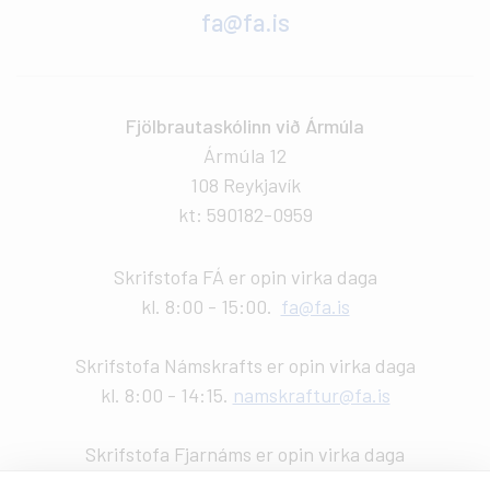
fa@fa.is
Fjölbrautaskólinn við Ármúla
Ármúla 12
108 Reykjavík
kt: 590182-0959
Skrifstofa FÁ er opin virka daga
kl. 8:00 - 15:00.
fa@fa.is
Skrifstofa Námskrafts er opin virka daga
kl. 8:00 - 14:15.
namskraftur@fa.is
Skrifstofa Fjarnáms er opin virka daga
kl. 9:00 - 14:00.
fjarnam@fa.is