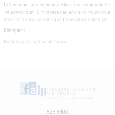
Í áfanganum læra nemendur ólíkar rannsóknaraðferðir
í félagsvísindum. Einnig læra þau að greina niðurstöður
annarra rannsókna sem og að framkvæma sínar eigin.
Einingar:
5
Nánari upplýsingar á namskra.is
525 8800