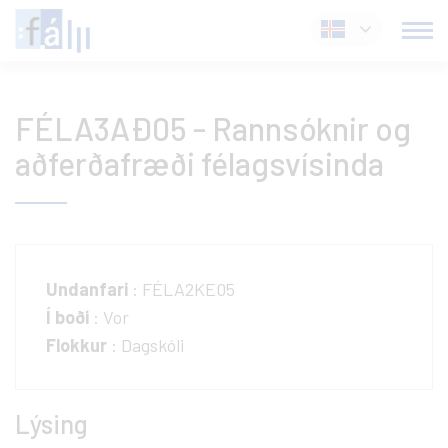
Fara
Íslenska
í
efni
FÉLA3AÐ05 - Rannsóknir og
aðferðafræði félagsvísinda
Undanfari
: FÉLA2KE05
Í boði
: Vor
Flokkur
: Dagskóli
Lýsing