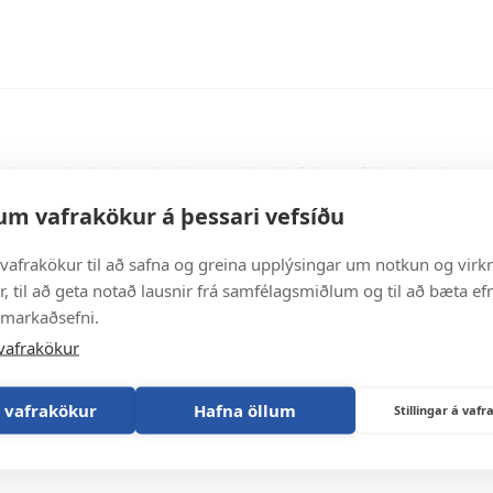
igðisritarabraut
Um tanntæknabraut
Tilkynningahnappur
r
rófi
 fyrir sótthreinsitækna
ðanám -
nd
Nemendur með annað m
krunarfræðingur
heilbrigðisgreina
sritarabraut
(AM)
Skráning í sjúkrapróf
Námsbraut fyrir sótthre
fulltrúi
sritarabrú
ur
rþjónusta
svarað um
r
Sótthreinsitæknabrú
erfi
sritarabraut
inguna beita þau á núverandi málefni samfélagsins, kynna
afulltrúi
um vafrakökur á þessari vefsíðu
vafrakökur til að safna og greina upplýsingar um notkun og virkn
, til að geta notað lausnir frá samfélagsmiðlum og til að bæta efn
 markaðsefni.
vafrakökur
 vafrakökur
Hafna öllum
Stillingar á va