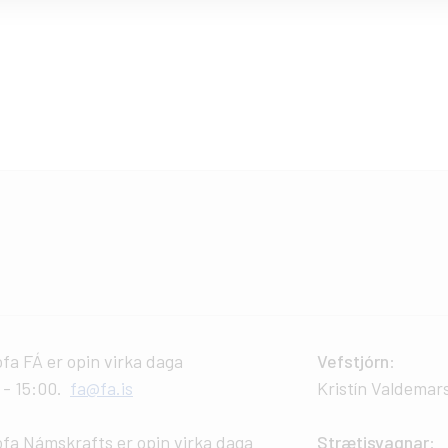
ofa FÁ er opin virka daga
Vefstjórn
:
0 - 15:00.
fa@fa.is
Kristín Valdemar
ofa Námskrafts er opin virka daga
Strætisvagnar
: