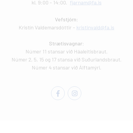
kl. 9:00 - 14:00.
fjarnam@fa.is
Vefstjórn
:
Kristín Valdemarsdóttir -
kristinvald@fa.is
Strætisvagnar
:
Númer 11 stansar við Háaleitisbraut.
Númer 2, 5, 15 og 17 stansa við Suðurlandsbraut.
Númer 4 stansar við Álftamýri.