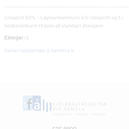
___________________________________________
Lokapróf 60% - Lágmarkseinkunn 4,5 í lokaprófi og 5 í
heildareinkunn til þess að standast áfangann
Einingar:
5
Nánari upplýsingar á namskra.is
525 8800