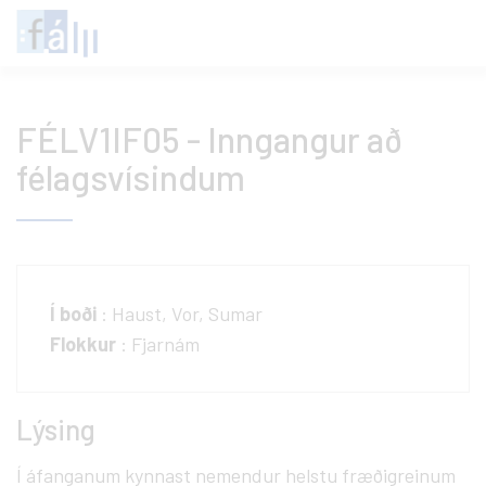
Fara
í
efni
FÉLV1IF05 - Inngangur að
félagsvísindum
Í boði
: Haust, Vor, Sumar
Flokkur
: Fjarnám
Lýsing
Í áfanganum kynnast nemendur helstu fræðigreinum