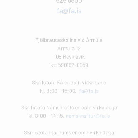
fa@fa.is
Fjölbrautaskólinn við Ármúla
Ármúla 12
108 Reykjavík
kt: 590182-0959
Skrifstofa FÁ er opin virka daga
kl. 8:00 - 15:00.
fa@fa.is
Skrifstofa Námskrafts er opin virka daga
kl. 8:00 - 14:15.
namskraftur@fa.is
Skrifstofa Fjarnáms er opin virka daga