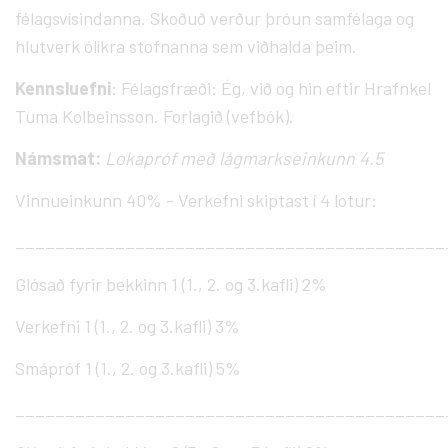
félagsvísindanna. Skoðuð verður þróun samfélaga og
hlutverk ólíkra stofnanna sem viðhalda þeim.
Kennsluefni
: Félagsfræði: Ég, við og hin eftir Hrafnkel
Tuma Kolbeinsson. Forlagið (vefbók).
Námsmat:
Lokapróf með lágmarkseinkunn 4.5
Vinnueinkunn 40% - Verkefni skiptast í 4 lotur:
___________________________________________
Glósað fyrir bekkinn 1 (1., 2. og 3.kafli) 2%
Verkefni 1 (1., 2. og 3.kafli) 3%
Smápróf 1 (1., 2. og 3.kafli) 5%
___________________________________________