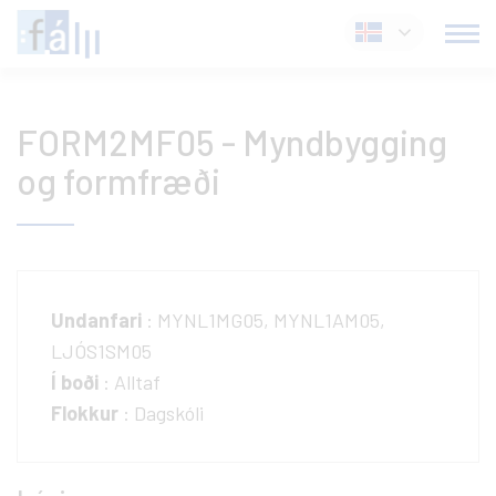
Fara
Íslenska
í
efni
FORM2MF05 - Myndbygging
og formfræði
Undanfari
: MYNL1MG05, MYNL1AM05,
LJÓS1SM05
Í boði
: Alltaf
Flokkur
: Dagskóli