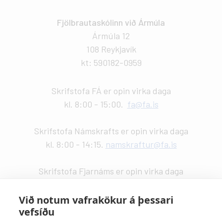
Fjölbrautaskólinn við Ármúla
Ármúla 12
108 Reykjavík
kt: 590182-0959
Skrifstofa FÁ er opin virka daga
kl. 8:00 - 15:00.
fa@fa.is
Skrifstofa Námskrafts er opin virka daga
kl. 8:00 - 14:15.
namskraftur@fa.is
Skrifstofa Fjarnáms er opin virka daga
kl. 9:00 - 14:00.
fjarnam@fa.is
Við notum vafrakökur á þessari
vefsíðu
Vefstjórn
: