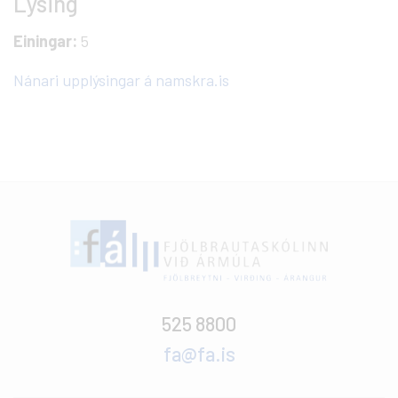
Lýsing
Einingar:
5
Nánari upplýsingar á namskra.is
525 8800
fa@fa.is