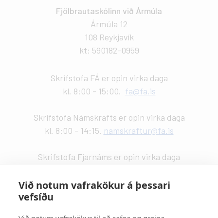
Fjölbrautaskólinn við Ármúla
Ármúla 12
108 Reykjavík
kt: 590182-0959
Skrifstofa FÁ er opin virka daga
kl. 8:00 - 15:00.
fa@fa.is
Skrifstofa Námskrafts er opin virka daga
kl. 8:00 - 14:15.
namskraftur@fa.is
Skrifstofa Fjarnáms er opin virka daga
kl. 9:00 - 14:00.
fjarnam@fa.is
Við notum vafrakökur á þessari
vefsíðu
Vefstjórn
:
Kristín Valdemarsdóttir -
kristinvald@fa.is