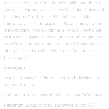
hugsunar. Ýmsir áhrifamiklir heimspekihugsuðir eru
kynntir til sögunnar, allt frá grískri fornaldarheimspeki
til nútímans. Stór hluti er tileinkaður sókratískri
samræðu, verkinu Gorgías eftir Platon, samræðu um
mælskulistina, hvað skiptir máli í lífinu og hvernig ber
að lifa vel. Hugsjónir Sókratesar eru síðan tengdar við
verkefni og vanda nútímamannsins. Í áfanganum eru
einnig farið í helstu siðfræðistefnur 20.aldarinnar og
tilvistarspeki.
Námsgögn
Lesefni Gorgías eftir Platón- Útgefandi Hið íslenska
bókmenntafélag.
Greinar, glærur og myndbönd á kennsluvef áfangans.
Námsmat:
Lokapróf með lágmarkseinkunn 4.5