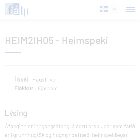
Fara
Íslenska
í
efni
HEIM2IH05 - Heimspeki
Í boði
: Haust, Vor
Flokkur
: Fjarnám
Lýsing
Áfanginn er inngangsáfangi á öðru þrepi, þar sem farið
er í grunnhugtök og hugmyndafræði heimspekilegar