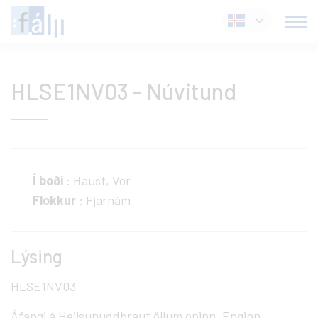
Fara
Íslenska
í
efni
HLSE1NV03 - Núvitund
Í boði
: Haust, Vor
Flokkur
: Fjarnám
Lýsing
HLSE1NV03
Áfangi á Heilsunuddbraut öllum opinn. Enginn