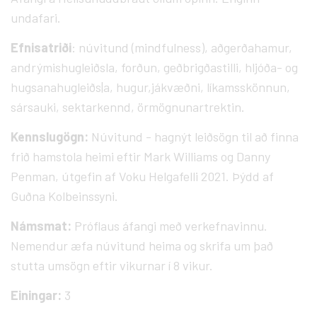
undafari.
Efnisatriði
: núvitund (mindfulness), aðgerðahamur,
andrýmishugleiðsla, forðun, geðbrigðastilli, hljóða- og
hugsanahugleiðs|a, hugur,jákvæðni, líkamsskönnun,
sársauki, sektarkennd, örmögnunartrektin.
Kennslugögn:
Núvitund - hagnýt leiðsögn til að finna
frið hamstola heimi eftir Mark Williams og Danny
Penman, útgefin af Voku Helgafelli 2021. Þýdd af
Guðna Kolbeinssyni.
Námsmat:
Próflaus áfangi með verkefnavinnu.
Nemendur æfa núvitund heima og skrifa um það
stutta umsögn eftir vikurnar í 8 vikur.
Einingar:
3