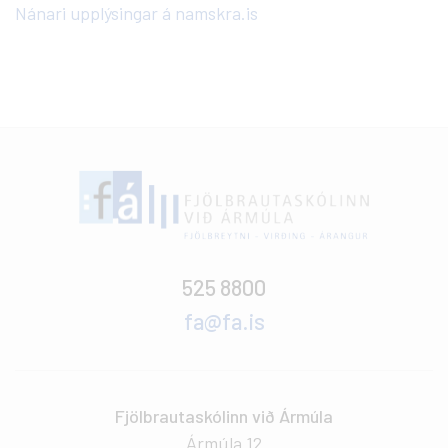
Nánari upplýsingar á namskra.is
525 8800
fa@fa.is
Fjölbrautaskólinn við Ármúla
Ármúla 12