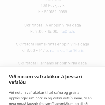
108 Reykjavík
kt: 590182-0959
Skrifstofa FÁ er opin virka daga
kl. 8:00 - 15:00.
fa@fa.is
Skrifstofa Námskrafts er opin virka daga
kl. 8:00 - 14:15.
namskraftur@fa.is
Skrifstofa Fjarnáms er opin virka daga
kl. 9:00 - 14:00.
fjarnam@fa.is
Við notum vafrakökur á þessari
vefsíðu
Vefstjórn
:
Kristín Valdemarsdóttir -
kristinvald@fa.is
Við notum vafrakökur til að safna og greina
upplýsingar um notkun og virkni vefsíðunnar, til að
Strætisvagnar
:
geta notað lausnir frá samfélagsmiðlum og til að