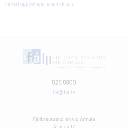
Nánari upplýsingar á namskra.is
525 8800
fa@fa.is
Fjölbrautaskólinn við Ármúla
Ármúla 12