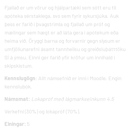
Fjallað er um vörur og hjálpartæki sem sótt eru til
apóteka sérstaklega, svo sem fyrir sykursjúka. Auk
þess er farið í þvagstrimla og fjallað um próf og
mælingar sem hægt er að láta gera í apótekum eða
heima við. Öryggi barna og forvarnir gegn slysum er
umfjöllunarefni ásamt tannheilsu og greiðsluþátttöku
SÍ á ýmsu. Einni ger farið yfir kröfur um innihald í
skipskistum.
Kennslugögn
: Allt námsefnið er inni í Moodle. Engin
kennslubók.
Námsmat:
Lokapróf með lágmarkseinkunn 4.5
Verkefni (30%) og lokapróf (70%).
Einingar:
5