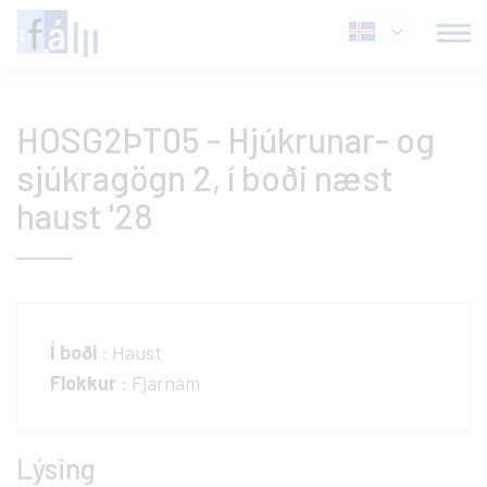
Fara
Íslenska
í
efni
HOSG2ÞT05 - Hjúkrunar- og
sjúkragögn 2, í boði næst
haust '28
Í boði
: Haust
Flokkur
: Fjarnám
Lýsing