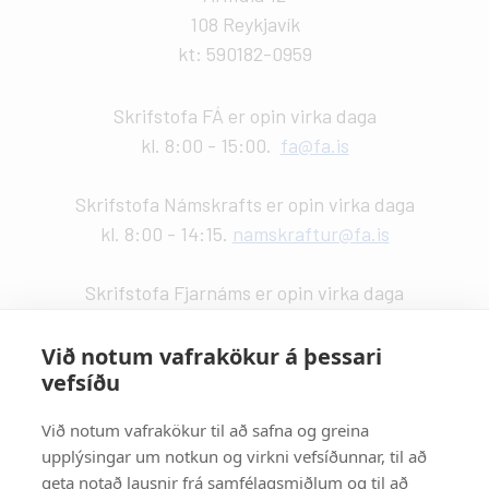
108 Reykjavík
kt: 590182-0959
Skrifstofa FÁ er opin virka daga
kl. 8:00 - 15:00.
fa@fa.is
Skrifstofa Námskrafts er opin virka daga
kl. 8:00 - 14:15.
namskraftur@fa.is
Skrifstofa Fjarnáms er opin virka daga
kl. 9:00 - 14:00.
fjarnam@fa.is
Við notum vafrakökur á þessari
vefsíðu
Vefstjórn
:
Kristín Valdemarsdóttir -
kristinvald@fa.is
Við notum vafrakökur til að safna og greina
upplýsingar um notkun og virkni vefsíðunnar, til að
Strætisvagnar
:
geta notað lausnir frá samfélagsmiðlum og til að