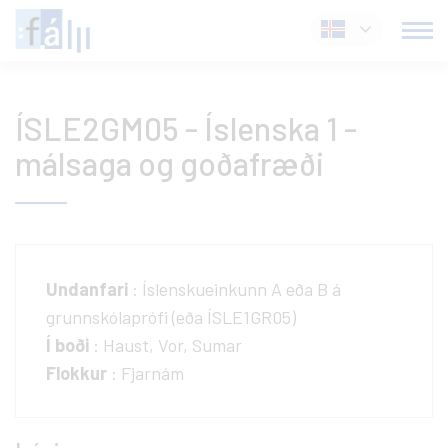
Fara
Íslenska
í
efni
ÍSLE2GM05 - Íslenska 1 -
málsaga og goðafræði
Undanfari
: Íslenskueinkunn A eða B á
grunnskólaprófi (eða ÍSLE1GR05)
Í boði
: Haust, Vor, Sumar
Flokkur
: Fjarnám