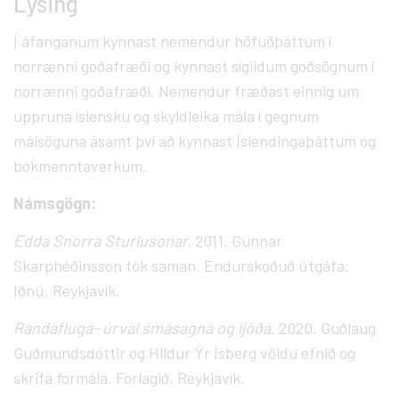
Lýsing
Í áfanganum kynnast nemendur höfuðþáttum í
norrænni goðafræði og kynnast sígildum goðsögnum í
norrænni goðafræði. Nemendur fræðast einnig um
uppruna íslensku og skyldleika mála í gegnum
málsöguna ásamt því að kynnast Íslendingaþáttum og
bókmenntaverkum.
Námsgögn:
Edda Snorra Sturlusonar.
2011. Gunnar
Skarphéðinsson tók saman. Endurskoðuð útgáfa.
Iðnú, Reykjavík.
Randafluga- úrval smásagna og ljóða
. 2020. Guðlaug
Guðmundsdóttir og Hildur Ýr Ísberg völdu efnið og
skrifa formála. Forlagið, Reykjavík.