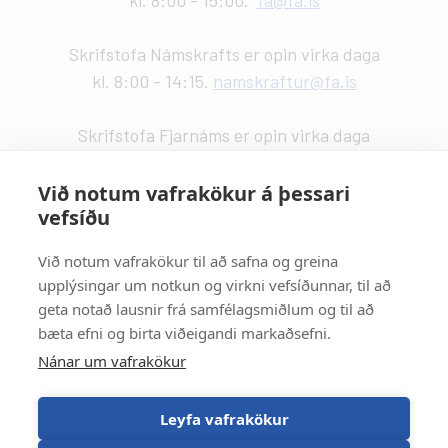
Skrifstofa Námskrafts er opin virka daga
kl. 8:00 - 14:15.
namskraftur@fa.is
Skrifstofa Fjarnáms er opin virka daga
kl. 9:00 - 14:00.
fjarnam@fa.is
Við notum vafrakökur á þessari
vefsíðu
Vefstjórn
:
Kristín Valdemarsdóttir -
kristinvald@fa.is
Við notum vafrakökur til að safna og greina
upplýsingar um notkun og virkni vefsíðunnar, til að
Strætisvagnar
:
geta notað lausnir frá samfélagsmiðlum og til að
Númer 11 stansar við Háaleitisbraut.
bæta efni og birta viðeigandi markaðsefni.
Númer 2, 5, 15 og 17 stansa við Suðurlandsbraut.
Nánar um vafrakökur
Númer 4 stansar við Álftamýri.
Leyfa vafrakökur