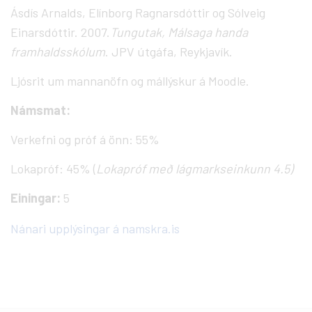
Ásdís Arnalds, Elínborg Ragnarsdóttir og Sólveig
Einarsdóttir. 2007.
Tungutak, Málsaga handa
framhaldsskólum
. JPV útgáfa, Reykjavík.
Ljósrit um mannanöfn og mállýskur á Moodle.
Námsmat:
Verkefni og próf á önn: 55%
Lokapróf: 45% (
Lokapróf með lágmarkseinkunn 4.5)
Einingar:
5
Nánari upplýsingar á namskra.is