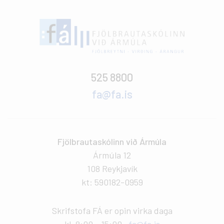
525 8800
fa@fa.is
Fjölbrautaskólinn við Ármúla
Ármúla 12
108 Reykjavík
kt: 590182-0959
Skrifstofa FÁ er opin virka daga
kl. 8:00 - 15:00.
fa@fa.is