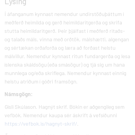
Lýsing
Í áfanganum kynnast nemendur undirstöðuþáttum í
meðferð heimilda og gerð heimildaritgerða og skrifa
stutta heimildaritgerð. Þeir þjálfast í meðferð ritaðs-
og talaðs máls, vinna með orðtök, málshætti, algengan
og sértækan orðaforða og læra að forðast helstu
málvillur. Nemendur kynnast ritun fundargerða og lesa
íslenska skáldsögu (eða smásögur) og tjá sig um hana
munnlega og/eða skriflega. Nemendur kynnast einnig
helstu atriðum í góðri framsögn.
Námsgögn:
Gísli Skúlason. Hagnýt skrif. Bókin er aðgengileg sem
vefbók. Nemendur kaupa sér áskrift á vefsíðunni
https://vefbok.is/hagnyt-skrif/
.