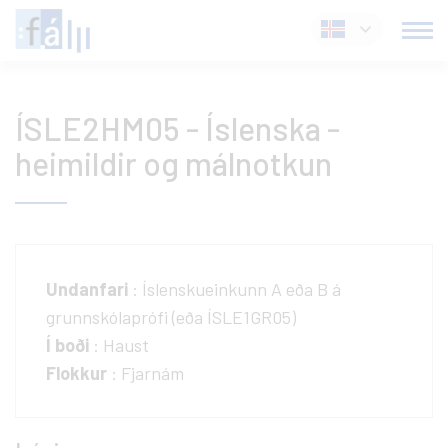
Fara
Íslenska
í
efni
ÍSLE2HM05 - Íslenska -
heimildir og málnotkun
Undanfari
: Íslenskueinkunn A eða B á
grunnskólaprófi (eða ÍSLE1GR05)
Í boði
: Haust
Flokkur
: Fjarnám