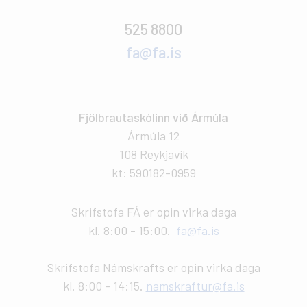
525 8800
fa@fa.is
Fjölbrautaskólinn við Ármúla
Ármúla 12
108 Reykjavík
kt: 590182-0959
Skrifstofa FÁ er opin virka daga
kl. 8:00 - 15:00.
fa@fa.is
Skrifstofa Námskrafts er opin virka daga
kl. 8:00 - 14:15.
namskraftur@fa.is