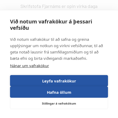
Skrifstofa Fjarnáms er opin virka daga
kl. 9:00 - 14:00.
fjarnam@fa.is
Við notum vafrakökur á þessari
vefsíðu
Vefstjórn
:
Kristín Valdemarsdóttir -
kristinvald@fa.is
Við notum vafrakökur til að safna og greina
upplýsingar um notkun og virkni vefsíðunnar, til að
Strætisvagnar
:
geta notað lausnir frá samfélagsmiðlum og til að
Númer 11 stansar við Háaleitisbraut.
bæta efni og birta viðeigandi markaðsefni.
Númer 2, 5, 15 og 17 stansa við Suðurlandsbraut.
Nánar um vafrakökur
Númer 4 stansar við Álftamýri.
Leyfa vafrakökur
Hafna öllum
Stillingar á vafrakökum