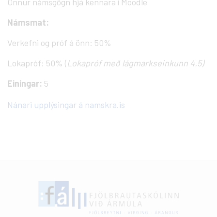
Önnur námsgögn hjá kennara í Moodle
Námsmat:
Verkefni og próf á önn: 50%
Lokapróf: 50% (
Lokapróf með lágmarkseinkunn 4.5)
Einingar:
5
Nánari upplýsingar á namskra.is