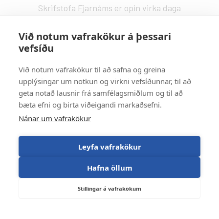
Skrifstofa Fjarnáms er opin virka daga
kl. 9:00 - 14:00.
fjarnam@fa.is
Við notum vafrakökur á þessari
vefsíðu
Vefstjórn
:
Kristín Valdemarsdóttir -
kristinvald@fa.is
Við notum vafrakökur til að safna og greina
upplýsingar um notkun og virkni vefsíðunnar, til að
Strætisvagnar
:
geta notað lausnir frá samfélagsmiðlum og til að
Númer 11 stansar við Háaleitisbraut.
bæta efni og birta viðeigandi markaðsefni.
Númer 2, 5, 15 og 17 stansa við Suðurlandsbraut.
Nánar um vafrakökur
Númer 4 stansar við Álftamýri.
Leyfa vafrakökur
Hafna öllum
Stillingar á vafrakökum