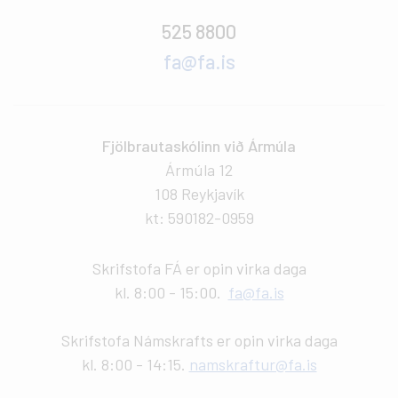
525 8800
fa@fa.is
Fjölbrautaskólinn við Ármúla
Ármúla 12
108 Reykjavík
kt: 590182-0959
Skrifstofa FÁ er opin virka daga
kl. 8:00 - 15:00.
fa@fa.is
Skrifstofa Námskrafts er opin virka daga
kl. 8:00 - 14:15.
namskraftur@fa.is