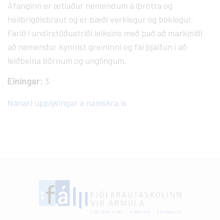
Áfanginn er ætlaður nemendum á íþrótta og
heilbrigðisbraut og er bæði verklegur og bóklegur.
Farið í undirstöðuatriði leiksins með það að markmiði
að nemendur kynnist greininni og fái þjálfun í að
leiðbeina börnum og unglingum.
Einingar:
3
Nánari upplýsingar á namskra.is