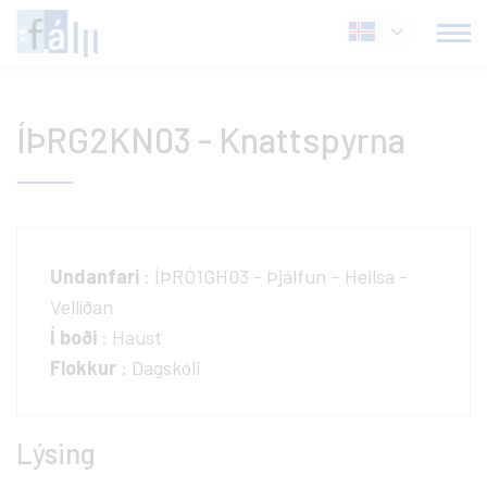
Fara
Íslenska
í
efni
ÍÞRG2KN03 - Knattspyrna
Undanfari
: ÍÞRÓ1GH03 - Þjálfun – Heilsa -
Vellíðan
Í boði
: Haust
Flokkur
: Dagskóli
Lýsing