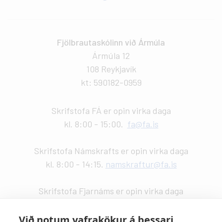
Fjölbrautaskólinn við Ármúla
Ármúla 12
108 Reykjavík
kt: 590182-0959
Skrifstofa FÁ er opin virka daga
kl. 8:00 - 15:00.
fa@fa.is
Skrifstofa Námskrafts er opin virka daga
kl. 8:00 - 14:15.
namskraftur@fa.is
Skrifstofa Fjarnáms er opin virka daga
kl. 9:00 - 14:00.
fjarnam@fa.is
Við notum vafrakökur á þessari