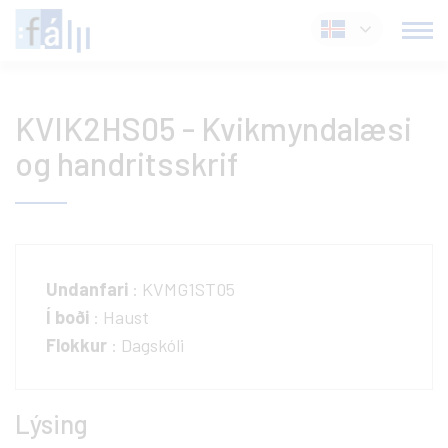
Fara
Íslenska
í
efni
KVIK2HS05 - Kvikmyndalæsi
og handritsskrif
Undanfari
: KVMG1ST05
Í boði
: Haust
Flokkur
: Dagskóli
Lýsing