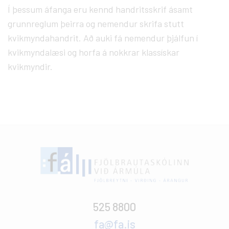
Í þessum áfanga eru kennd handritsskrif ásamt
grunnreglum þeirra og nemendur skrifa stutt
kvikmyndahandrit. Að auki fá nemendur þjálfun í
kvikmyndalæsi og horfa á nokkrar klassískar
kvikmyndir.
525 8800
fa@fa.is