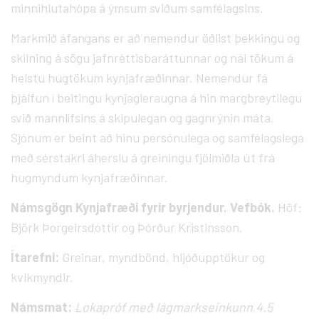
minnihlutahópa á ýmsum sviðum samfélagsins.
Markmið áfangans er að nemendur öðlist þekkingu og
skilning á sögu jafnréttisbaráttunnar og nái tökum á
helstu hugtökum kynjafræðinnar. Nemendur fá
þjálfun í beitingu kynjagleraugna á hin margbreytilegu
svið mannlífsins á skipulegan og gagnrýnin máta.
Sjónum er beint að hinu persónulega og samfélagslega
með sérstakri áherslu á greiningu fjölmiðla út frá
hugmyndum kynjafræðinnar.
Námsgögn
Kynjafræði fyrir byrjendur. Vefbók.
Höf:
Björk Þorgeirsdóttir og Þórður Kristinsson.
Ítarefni:
Greinar, myndbönd, hljóðupptökur og
kvikmyndir.
Námsmat:
Lokapróf með lágmarkseinkunn 4.5