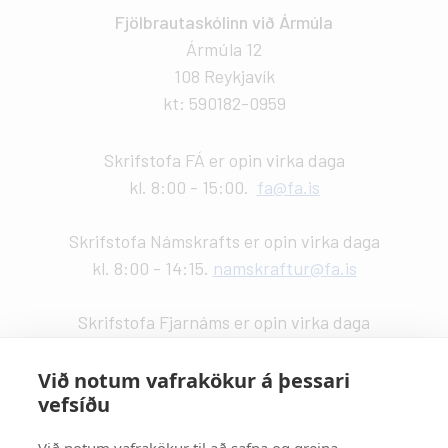
Fjölbrautaskólinn við Ármúla
Ármúla 12
108 Reykjavík
kt: 590182-0959
Skrifstofa FÁ er opin virka daga
kl. 8:00 - 15:00.
fa@fa.is
Skrifstofa Námskrafts er opin virka daga
kl. 8:00 - 14:15.
namskraftur@fa.is
Skrifstofa Fjarnáms er opin virka daga
kl. 9:00 - 14:00.
fjarnam@fa.is
Við notum vafrakökur á þessari
vefsíðu
Vefstjórn
:
Kristín Valdemarsdóttir -
kristinvald@fa.is