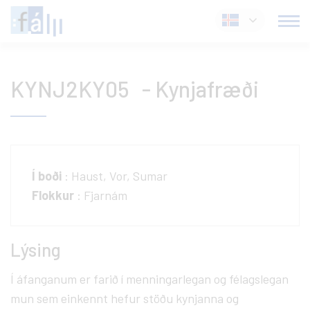
Fara
Íslenska
í
efni
KYNJ2KY05 - Kynjafræði
Í boði
: Haust, Vor, Sumar
Flokkur
: Fjarnám
Lýsing
Í áfanganum er farið í menningarlegan og félagslegan
mun sem einkennt hefur stöðu kynjanna og