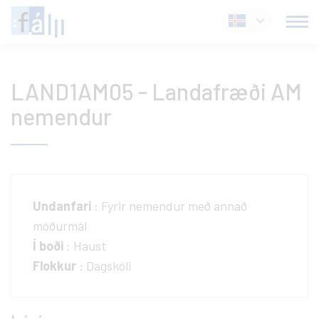
Fara
Íslenska
í
efni
LAND1AM05 - Landafræði AM
nemendur
Undanfari
: Fyrir nemendur með annað
móðurmál
Í boði
: Haust
Flokkur
: Dagskóli