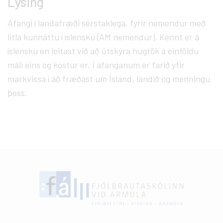
Lýsing
Áfangi í landafræði sérstaklega, fyrir nemendur með
litla kunnáttu í íslensku (AM nemendur). Kennt er á
íslensku en leitast við að útskýra hugtök á einföldu
máli eins og kostur er. Í áfanganum er farið yfir
markvissa í að fræðast um Ísland, landið og menningu
þess.