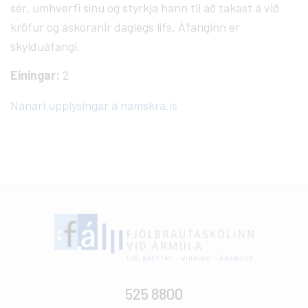
sér, umhverfi sínu og styrkja hann til að takast á við
kröfur og áskoranir daglegs lífs. Áfanginn er
skylduáfangi.
Einingar:
2
Nánari upplýsingar á namskra.is
525 8800