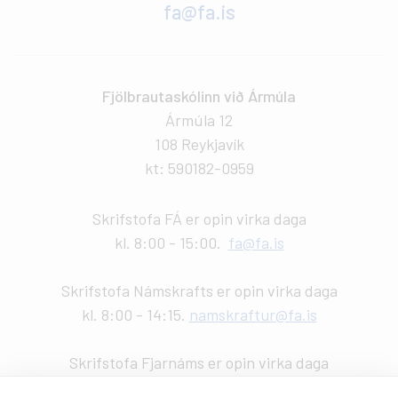
fa@fa.is
Fjölbrautaskólinn við Ármúla
Ármúla 12
108 Reykjavík
kt: 590182-0959
Skrifstofa FÁ er opin virka daga
kl. 8:00 - 15:00.
fa@fa.is
Skrifstofa Námskrafts er opin virka daga
kl. 8:00 - 14:15.
namskraftur@fa.is
Skrifstofa Fjarnáms er opin virka daga
kl. 9:00 - 14:00.
fjarnam@fa.is