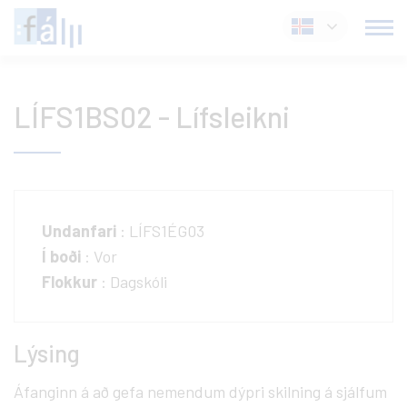
Fara
Íslenska
í
efni
LÍFS1BS02 - Lífsleikni
Undanfari
: LÍFS1ÉG03
Í boði
: Vor
Flokkur
: Dagskóli
Lýsing
Áfanginn á að gefa nemendum dýpri skilning á sjálfum