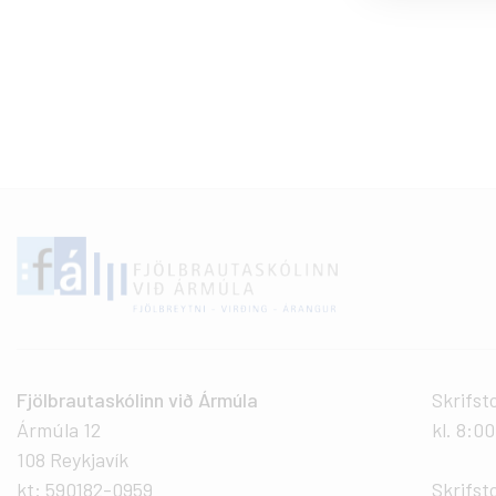
Fjölbrautaskólinn við Ármúla
Skrifst
Ármúla 12
kl. 8:0
108 Reykjavík
kt: 590182-0959
Skrifst