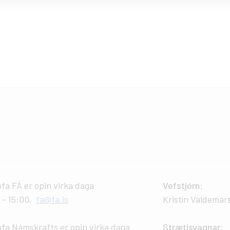
ofa FÁ er opin virka daga
Vefstjórn
:
0 - 15:00.
fa@fa.is
Kristín Valdemar
ofa Námskrafts er opin virka daga
Strætisvagnar
: