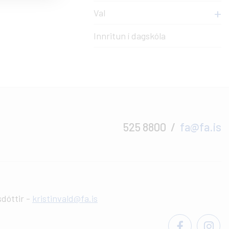
Val
Innritun í dagskóla
525 8800
fa@fa.is
sdóttir -
kristinvald@fa.is