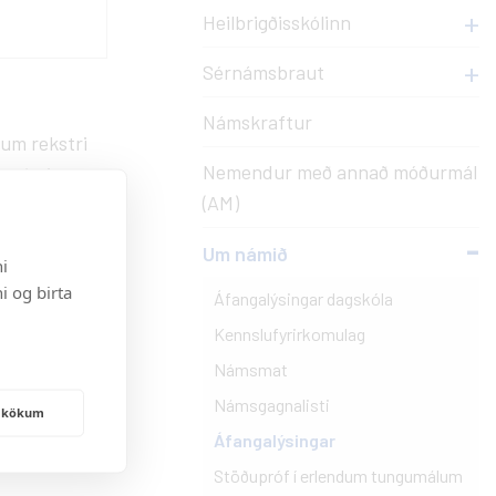
Myndasöfn
Val
Heilbrigðisskólinn
óðurmál
Útskriftarmyndir
Val í Innu - leiðbeiningar
Sérnámsbraut
insitækna
Almennar myndir
Valáfangar í boði
Námskraftur
Sérnámsbraut
gum rekstri
Nemendur með annað móðurmál
stéttir,
Innritun í dagskóla
(AM)
Um námið
i
i og birta
t og 4
Áfangalýsingar dagskóla
Kennslufyrirkomulag
Námsmat
Námsgagnalisti
frakökum
Áfangalýsingar
Stöðupróf í erlendum tungumálum