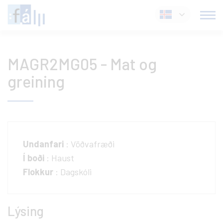
Fara
Íslenska
í
efni
MAGR2MG05 - Mat og
greining
Undanfari
: Vöðvafræði
Í boði
: Haust
Flokkur
: Dagskóli
Lýsing