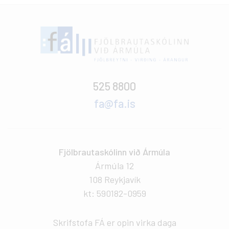
525 8800
fa@fa.is
Fjölbrautaskólinn við Ármúla
Ármúla 12
108 Reykjavík
kt: 590182-0959
Skrifstofa FÁ er opin virka daga