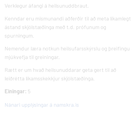
Verklegur áfangi á heilsunuddbraut.
Kenndar eru mismunandi aðferðir til að meta líkamlegt
ástand skjólstæðinga með t.d. prófunum og
spurningum.
Nemendur læra notkun heilsufarsskýrslu og þreifingu
mjúkvefja til greiningar.
Rætt er um hvað heilsunuddarar geta gert til að
leiðrétta líkamsskekkjur skjólstæðinga.
Einingar:
5
Nánari upplýsingar á namskra.is