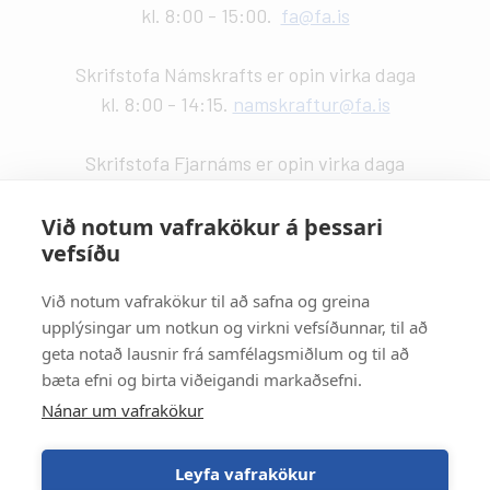
kl. 8:00 - 15:00.
fa@fa.is
Skrifstofa Námskrafts er opin virka daga
kl. 8:00 - 14:15.
namskraftur@fa.is
Skrifstofa Fjarnáms er opin virka daga
kl. 9:00 - 14:00.
fjarnam@fa.is
Við notum vafrakökur á þessari
vefsíðu
Vefstjórn
:
Kristín Valdemarsdóttir -
kristinvald@fa.is
Við notum vafrakökur til að safna og greina
upplýsingar um notkun og virkni vefsíðunnar, til að
Strætisvagnar
:
geta notað lausnir frá samfélagsmiðlum og til að
Númer 11 stansar við Háaleitisbraut.
bæta efni og birta viðeigandi markaðsefni.
Númer 2, 5, 15 og 17 stansa við Suðurlandsbraut.
Nánar um vafrakökur
Númer 4 stansar við Álftamýri.
Leyfa vafrakökur