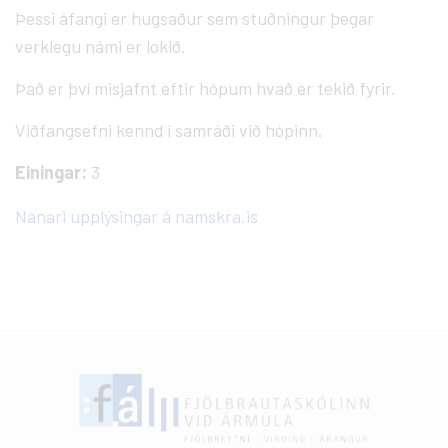
Þessi áfangi er hugsaður sem stuðningur þegar
verklegu námi er lokið.
Það er því misjafnt eftir hópum hvað er tekið fyrir.
Viðfangsefni kennd í samráði við hópinn.
Einingar:
3
Nánari upplýsingar á namskra.is