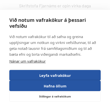
Skrifstofa Fjarnáms er opin virka daga
kl. 9:00 - 14:00.
fjarnam@fa.is
Við notum vafrakökur á þessari
vefsíðu
Vefstjórn
:
Kristín Valdemarsdóttir -
kristinvald@fa.is
Við notum vafrakökur til að safna og greina
upplýsingar um notkun og virkni vefsíðunnar, til að
Strætisvagnar
:
geta notað lausnir frá samfélagsmiðlum og til að
Númer 11 stansar við Háaleitisbraut.
bæta efni og birta viðeigandi markaðsefni.
Númer 2, 5, 15 og 17 stansa við Suðurlandsbraut.
Nánar um vafrakökur
Númer 4 stansar við Álftamýri.
Leyfa vafrakökur
Hafna öllum
Stillingar á vafrakökum