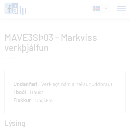
Fara
Íslenska
í
efni
MAVE3SÞ03 - Markviss
verkþjálfun
Undanfari
: Verklegt nám á heilsunuddbraut
Í boði
: Haust
Flokkur
: Dagskóli
Lýsing