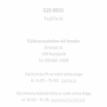
525 8800
fa@fa.is
Fjölbrautaskólinn við Ármúla
Ármúla 12
108 Reykjavík
kt: 590182-0959
Skrifstofa FÁ er opin virka daga
kl. 8:00 - 15:00.
fa@fa.is
Skrifstofa Námskrafts er opin virka daga
kl. 8:00 - 14:15.
namskraftur@fa.is