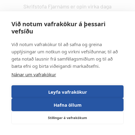
Skrifstofa Fjarnáms er opin virka daga
kl. 9:00 - 14:00.
fjarnam@fa.is
Við notum vafrakökur á þessari
vefsíðu
Vefstjórn
:
Kristín Valdemarsdóttir -
kristinvald@fa.is
Við notum vafrakökur til að safna og greina
upplýsingar um notkun og virkni vefsíðunnar, til að
Strætisvagnar
:
geta notað lausnir frá samfélagsmiðlum og til að
Númer 11 stansar við Háaleitisbraut.
bæta efni og birta viðeigandi markaðsefni.
Númer 2, 5, 15 og 17 stansa við Suðurlandsbraut.
Nánar um vafrakökur
Númer 4 stansar við Álftamýri.
Leyfa vafrakökur
Hafna öllum
Stillingar á vafrakökum