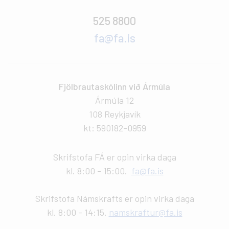
525 8800
fa@fa.is
Fjölbrautaskólinn við Ármúla
Ármúla 12
108 Reykjavík
kt: 590182-0959
Skrifstofa FÁ er opin virka daga
kl. 8:00 - 15:00.
fa@fa.is
Skrifstofa Námskrafts er opin virka daga
kl. 8:00 - 14:15.
namskraftur@fa.is