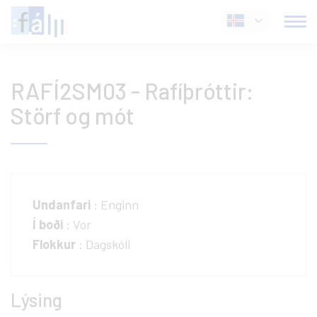
Fara
Íslenska
í
efni
RAFÍ2SM03 - Rafíþróttir:
Störf og mót
Undanfari
: Enginn
Í boði
: Vor
Flokkur
: Dagskóli
Lýsing