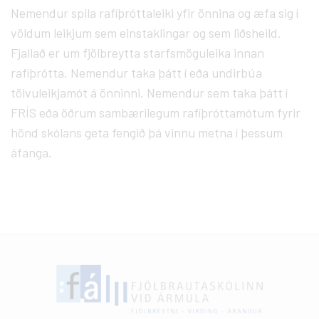
Nemendur spila rafíþróttaleiki yfir önnina og æfa sig í
völdum leikjum sem einstaklingar og sem liðsheild.
Fjallað er um fjölbreytta starfsmöguleika innan
rafíþrótta. Nemendur taka þátt í eða undirbúa
tölvuleikjamót á önninni. Nemendur sem taka þátt í
FRÍS eða öðrum sambærilegum rafíþróttamótum fyrir
hönd skólans geta fengið þá vinnu metna í þessum
áfanga.