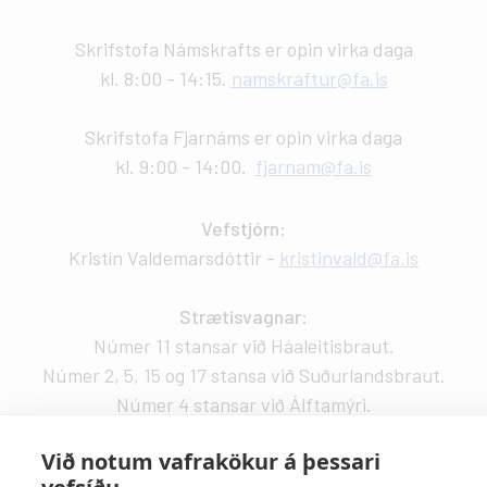
Skrifstofa Námskrafts er opin virka daga
kl. 8:00 - 14:15.
namskraftur@fa.is
Skrifstofa Fjarnáms er opin virka daga
kl. 9:00 - 14:00.
fjarnam@fa.is
Vefstjórn
:
Kristín Valdemarsdóttir -
kristinvald@fa.is
Strætisvagnar
:
Númer 11 stansar við Háaleitisbraut.
Númer 2, 5, 15 og 17 stansa við Suðurlandsbraut.
Númer 4 stansar við Álftamýri.
Við notum vafrakökur á þessari