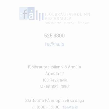
525 8800
fa@fa.is
Fjölbrautaskólinn við Ármúla
Ármúla 12
108 Reykjavík
kt: 590182-0959
Skrifstofa FÁ er opin virka daga
kl. 8:00 - 15:00.
fa@fa.is