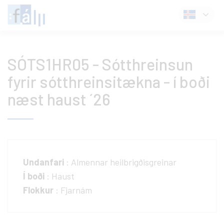
Fara
Íslenska
í
efni
SÓTS1HR05 - Sótthreinsun
fyrir sótthreinsitækna - í boði
næst haust ´26
Undanfari
: Almennar heilbrigðisgreinar
Í boði
: Haust
Flokkur
: Fjarnám