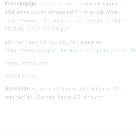
Kennslugögn:
Central Service Technical Manual - er
aðal kennslubókin og hana má finna og hala niður:
https://www.scribd.com/document/643991717/8TH-
EDITION-OF-IAHCSMM-pdf
aðrir vefir sem við notumst við líka eru hér:
https://www.cdc.gov/infectioncontrol/guidelines/disinfe
https://wfhss.com
www.a.k.i.org
Námsmat
: verkefni, stöðupróf 30%, lokapróf 70%
sem þarf að ljúka með lágmarki 5 í einkunn.