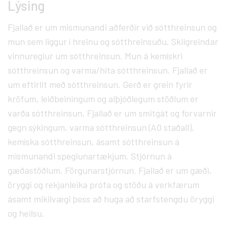
Lýsing
Fjallað er um mismunandi aðferðir við sótthreinsun og
mun sem liggur í hreinu og sótthreinsuðu. Skilgreindar
vinnureglur um sótthreinsun. Mun á kemískri
sótthreinsun og varma/hita sótthreinsun. Fjallað er
um eftirlit með sótthreinsun. Gerð er grein fyrir
kröfum, leiðbeiningum og alþjóðlegum stöðlum er
varða sótthreinsun. Fjallað er um smitgát og forvarnir
gegn sýkingum, varma sótthreinsun (A0 staðall),
kemíska sótthreinsun, ásamt sótthreinsun á
mismunandi speglunartækjum. Stjórnun á
gæðastöðlum. Förgunarstjórnun. Fjallað er um gæði,
öryggi og rekjanleika prófa og stöðu á verkfærum
ásamt mikilvægi þess að huga að starfstengdu öryggi
og heilsu.