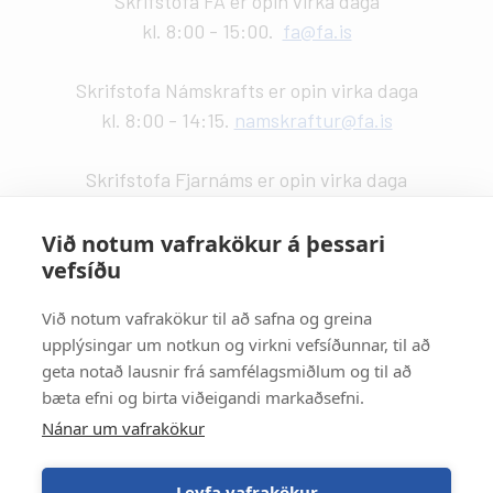
Skrifstofa FÁ er opin virka daga
kl. 8:00 - 15:00.
fa@fa.is
Skrifstofa Námskrafts er opin virka daga
kl. 8:00 - 14:15.
namskraftur@fa.is
Skrifstofa Fjarnáms er opin virka daga
kl. 9:00 - 14:00.
fjarnam@fa.is
Við notum vafrakökur á þessari
vefsíðu
Vefstjórn
:
Kristín Valdemarsdóttir -
kristinvald@fa.is
Við notum vafrakökur til að safna og greina
upplýsingar um notkun og virkni vefsíðunnar, til að
Strætisvagnar
:
geta notað lausnir frá samfélagsmiðlum og til að
Númer 11 stansar við Háaleitisbraut.
bæta efni og birta viðeigandi markaðsefni.
Númer 2, 5, 15 og 17 stansa við Suðurlandsbraut.
Nánar um vafrakökur
Númer 4 stansar við Álftamýri.
Leyfa vafrakökur