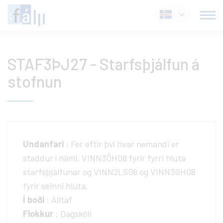
Fara
Íslenska
í
efni
STAF3ÞJ27 - Starfsþjálfun á
stofnun
Undanfari
: Fer eftir því hvar nemandi er
staddur í námi. VINN3ÖH08 fyrir fyrri hluta
starfsþjálfunar og VINN2LS08 og VINN3GH08
fyrir seinni hluta.
Í boði
: Alltaf
Flokkur
: Dagskóli