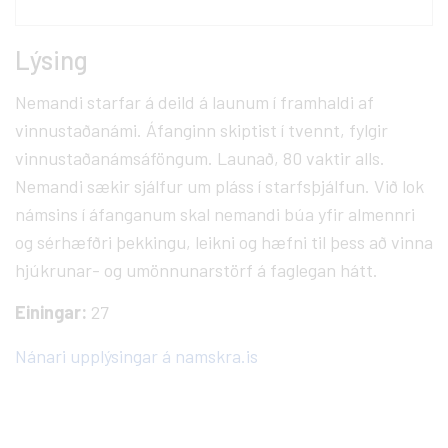
Lýsing
Nemandi starfar á deild á launum í framhaldi af
vinnustaðanámi. Áfanginn skiptist í tvennt, fylgir
vinnustaðanámsáföngum. Launað, 80 vaktir alls.
Nemandi sækir sjálfur um pláss í starfsþjálfun. Við lok
námsins í áfanganum skal nemandi búa yfir almennri
og sérhæfðri þekkingu, leikni og hæfni til þess að vinna
hjúkrunar- og umönnunarstörf á faglegan hátt.
Einingar:
27
Nánari upplýsingar á namskra.is