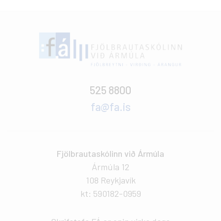
525 8800
fa@fa.is
Fjölbrautaskólinn við Ármúla
Ármúla 12
108 Reykjavík
kt: 590182-0959