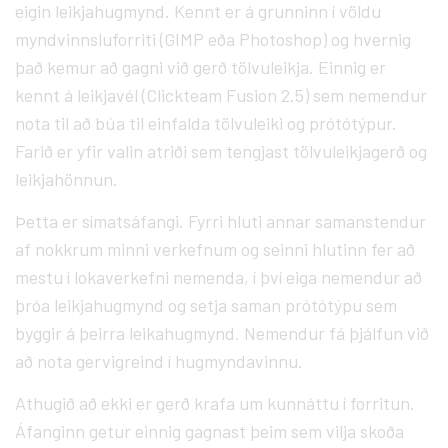
eigin leikjahugmynd. Kennt er á grunninn í völdu
myndvinnsluforriti (GIMP eða Photoshop) og hvernig
það kemur að gagni við gerð tölvuleikja. Einnig er
kennt á leikjavél (Clickteam Fusion 2.5) sem nemendur
nota til að búa til einfalda tölvuleiki og prótótýpur.
Farið er yfir valin atriði sem tengjast tölvuleikjagerð og
leikjahönnun.
Þetta er símatsáfangi. Fyrri hluti annar samanstendur
af nokkrum minni verkefnum og seinni hlutinn fer að
mestu í lokaverkefni nemenda, í því eiga nemendur að
þróa leikjahugmynd og setja saman prótótýpu sem
byggir á þeirra leikahugmynd. Nemendur fá þjálfun við
að nota gervigreind í hugmyndavinnu.
Athugið að ekki er gerð krafa um kunnáttu í forritun.
Áfanginn getur einnig gagnast þeim sem vilja skoða