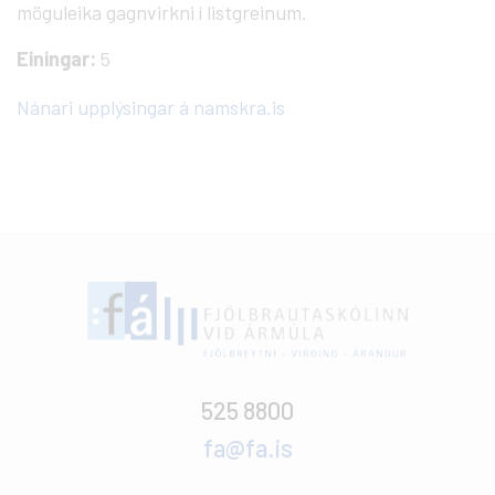
möguleika gagnvirkni í listgreinum.
Einingar:
5
Nánari upplýsingar á namskra.is
525 8800
fa@fa.is