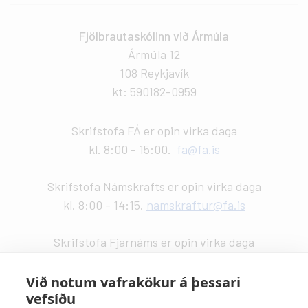
Fjölbrautaskólinn við Ármúla
Ármúla 12
108 Reykjavík
kt: 590182-0959
Skrifstofa FÁ er opin virka daga
kl. 8:00 - 15:00.
fa@fa.is
Skrifstofa Námskrafts er opin virka daga
kl. 8:00 - 14:15.
namskraftur@fa.is
Skrifstofa Fjarnáms er opin virka daga
kl. 9:00 - 14:00.
fjarnam@fa.is
Við notum vafrakökur á þessari
vefsíðu
Vefstjórn
: