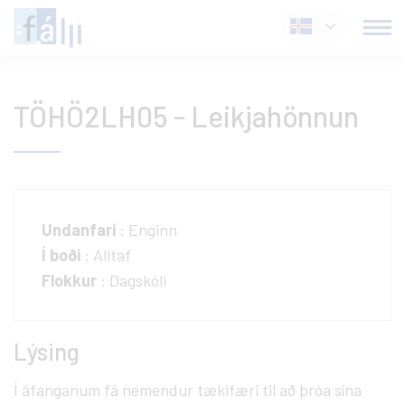
Fara
Íslenska
í
efni
TÖHÖ2LH05 - Leikjahönnun
Undanfari
: Enginn
Í boði
: Alltaf
Flokkur
: Dagskóli
Lýsing
Í áfanganum fá nemendur tækifæri til að þróa sína