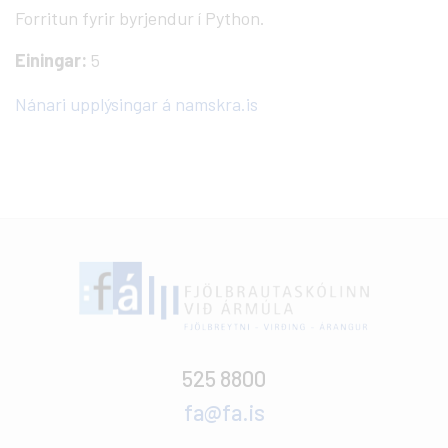
Forritun fyrir byrjendur í Python.
Einingar:
5
Nánari upplýsingar á namskra.is
525 8800
fa@fa.is