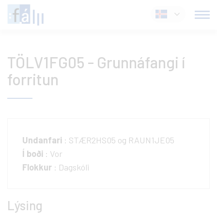
Fara
Íslenska
í
efni
TÖLV1FG05 - Grunnáfangi í
forritun
Undanfari
: STÆR2HS05 og RAUN1JE05
Í boði
: Vor
Flokkur
: Dagskóli
Lýsing