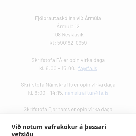
Fjölbrautaskólinn við Ármúla
Ármúla 12
108 Reykjavík
kt: 590182-0959
Skrifstofa FÁ er opin virka daga
kl. 8:00 - 15:00.
fa@fa.is
Skrifstofa Námskrafts er opin virka daga
kl. 8:00 - 14:15.
namskraftur@fa.is
Skrifstofa Fjarnáms er opin virka daga
kl. 9:00 - 14:00.
fjarnam@fa.is
Við notum vafrakökur á þessari
vefsíðu
Vefstjórn
: