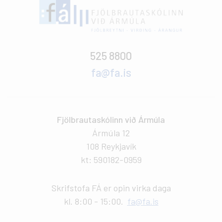
525 8800
fa@fa.is
Fjölbrautaskólinn við Ármúla
Ármúla 12
108 Reykjavík
kt: 590182-0959
Skrifstofa FÁ er opin virka daga
kl. 8:00 - 15:00.
fa@fa.is