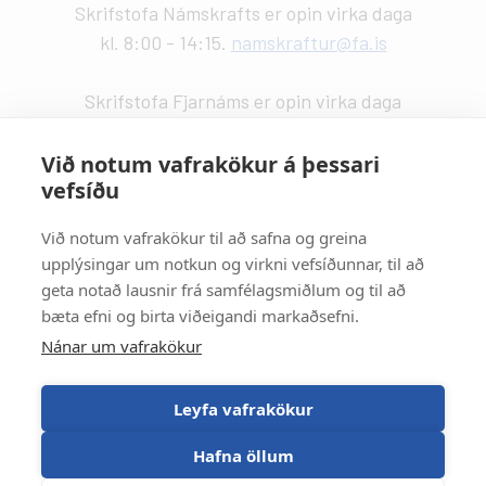
Skrifstofa Námskrafts er opin virka daga
kl. 8:00 - 14:15.
namskraftur@fa.is
Skrifstofa Fjarnáms er opin virka daga
kl. 9:00 - 14:00.
fjarnam@fa.is
Við notum vafrakökur á þessari
vefsíðu
Vefstjórn
:
Kristín Valdemarsdóttir -
kristinvald@fa.is
Við notum vafrakökur til að safna og greina
upplýsingar um notkun og virkni vefsíðunnar, til að
Strætisvagnar
:
geta notað lausnir frá samfélagsmiðlum og til að
Númer 11 stansar við Háaleitisbraut.
bæta efni og birta viðeigandi markaðsefni.
Númer 2, 5, 15 og 17 stansa við Suðurlandsbraut.
Nánar um vafrakökur
Númer 4 stansar við Álftamýri.
Leyfa vafrakökur
Hafna öllum