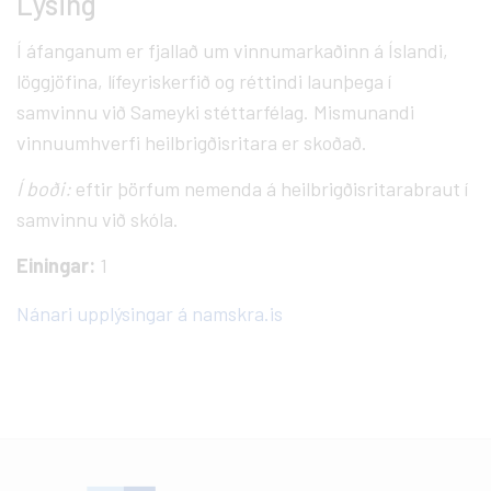
Lýsing
Í áfanganum er fjallað um vinnumarkaðinn á Íslandi,
löggjöfina, lífeyriskerfið og réttindi launþega í
samvinnu við Sameyki stéttarfélag. Mismunandi
vinnuumhverfi heilbrigðisritara er skoðað.
Í boði:
eftir þörfum nemenda á heilbrigðisritarabraut í
samvinnu við skóla.
Einingar:
1
Nánari upplýsingar á namskra.is