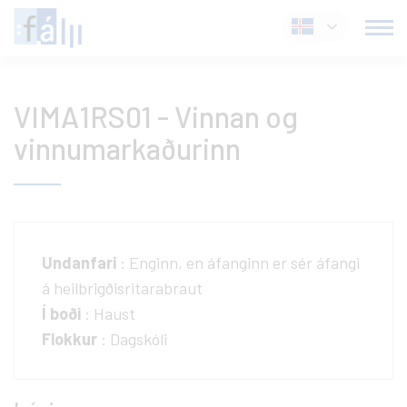
Fara
Íslenska
í
efni
VIMA1RS01 - Vinnan og
vinnumarkaðurinn
Undanfari
: Enginn, en áfanginn er sér áfangi
á heilbrigðisritarabraut
Í boði
: Haust
Flokkur
: Dagskóli