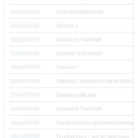
DANS1UN05
Undirbúningsáfangi
DANS2AU05
Danska 2
DANS2AU05
Danska 2, framhald
DANS2KV05
Danskar kvikmyndir
DANS2RM05
Danska 1
DANS2RM05
Danska 1, málnotkun og lesskilning
DANS2TM05
Danska talað mál
DANS3BG05
Danska 3, framhald
DAUH2SÖ05
Dauðhreinsun, sótthreinistæknar, N
DRUG3DR03
Drughunters – leit að lækningu