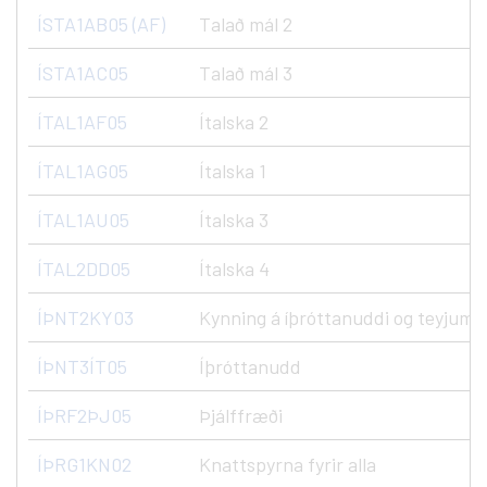
ÍSTA1AB05 (AF)
Talað mál 2
ÍSTA1AC05
Talað mál 3
ÍTAL1AF05
Ítalska 2
ÍTAL1AG05
Ítalska 1
ÍTAL1AU05
Ítalska 3
ÍTAL2DD05
Ítalska 4
ÍÞNT2KY03
Kynning á íþróttanuddi og teyjum
ÍÞNT3ÍT05
Íþróttanudd
ÍÞRF2ÞJ05
Þjálffræði
ÍÞRG1KN02
Knattspyrna fyrir alla