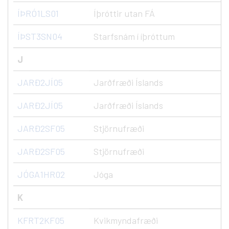
ÍÞRÓ1LS01
Íþróttir utan FÁ
ÍÞST3SN04
Starfsnám í íþróttum
J
JARÐ2JÍ05
Jarðfræði Íslands
JARÐ2JÍ05
Jarðfræði Íslands
JARÐ2SF05
Stjörnufræði
JARÐ2SF05
Stjörnufræði
JÓGA1HR02
Jóga
K
KFRT2KF05
Kvikmyndafræði