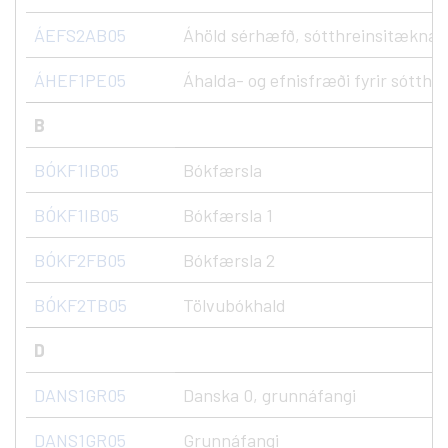
ÁEFS2AB05
Áhöld sérhæfð, sótthreinsitæknar, 
ÁHEF1PE05
Áhalda- og efnisfræði fyrir sótthr
B
BÓKF1IB05
Bókfærsla
BÓKF1IB05
Bókfærsla 1
BÓKF2FB05
Bókfærsla 2
BÓKF2TB05
Tölvubókhald
D
DANS1GR05
Danska 0, grunnáfangi
DANS1GR05
Grunnáfangi