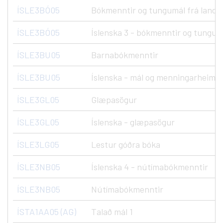
ÍSLE3BÓ05
Bókmenntir og tungumál frá landná
ÍSLE3BÓ05
Íslenska 3 - bókmenntir og tungumá
ÍSLE3BU05
Barnabókmenntir
ÍSLE3BU05
Íslenska - mál og menningarheimur
ÍSLE3GL05
Glæpasögur
ÍSLE3GL05
Íslenska - glæpasögur
ÍSLE3LG05
Lestur góðra bóka
ÍSLE3NB05
Íslenska 4 - nútímabókmenntir
ÍSLE3NB05
Nútímabókmenntir
ÍSTA1AA05 (AG)
Talað mál 1