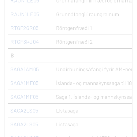
RAUN1LE05
Grunnáfangi í líffræði og efnafræð
RAUN1LE05
Grunnáfangi í raungreinum
RTGF2GR05
Röntgenfræði 1
RTGF3ÞJ04
Röntgenfræði 2
S
SAGA1AM05
Undirbúningsáfangi fyrir AM-nem
SAGA1MF05
Íslands- og mannskynssaga til 1800
SAGA1MF05
Saga 1, Íslands- og mannskynssaga 
SAGA2LS05
Listasaga
SAGA2LS05
Listasaga