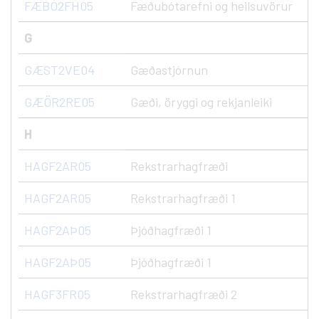
FÆBÓ2FH05
Fæðubótarefni og heilsuvörur
G
GÆST2VE04
Gæðastjórnun
GÆÖR2RE05
Gæði, öryggi og rekjanleiki
H
HAGF2AR05
Rekstrarhagfræði
HAGF2AR05
Rekstrarhagfræði 1
HAGF2AÞ05
Þjóðhagfræði 1
HAGF2AÞ05
Þjóðhagfræði 1
HAGF3FR05
Rekstrarhagfræði 2