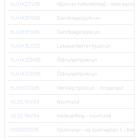
HJÚK2TV05
Hjúkrun fullorðinna2 - ekki kenndu
HJÚK3FG05
Samfélagshjúkrun
HJÚK3FG05
Samfélagshjúkrun
HJÚK3LO03
Lokaverkefni í hjúkrun
HJÚK3ÖH05
Öldrunarhjúkrun
HJÚK3ÖH05
Öldrunarhjúkrun
HJVG1VG05
Verkleg hjúkrun - inngangur
HLSE1NV03
Núvitund
HLSE1NV04
Heilsuefling - núvitund
HOSG2SS05
Hjúkrunar- og sjúkragögn 1, í boði