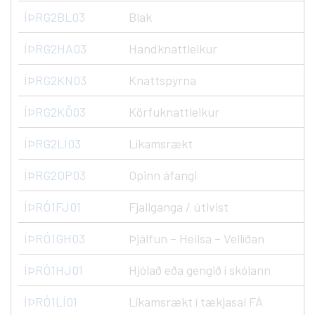
ÍÞRG2BL03
Blak
ÍÞRG2HA03
Handknattleikur
ÍÞRG2KN03
Knattspyrna
ÍÞRG2KÖ03
Körfuknattleikur
ÍÞRG2LÍ03
Líkamsrækt
ÍÞRG2OP03
Opinn áfangi
ÍÞRÓ1FJ01
Fjallganga / útivist
ÍÞRÓ1GH03
Þjálfun – Heilsa – Vellíðan
ÍÞRÓ1HJ01
Hjólað eða gengið í skólann
ÍÞRÓ1LÍ01
Líkamsrækt í tækjasal FÁ