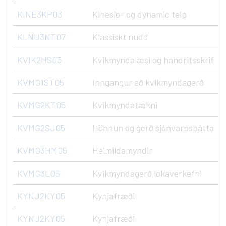
KINE3KP03
Kinesio- og dynamic teip
KLNU3NT07
Klassískt nudd
KVIK2HS05
Kvikmyndalæsi og handritsskrif
KVMG1ST05
Inngangur að kvikmyndagerð
KVMG2KT05
Kvikmyndatækni
KVMG2SJ05
Hönnun og gerð sjónvarpsþátta
KVMG3HM05
Heimildamyndir
KVMG3LO5
Kvikmyndagerð lokaverkefni
KYNJ2KY05
Kynjafræði
KYNJ2KY05
Kynjafræði