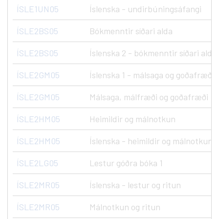
ÍSLE1UN05
Íslenska - undirbúningsáfangi
ÍSLE2BS05
Bókmenntir síðari alda
ÍSLE2BS05
Íslenska 2 - bókmenntir síðari alda.
ÍSLE2GM05
Íslenska 1 - málsaga og goðafræði
ÍSLE2GM05
Málsaga, málfræði og goðafræði
ÍSLE2HM05
Heimildir og málnotkun
ÍSLE2HM05
Íslenska - heimildir og málnotkun
ÍSLE2LG05
Lestur góðra bóka 1
ÍSLE2MR05
Íslenska - lestur og ritun
ÍSLE2MR05
Málnotkun og ritun