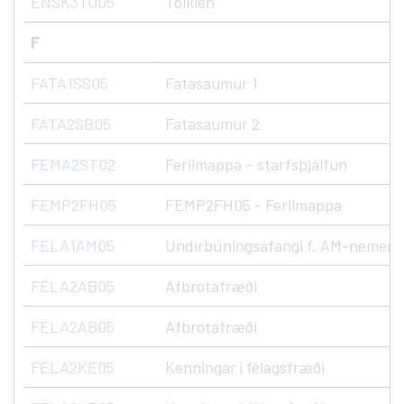
ENSK3TO05
Tolkien
F
FATA1SS05
Fatasaumur 1
FATA2SB05
Fatasaumur 2
FEMA2ST02
Ferilmappa – starfsþjálfun
FEMP2FH05
FEMP2FH05 - Ferilmappa
FÉLA1AM05
Undirbúningsáfangi f. AM-nemen
FÉLA2AB05
Afbrotafræði
FÉLA2AB05
Afbrotafræði
FÉLA2KE05
Kenningar í félagsfræði