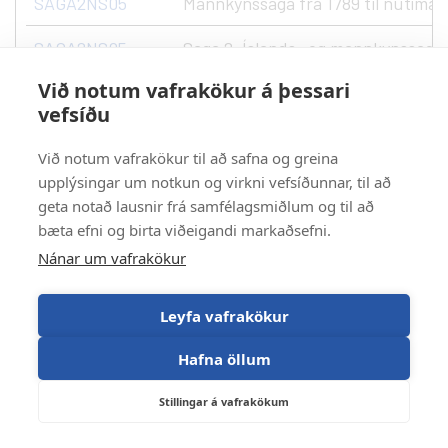
SAGA2NS05
Mannkynssaga frá 1789 til nútíman
SAGA2NS05
Saga 2, Íslands- og mannkynssaga fr
Við notum vafrakökur á þessari
SAGA2TS05
Trúarbragðasaga
vefsíðu
SAGA2TS05
Trúarbragðasaga
Við notum vafrakökur til að safna og greina
SAGA3KM05
upplýsingar um notkun og virkni vefsíðunnar, til að
Sagan og kvikmyndir
geta notað lausnir frá samfélagsmiðlum og til að
SAGA3LS05
Samtímalist
bæta efni og birta viðeigandi markaðsefni.
Nánar um vafrakökur
SAGA3MA05
Samtímasaga
Leyfa vafrakökur
SAGA3MA05
Samtímasaga
Hafna öllum
SAGA3MM05
Menningarsaga
Stillingar á vafrakökum
SAGA3MM05
Menningarsaga