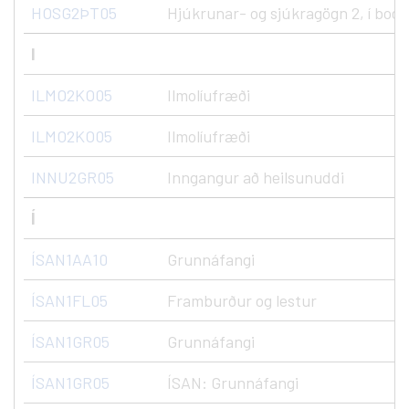
HOSG2ÞT05
Hjúkrunar- og sjúkragögn 2, í boði
I
ILMO2KO05
Ilmolíufræði
ILMO2KO05
Ilmolíufræði
INNU2GR05
Inngangur að heilsunuddi
Í
ÍSAN1AA10
Grunnáfangi
ÍSAN1FL05
Framburður og lestur
ÍSAN1GR05
Grunnáfangi
ÍSAN1GR05
ÍSAN: Grunnáfangi