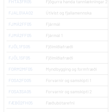
FHTA3FR05
Fjögurra handa tannlækningar 2
FJAL01AA02
Útivist og fjallamennska
FJMÁ2FF05
Fjármál
FJMÁ2FF05
Fjármál 1
FJÖL1FS05
Fjölmiðlafræði
FJÖL1SF05
Fjölmiðlafræði
FORM2MF05
Myndbygging og formfræði
FOSA2FO05
Forvarnir og samskipti 1
FOSA3SA05
Forvarnir og samskipti 2
FÆBÓ2FH05
Fæðubótarefni