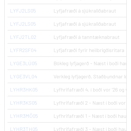
LYFJ2LS05
Lyfjafræði á sjúkraliðabraut
LYFJ2LS05
Lyfjafræði á sjúkraliðabraut
LYFJ2TL02
Lyfjafræði á tanntæknabraut
LYFR2SF04
Lyfjafræði fyrir heilbrigðisritara
LYGE3LÚ05
Bókleg lyfjagerð - Næst í boði haus
LYGE3VL04
Verkleg lyfjagerð, Staðbundnar lotur
LYHR3HK05
Lyfhrifafræði 4, í boði vor '26 og vo
LYHR3KS05
Lyfhrifafræði 2 - Næst í boði vor '2
LYHR3MÖ05
Lyfhrifafræði 1 - Næst í boði haust
LYHR3TH05
Lyfhrifafræði 3 - Næst í boði haust