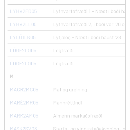
LYHV2FD05
Lyfhvarfafræði 1 - Næst í boði hau
LYHV2LL05
Lyfhvarfafræði 2, í boði vor '26 og 
LYLÖ1LR05
Lyfjalög - Næst í boði haust '28
LÖGF2LÖ05
Lögfræði
LÖGF2LÖ05
Lögfræði
M
MAGR2MG05
Mat og greining
MARÉ2MR05
Mannréttindi
MARK2AM05
Almenn markaðsfræði
MASK2SV03
Starfs- og vinnustaðakynning- nýs