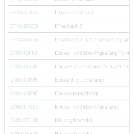
EFNA3LR05
Lífræn efnafræði
EFNA3RS05
Efnafræði 3
EFNA3RS05
Efnafræði 3, rafefnafræði og sýru
ENSK1BF05
Enska - undirbúningsáfangi fyrir
ENSK1BY05
Enska - grunnáfangi fyrir AM nem
ENSK1GR05
Enska 0, grunnáfangi
ENSK1GR05
Enska grunnáfangi
ENSK1UN05
Enska - undirbúningsáfangi
ENSK2EH05
Heilbrigðisenska
ENSK2EH05
Heilbrigðisenska