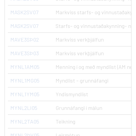
MASK2SV07
Markviss starfs- og vinnustaðakyn
MASK2SV07
Starfs- og vinnustaðakynning- nýs
MAVE3SÞ02
Markviss verkþjálfun
MAVE3SÞ03
Markviss verkþjálfun
MYNL1AM05
Menning í og með myndlist (AM ne
MYNL1MG05
Myndlist - grunnáfangi
MYNL1YM05
Yndismyndlist
MYNL2LI05
Grunnáfangi í málun
MYNL2TA05
Teikning
MYNL2ÞV05
Leirmótun