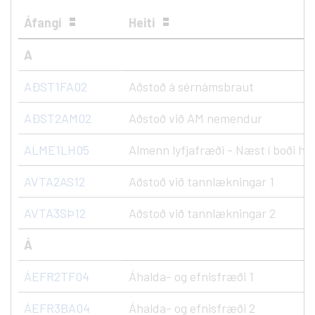
Áfangi
Heiti
A
AÐST1FA02
Aðstoð á sérnámsbraut
AÐST2AM02
Aðstoð við AM nemendur
ALME1LH05
Almenn lyfjafræði - Næst í boði hau
AVTA2AS12
Aðstoð við tannlækningar 1
AVTA3SÞ12
Aðstoð við tannlækningar 2
Á
ÁEFR2TF04
Áhalda- og efnisfræði 1
ÁEFR3BA04
Áhalda- og efnisfræði 2