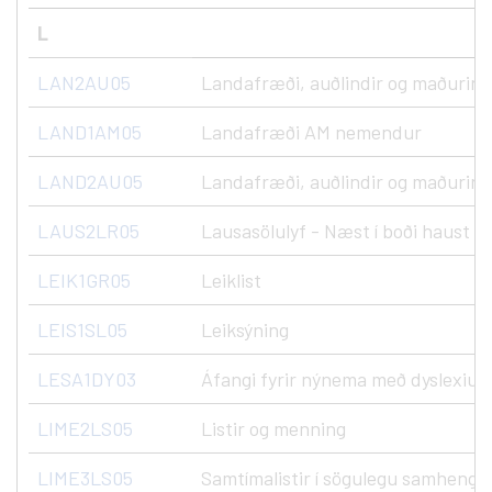
L
LAN2AU05
Landafræði, auðlindir og maðurinn
LAND1AM05
Landafræði AM nemendur
LAND2AU05
Landafræði, auðlindir og maðurinn
LAUS2LR05
Lausasölulyf - Næst í boði haust '2
LEIK1GR05
Leiklist
LEIS1SL05
Leiksýning
LESA1DY03
Áfangi fyrir nýnema með dyslexiu
LIME2LS05
Listir og menning
LIME3LS05
Samtímalistir í sögulegu samhengi