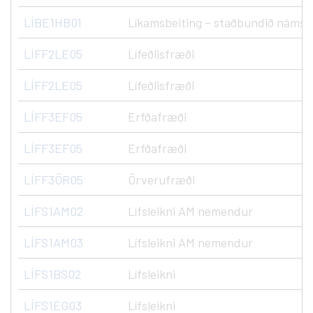
LÍBE1HB01
Líkamsbeiting – staðbundið námsk
LÍFF2LE05
Lífeðlisfræði
LÍFF2LE05
Lífeðlisfræði
LÍFF3EF05
Erfðafræði
LÍFF3EF05
Erfðafræði
LÍFF3ÖR05
Örverufræði
LÍFS1AM02
Lífsleikni AM nemendur
LÍFS1AM03
Lífsleikni AM nemendur
LÍFS1BS02
Lífsleikni
LÍFS1ÉG03
Lífsleikni