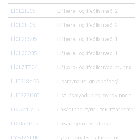
LÍOL2IL05
Líffæra- og lífeðlisfræði 2
LÍOL2IL05
Líffæra- og lífeðlisfræði 2
LÍOL2SS05
Líffæra- og lífeðlisfræði 1
LÍOL2SS05
Líffæra- og lífeðlisfræði 1
LÍOL3TT04
Líffæra- og lífeðlisfræði munns
LJÓS1SM05
Ljósmyndun, grunnáfangi
LJÓS2SM05
Listljósmyndun og myndvinnsla
LOKA2FV03
Lokaáfangi fyrir útskriftarnemend
LORI3HH05
Lokaritgerð í lyfjatækni
LYFJ2AL05
Lyfjafræði fyrir almenning