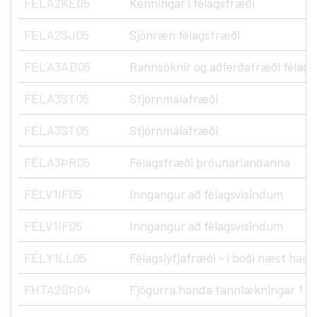
FÉLA2KE05
Kenningar í félagsfræði
FÉLA2SJ05
Sjónræn félagsfræði
FÉLA3AÐ05
Rannsóknir og aðferðafræði félags
FÉLA3ST05
Stjórnmálafræði
FÉLA3ST05
Stjórnmálafræði
FÉLA3ÞR05
Félagsfræði þróunarlandanna
FÉLV1IF05
Inngangur að félagsvísindum
FÉLV1IF05
Inngangur að félagsvísindum
FÉLY1LL05
Félagslyfjafræði - í boði næst haust
FHTA2GÞ04
Fjögurra handa tannlækningar 1