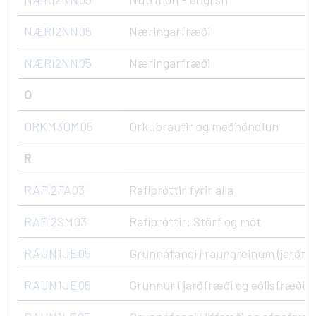
NÆRI2NN05
Næringarfræði
NÆRI2NN05
Næringarfræði
O
ORKM3OM05
Orkubrautir og meðhöndlun
R
RAFÍ2FA03
Rafíþróttir fyrir alla
RAFÍ2SM03
Rafíþróttir: Störf og mót
RAUN1JE05
Grunnáfangi í raungreinum (jarðfræ
RAUN1JE05
Grunnur í jarðfræði og eðlisfræði