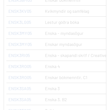
ENSK3BM05
Enskar bókmenntir
ENSK3KV05
Kvikmyndir og samfélag
ENSK3LG05
Lestur góðra bóka
ENSK3MY05
Enska - myndasögur
ENSK3MY05
Enskar myndasögur
ENSK3RI05
Enska - skapandi skrif / Creative 
ENSK3RO05
Enska 4
ENSK3RO05
Enskar bókmenntir, C1
ENSK3SA05
Enska 3
ENSK3SA05
Enska 3, B2