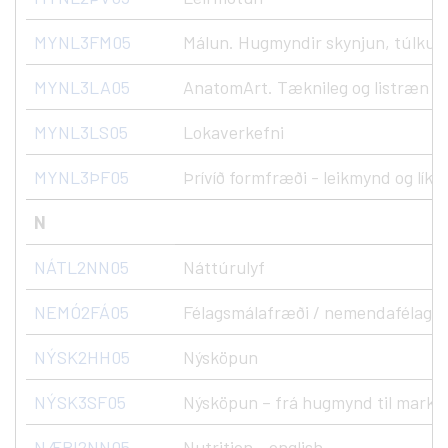
MYNL3FM05
Málun. Hugmyndir skynjun, túlkun
MYNL3LA05
AnatomArt. Tæknileg og listræn n
MYNL3LS05
Lokaverkefni
MYNL3ÞF05
Þrívíð formfræði - leikmynd og líkö
N
NÁTL2NN05
Náttúrulyf
NEMÓ2FÁ05
Félagsmálafræði / nemendafélag
NÝSK2HH05
Nýsköpun
NÝSK3SF05
Nýsköpun – frá hugmynd til marka
NÆRI2NN05
Nutrition - english