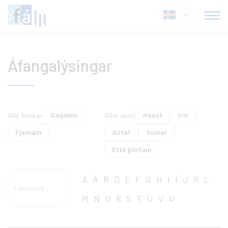
Fara
Íslenska
í
efni
Áfangalýsingar
Dagskóli
Haust
Vor
Allir flokkar
Allar annir
Fjarnám
Alltaf
Sumar
Eftir þörfum
A
Á
B
D
E
F
G
H
I
Í
J
K
L
M
N
O
R
S
T
U
V
Þ