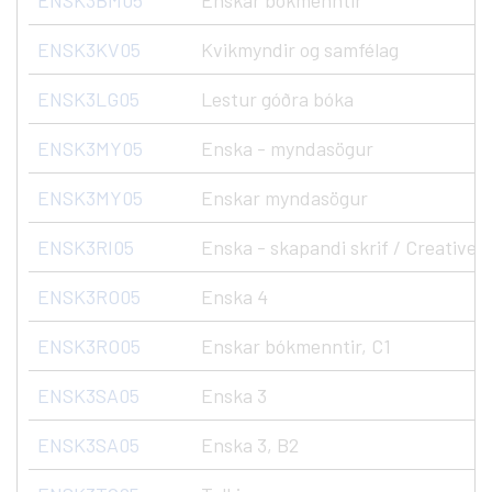
ENSK3BM05
Enskar bókmenntir
ENSK3KV05
Kvikmyndir og samfélag
ENSK3LG05
Lestur góðra bóka
ENSK3MY05
Enska - myndasögur
ENSK3MY05
Enskar myndasögur
ENSK3RI05
Enska - skapandi skrif / Creative 
ENSK3RO05
Enska 4
ENSK3RO05
Enskar bókmenntir, C1
ENSK3SA05
Enska 3
ENSK3SA05
Enska 3, B2