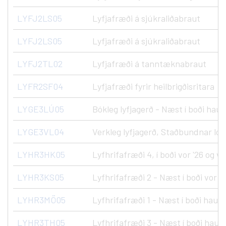
LYFJ2LS05
Lyfjafræði á sjúkraliðabraut
LYFJ2LS05
Lyfjafræði á sjúkraliðabraut
LYFJ2TL02
Lyfjafræði á tanntæknabraut
LYFR2SF04
Lyfjafræði fyrir heilbrigðisritara
LYGE3LÚ05
Bókleg lyfjagerð - Næst í boði haus
LYGE3VL04
Verkleg lyfjagerð, Staðbundnar lotur
LYHR3HK05
Lyfhrifafræði 4, í boði vor '26 og vo
LYHR3KS05
Lyfhrifafræði 2 - Næst í boði vor '2
LYHR3MÖ05
Lyfhrifafræði 1 - Næst í boði haust
LYHR3TH05
Lyfhrifafræði 3 - Næst í boði haust