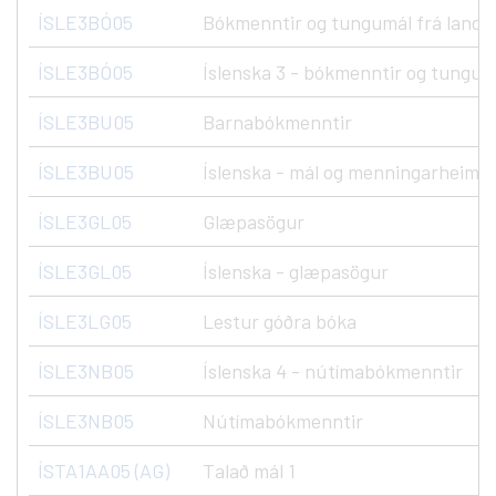
ÍSLE3BÓ05
Bókmenntir og tungumál frá landná
ÍSLE3BÓ05
Íslenska 3 - bókmenntir og tungumá
ÍSLE3BU05
Barnabókmenntir
ÍSLE3BU05
Íslenska - mál og menningarheimur
ÍSLE3GL05
Glæpasögur
ÍSLE3GL05
Íslenska - glæpasögur
ÍSLE3LG05
Lestur góðra bóka
ÍSLE3NB05
Íslenska 4 - nútímabókmenntir
ÍSLE3NB05
Nútímabókmenntir
ÍSTA1AA05 (AG)
Talað mál 1