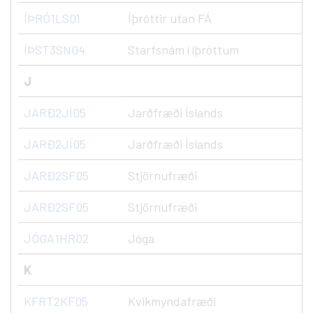
ÍÞRÓ1LS01
Íþróttir utan FÁ
ÍÞST3SN04
Starfsnám í íþróttum
J
JARÐ2JÍ05
Jarðfræði Íslands
JARÐ2JÍ05
Jarðfræði Íslands
JARÐ2SF05
Stjörnufræði
JARÐ2SF05
Stjörnufræði
JÓGA1HR02
Jóga
K
KFRT2KF05
Kvikmyndafræði