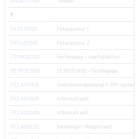
ENSK3TO05
Tolkien
F
FATA1SS05
Fatasaumur 1
FATA2SB05
Fatasaumur 2
FEMA2ST02
Ferilmappa – starfsþjálfun
FEMP2FH05
FEMP2FH05 - Ferilmappa
FÉLA1AM05
Undirbúningsáfangi f. AM-nemen
FÉLA2AB05
Afbrotafræði
FÉLA2AB05
Afbrotafræði
FÉLA2KE05
Kenningar í félagsfræði