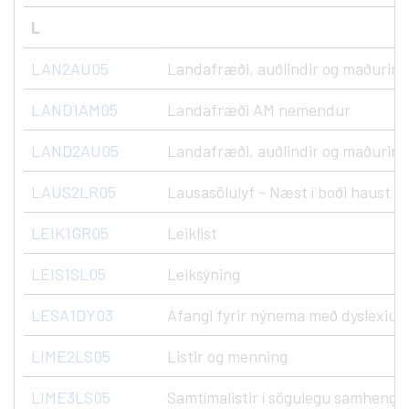
L
LAN2AU05
Landafræði, auðlindir og maðurinn
LAND1AM05
Landafræði AM nemendur
LAND2AU05
Landafræði, auðlindir og maðurinn
LAUS2LR05
Lausasölulyf - Næst í boði haust '2
LEIK1GR05
Leiklist
LEIS1SL05
Leiksýning
LESA1DY03
Áfangi fyrir nýnema með dyslexiu
LIME2LS05
Listir og menning
LIME3LS05
Samtímalistir í sögulegu samhengi