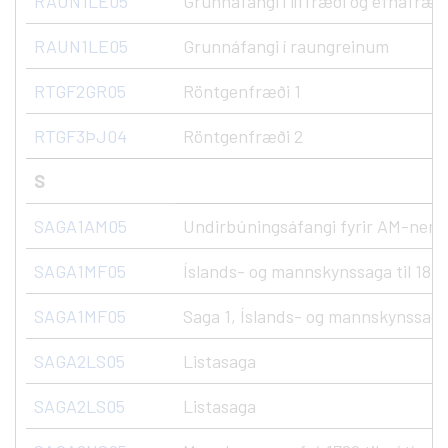
RAUN1LE05
Grunnáfangi í líffræði og efnafræð
RAUN1LE05
Grunnáfangi í raungreinum
RTGF2GR05
Röntgenfræði 1
RTGF3ÞJ04
Röntgenfræði 2
S
SAGA1AM05
Undirbúningsáfangi fyrir AM-nem
SAGA1MF05
Íslands- og mannskynssaga til 1800
SAGA1MF05
Saga 1, Íslands- og mannskynssaga 
SAGA2LS05
Listasaga
SAGA2LS05
Listasaga