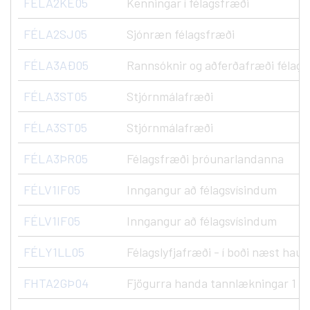
FÉLA2KE05
Kenningar í félagsfræði
FÉLA2SJ05
Sjónræn félagsfræði
FÉLA3AÐ05
Rannsóknir og aðferðafræði félags
FÉLA3ST05
Stjórnmálafræði
FÉLA3ST05
Stjórnmálafræði
FÉLA3ÞR05
Félagsfræði þróunarlandanna
FÉLV1IF05
Inngangur að félagsvísindum
FÉLV1IF05
Inngangur að félagsvísindum
FÉLY1LL05
Félagslyfjafræði - í boði næst haust
FHTA2GÞ04
Fjögurra handa tannlækningar 1