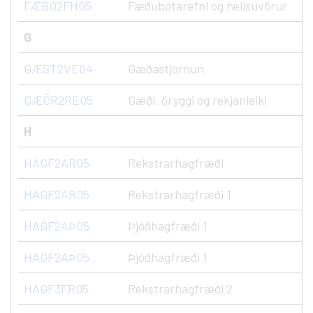
FÆBÓ2FH05
Fæðubótarefni og heilsuvörur
G
GÆST2VE04
Gæðastjórnun
GÆÖR2RE05
Gæði, öryggi og rekjanleiki
H
HAGF2AR05
Rekstrarhagfræði
HAGF2AR05
Rekstrarhagfræði 1
HAGF2AÞ05
Þjóðhagfræði 1
HAGF2AÞ05
Þjóðhagfræði 1
HAGF3FR05
Rekstrarhagfræði 2