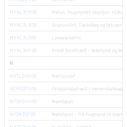
MYNL3FM05
Málun. Hugmyndir skynjun, túlkun
MYNL3LA05
AnatomArt. Tæknileg og listræn n
MYNL3LS05
Lokaverkefni
MYNL3ÞF05
Þrívíð formfræði - leikmynd og líkö
N
NÁTL2NN05
Náttúrulyf
NEMÓ2FÁ05
Félagsmálafræði / nemendafélag
NÝSK2HH05
Nýsköpun
NÝSK3SF05
Nýsköpun – frá hugmynd til marka
NÆRI2NN05
Nutrition - english