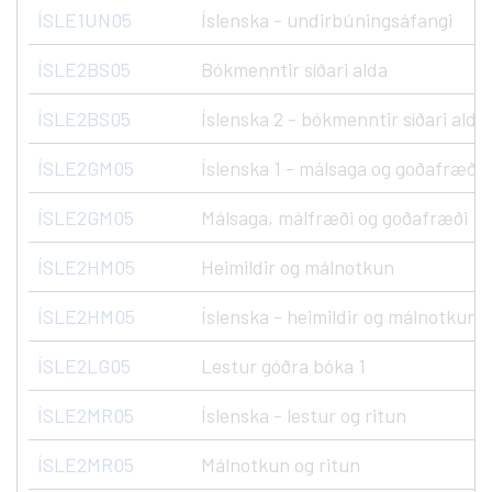
ÍSLE1UN05
Íslenska - undirbúningsáfangi
ÍSLE2BS05
Bókmenntir síðari alda
ÍSLE2BS05
Íslenska 2 - bókmenntir síðari alda.
ÍSLE2GM05
Íslenska 1 - málsaga og goðafræði
ÍSLE2GM05
Málsaga, málfræði og goðafræði
ÍSLE2HM05
Heimildir og málnotkun
ÍSLE2HM05
Íslenska - heimildir og málnotkun
ÍSLE2LG05
Lestur góðra bóka 1
ÍSLE2MR05
Íslenska - lestur og ritun
ÍSLE2MR05
Málnotkun og ritun