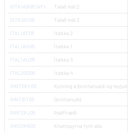
ÍSTA1AB05 (AF)
Talað mál 2
ÍSTA1AC05
Talað mál 3
ÍTAL1AF05
Ítalska 2
ÍTAL1AG05
Ítalska 1
ÍTAL1AU05
Ítalska 3
ÍTAL2DD05
Ítalska 4
ÍÞNT2KY03
Kynning á íþróttanuddi og teyjum
ÍÞNT3ÍT05
Íþróttanudd
ÍÞRF2ÞJ05
Þjálffræði
ÍÞRG1KN02
Knattspyrna fyrir alla