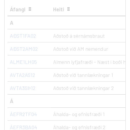
Áfangi
Heiti
A
AÐST1FA02
Aðstoð á sérnámsbraut
AÐST2AM02
Aðstoð við AM nemendur
ALME1LH05
Almenn lyfjafræði - Næst í boði hau
AVTA2AS12
Aðstoð við tannlækningar 1
AVTA3SÞ12
Aðstoð við tannlækningar 2
Á
ÁEFR2TF04
Áhalda- og efnisfræði 1
ÁEFR3BA04
Áhalda- og efnisfræði 2