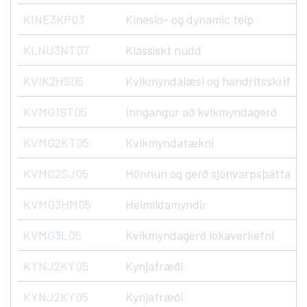
KINE3KP03
Kinesio- og dynamic teip
KLNU3NT07
Klassískt nudd
KVIK2HS05
Kvikmyndalæsi og handritsskrif
KVMG1ST05
Inngangur að kvikmyndagerð
KVMG2KT05
Kvikmyndatækni
KVMG2SJ05
Hönnun og gerð sjónvarpsþátta
KVMG3HM05
Heimildamyndir
KVMG3LO5
Kvikmyndagerð lokaverkefni
KYNJ2KY05
Kynjafræði
KYNJ2KY05
Kynjafræði