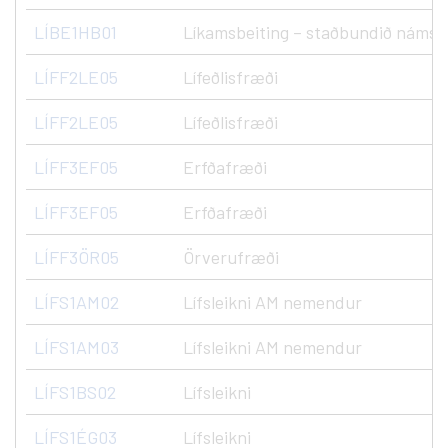
LÍBE1HB01
Líkamsbeiting – staðbundið námsk
LÍFF2LE05
Lífeðlisfræði
LÍFF2LE05
Lífeðlisfræði
LÍFF3EF05
Erfðafræði
LÍFF3EF05
Erfðafræði
LÍFF3ÖR05
Örverufræði
LÍFS1AM02
Lífsleikni AM nemendur
LÍFS1AM03
Lífsleikni AM nemendur
LÍFS1BS02
Lífsleikni
LÍFS1ÉG03
Lífsleikni