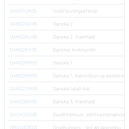
DANS1UN05
Undirbúningsáfangi
DANS2AU05
Danska 2
DANS2AU05
Danska 2, framhald
DANS2KV05
Danskar kvikmyndir
DANS2RM05
Danska 1
DANS2RM05
Danska 1, málnotkun og lesskilning
DANS2TM05
Danska talað mál
DANS3BG05
Danska 3, framhald
DAUH2SÖ05
Dauðhreinsun, sótthreinistæknar, N
DRUG3DR03
Drughunters – leit að lækningu