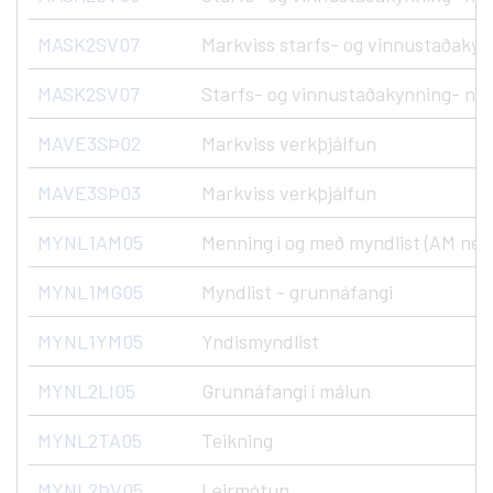
MASK2SV07
Markviss starfs- og vinnustaðakyn
MASK2SV07
Starfs- og vinnustaðakynning- nýs
MAVE3SÞ02
Markviss verkþjálfun
MAVE3SÞ03
Markviss verkþjálfun
MYNL1AM05
Menning í og með myndlist (AM ne
MYNL1MG05
Myndlist - grunnáfangi
MYNL1YM05
Yndismyndlist
MYNL2LI05
Grunnáfangi í málun
MYNL2TA05
Teikning
MYNL2ÞV05
Leirmótun