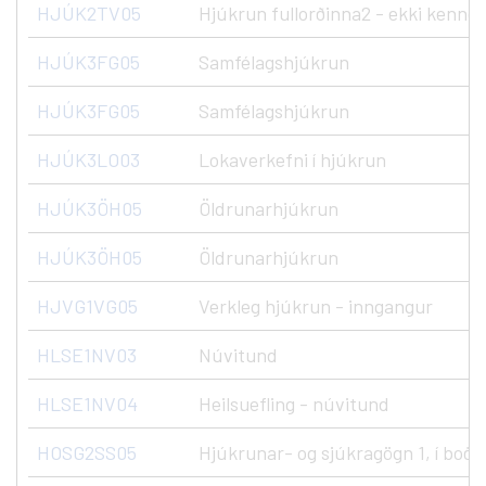
HJÚK2TV05
Hjúkrun fullorðinna2 - ekki kenndu
HJÚK3FG05
Samfélagshjúkrun
HJÚK3FG05
Samfélagshjúkrun
HJÚK3LO03
Lokaverkefni í hjúkrun
HJÚK3ÖH05
Öldrunarhjúkrun
HJÚK3ÖH05
Öldrunarhjúkrun
HJVG1VG05
Verkleg hjúkrun - inngangur
HLSE1NV03
Núvitund
HLSE1NV04
Heilsuefling - núvitund
HOSG2SS05
Hjúkrunar- og sjúkragögn 1, í boði