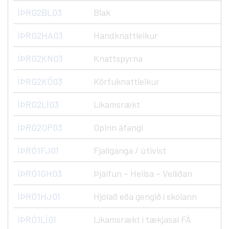
ÍÞRG2BL03
Blak
ÍÞRG2HA03
Handknattleikur
ÍÞRG2KN03
Knattspyrna
ÍÞRG2KÖ03
Körfuknattleikur
ÍÞRG2LÍ03
Líkamsrækt
ÍÞRG2OP03
Opinn áfangi
ÍÞRÓ1FJ01
Fjallganga / útivist
ÍÞRÓ1GH03
Þjálfun – Heilsa – Vellíðan
ÍÞRÓ1HJ01
Hjólað eða gengið í skólann
ÍÞRÓ1LÍ01
Líkamsrækt í tækjasal FÁ