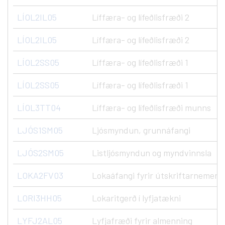
LÍOL2IL05
Líffæra- og lífeðlisfræði 2
LÍOL2IL05
Líffæra- og lífeðlisfræði 2
LÍOL2SS05
Líffæra- og lífeðlisfræði 1
LÍOL2SS05
Líffæra- og lífeðlisfræði 1
LÍOL3TT04
Líffæra- og lífeðlisfræði munns
LJÓS1SM05
Ljósmyndun, grunnáfangi
LJÓS2SM05
Listljósmyndun og myndvinnsla
LOKA2FV03
Lokaáfangi fyrir útskriftarnemend
LORI3HH05
Lokaritgerð í lyfjatækni
LYFJ2AL05
Lyfjafræði fyrir almenning