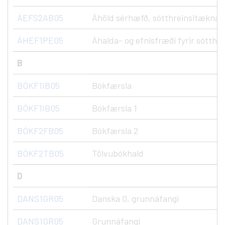
ÁEFS2AB05
Áhöld sérhæfð, sótthreinsitæknar, 
ÁHEF1PE05
Áhalda- og efnisfræði fyrir sótthr
B
BÓKF1IB05
Bókfærsla
BÓKF1IB05
Bókfærsla 1
BÓKF2FB05
Bókfærsla 2
BÓKF2TB05
Tölvubókhald
D
DANS1GR05
Danska 0, grunnáfangi
DANS1GR05
Grunnáfangi