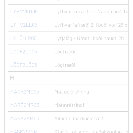
LYHV2FD05
Lyfhvarfafræði 1 - Næst í boði hau
LYHV2LL05
Lyfhvarfafræði 2, í boði vor '26 og 
LYLÖ1LR05
Lyfjalög - Næst í boði haust '28
LÖGF2LÖ05
Lögfræði
LÖGF2LÖ05
Lögfræði
M
MAGR2MG05
Mat og greining
MARÉ2MR05
Mannréttindi
MARK2AM05
Almenn markaðsfræði
MASK2SV03
Starfs- og vinnustaðakynning- nýs