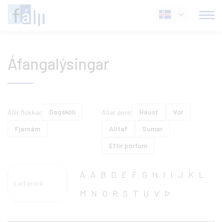
Fara
Íslenska
í
efni
Áfangalýsingar
Dagskóli
Haust
Vor
Allir flokkar
Allar annir
Fjarnám
Alltaf
Sumar
Eftir þörfum
A
Á
B
D
E
F
G
H
I
Í
J
K
L
M
N
O
R
S
T
U
V
Þ