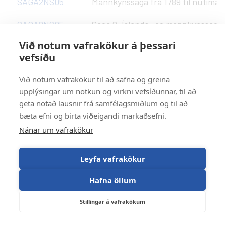
SAGA2NS05
Mannkynssaga frá 1789 til nútíman
SAGA2NS05
Saga 2, Íslands- og mannkynssaga fr
Við notum vafrakökur á þessari
SAGA2TS05
Trúarbragðasaga
vefsíðu
SAGA2TS05
Trúarbragðasaga
Við notum vafrakökur til að safna og greina
SAGA3KM05
upplýsingar um notkun og virkni vefsíðunnar, til að
Sagan og kvikmyndir
geta notað lausnir frá samfélagsmiðlum og til að
SAGA3LS05
Samtímalist
bæta efni og birta viðeigandi markaðsefni.
Nánar um vafrakökur
SAGA3MA05
Samtímasaga
Leyfa vafrakökur
SAGA3MA05
Samtímasaga
Hafna öllum
SAGA3MM05
Menningarsaga
Stillingar á vafrakökum
SAGA3MM05
Menningarsaga