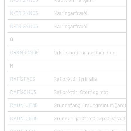
NÆRI2NN05
Næringarfræði
NÆRI2NN05
Næringarfræði
O
ORKM3OM05
Orkubrautir og meðhöndlun
R
RAFÍ2FA03
Rafíþróttir fyrir alla
RAFÍ2SM03
Rafíþróttir: Störf og mót
RAUN1JE05
Grunnáfangi í raungreinum (jarðfræ
RAUN1JE05
Grunnur í jarðfræði og eðlisfræði