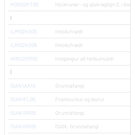
HOSG2ÞT05
Hjúkrunar- og sjúkragögn 2, í boði
I
ILMO2KO05
Ilmolíufræði
ILMO2KO05
Ilmolíufræði
INNU2GR05
Inngangur að heilsunuddi
Í
ÍSAN1AA10
Grunnáfangi
ÍSAN1FL05
Framburður og lestur
ÍSAN1GR05
Grunnáfangi
ÍSAN1GR05
ÍSAN: Grunnáfangi