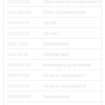
FHTA3FR05
Fjögurra handa tannlækningar 2
FJAL01AA02
Útivist og fjallamennska
FJMÁ2FF05
Fjármál
FJMÁ2FF05
Fjármál 1
FJÖL1FS05
Fjölmiðlafræði
FJÖL1SF05
Fjölmiðlafræði
FORM2MF05
Myndbygging og formfræði
FOSA2FO05
Forvarnir og samskipti 1
FOSA3SA05
Forvarnir og samskipti 2
FÆBÓ2FH05
Fæðubótarefni