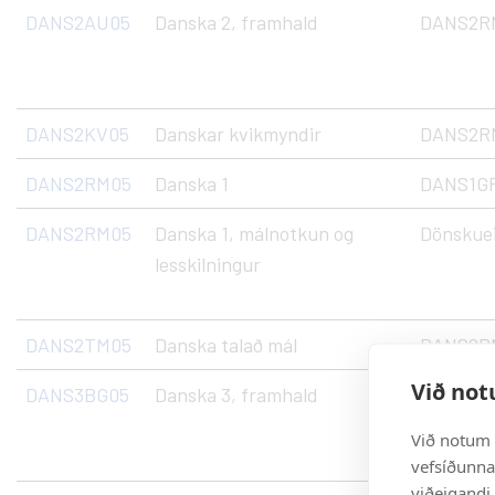
DANS2AU05
Danska 2, framhald
DANS2R
DANS2KV05
Danskar kvikmyndir
DANS2R
DANS2RM05
Danska 1
DANS1GR0
DANS2RM05
Danska 1, málnotkun og
Dönskuei
lesskilningur
DANS2TM05
Danska talað mál
DANS2R
Við not
DANS3BG05
Danska 3, framhald
DANS2A
Við notum 
vefsíðunnar
viðeigandi