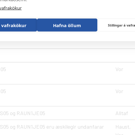
R05
Vor
vafrakökur
 vafrakökur
Hafna öllum
Stillingar á va
E05
Vor
R05
Vor
R05
Vor
S05 og RAUN1JE05
Alltaf
05 og RAUN1JE05 eru æskilegir undanfarar
Haust,