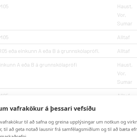
M05
Haust,
Vor,
Sumar
M05
Alltaf
5 eða einkunn A eða B á grunnskólaprófi.
Alltaf
nkunn A eða B á grunnskólaprófi
Haust,
Vor,
Sumar
M05
Alltaf
um vafrakökur á þessari vefsíðu
U05
Haust,
Vor,
vafrakökur til að safna og greina upplýsingar um notkun og virkn
Sumar
, til að geta notað lausnir frá samfélagsmiðlum og til að bæta efn
 markaðsefni.