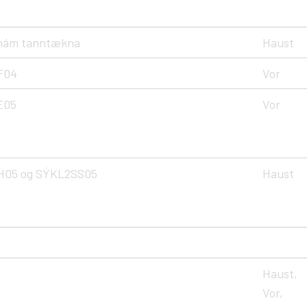
 nám tanntækna
Haust
F04
Vor
E05
Vor
05 og SÝKL2SS05
Haust
Haust,
Vor,