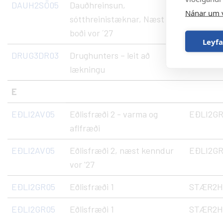
DAUH2SÖ05
Dauðhreinsun,
SÓTS1H
Nánar um 
sótthreinistæknar, Næst í
boði vor ´27
Leyfa
DRUG3DR03
Drughunters – leit að
RAUN1L
lækningu
E
EÐLI2AV05
Eðlisfræði 2 - varma og
EÐLI2G
aflfræði
EÐLI2AV05
Eðlisfræði 2, næst kenndur
EÐLI2G
vor '27
EÐLI2GR05
Eðlisfræði 1
STÆR2H
EÐLI2GR05
Eðlisfræði 1
STÆR2HS