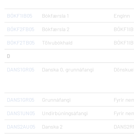
BÓKF1IB05
Bókfærsla 1
Enginn
BÓKF2FB05
Bókfærsla 2
BÓKF1IB
BÓKF2TB05
Tölvubókhald
BÓKF1IB
D
DANS1GR05
Danska 0, grunnáfangi
Dönskuei
DANS1GR05
Grunnáfangi
Fyrir ne
DANS1UN05
Undirbúningsáfangi
Fyrir ne
DANS2AU05
Danska 2
DANS2R