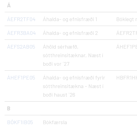
Á
ÁEFR2TF04
Áhalda- og efnisfræði 1
Bóklegt
ÁEFR3BA04
Áhalda- og efnisfræði 2
ÁEFR2T
ÁEFS2AB05
Áhöld sérhæfð,
ÁHEF1P
sótthreinsitæknar, Næst í
boði vor ´27
ÁHEF1PE05
Áhalda- og efnisfræði fyrir
HBFR1HH
sótthreinsitækna - Næst í
boði haust ´26
B
BÓKF1IB05
Bókfærsla