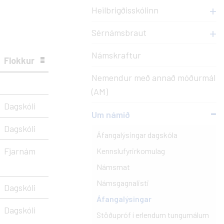
Myndasöfn
Val
Heilbrigðisskólinn
óðurmál
Útskriftarmyndir
Val í Innu - leiðbeiningar
Sérnámsbraut
insitækna
Almennar myndir
Valáfangar í boði
Námskraftur
Sérnámsbraut
Flokkur
Nemendur með annað móðurmál
Innritun í dagskóla
(AM)
Dagskóli
Um námið
Dagskóli
Áfangalýsingar dagskóla
Fjarnám
Kennslufyrirkomulag
Námsmat
Námsgagnalisti
Dagskóli
Áfangalýsingar
Dagskóli
Stöðupróf í erlendum tungumálum