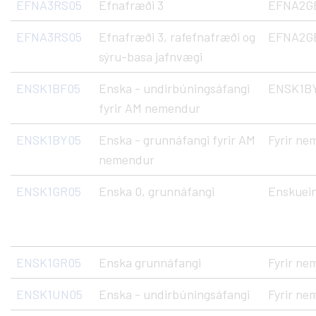
EFNA3RS05
Efnafræði 3
EFNA2G
EFNA3RS05
Efnafræði 3, rafefnafræði og
EFNA2G
sýru-basa jafnvægi
ENSK1BF05
Enska - undirbúningsáfangi
ENSK1B
fyrir AM nemendur
ENSK1BY05
Enska - grunnáfangi fyrir AM
Fyrir n
nemendur
ENSK1GR05
Enska 0, grunnáfangi
Enskuein
ENSK1GR05
Enska grunnáfangi
Fyrir ne
ENSK1UN05
Enska - undirbúningsáfangi
Fyrir ne