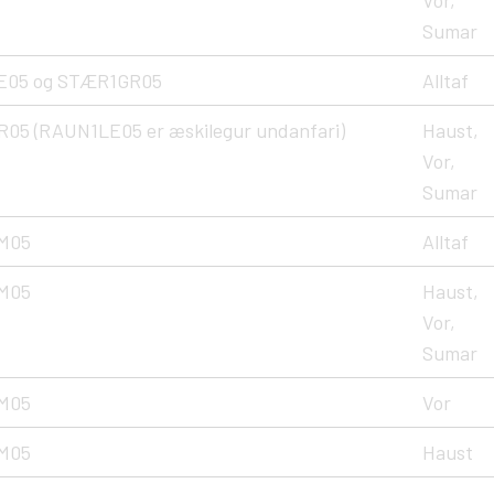
Vor,
Sumar
E05 og STÆR1GR05
Alltaf
05 (RAUN1LE05 er æskilegur undanfari)
Haust,
Vor,
Sumar
M05
Alltaf
M05
Haust,
Vor,
Sumar
M05
Vor
M05
Haust