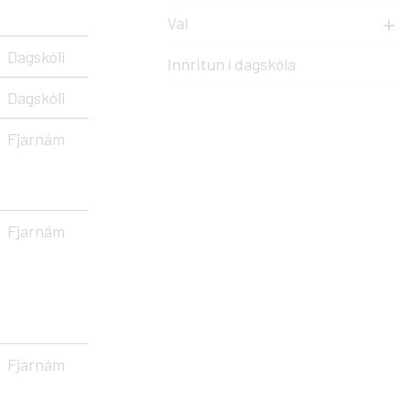
Val
Dagskóli
Innritun í dagskóla
Dagskóli
Fjarnám
Fjarnám
Fjarnám