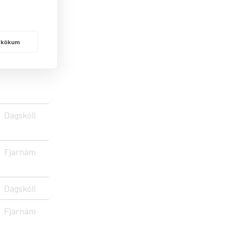
Fjarnám
frakökum
Dagskóli
Dagskóli
Fjarnám
Dagskóli
Fjarnám