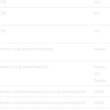
E05
Vor
E05
Vor
Y05
Vor
emendur með annað móðurmál
Haust
kunn C á grunnskólaprófi.
Haust,
Vor,
Sumar
mendur með enskueinkunn C á grunnskólaprófi
Alltaf
mendur með enskueinkunn D á grunnskólaprófi
Alltaf