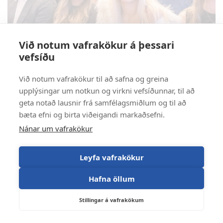
Við notum vafrakökur á þessari
vefsíðu
Við notum vafrakökur til að safna og greina
upplýsingar um notkun og virkni vefsíðunnar, til að
geta notað lausnir frá samfélagsmiðlum og til að
bæta efni og birta viðeigandi markaðsefni.
Nánar um vafrakökur
Leyfa vafrakökur
Hafna öllum
Stillingar á vafrakökum