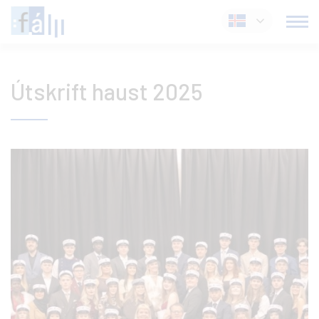
Fara
Íslenska
í
efni
Útskrift haust 2025