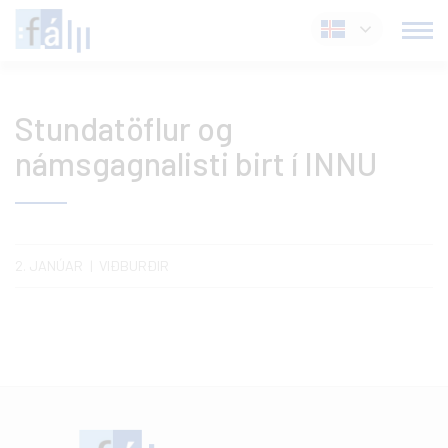
Fara
Íslenska
í
efni
Stundatöflur og
námsgagnalisti birt í INNU
2. JANÚAR
VIÐBURÐIR