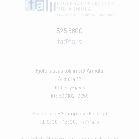
525 8800
fa@fa.is
Fjölbrautaskólinn við Ármúla
Ármúla 12
108 Reykjavík
kt: 590182-0959
Skrifstofa FÁ er opin virka daga
kl. 8:00 - 15:00.
fa@fa.is
Skrifstofa Námskrafts er opin virka daga