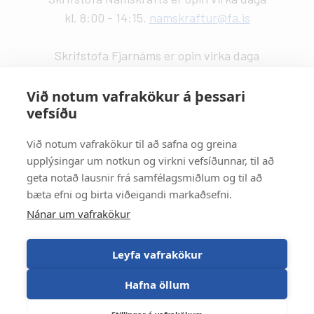
kl. 8:00 - 14:15.
namskraftur@fa.is
Skrifstofa Fjarnáms er opin virka daga
kl. 9:00 - 14:00.
fjarnam@fa.is
Við notum vafrakökur á þessari
vefsíðu
Vefstjórn
:
Kristín Valdemarsdóttir -
kristinvald@fa.is
Við notum vafrakökur til að safna og greina
upplýsingar um notkun og virkni vefsíðunnar, til að
Strætisvagnar
:
geta notað lausnir frá samfélagsmiðlum og til að
Númer 11 stansar við Háaleitisbraut.
bæta efni og birta viðeigandi markaðsefni.
Númer 2, 5, 15 og 17 stansa við Suðurlandsbraut.
Nánar um vafrakökur
Númer 4 stansar við Álftamýri.
Leyfa vafrakökur
Hafna öllum