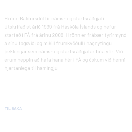
Hrönn Baldursdóttir náms- og starfsráðgjafi
útskrifaðist árið 1999 frá Háskóla Íslands og hefur
starfað í FÁ frá árinu 2008. Hrönn er frábær fyrirmynd
á sínu fagsviði og mikill frumkvöðull í hagnýtingu
þekkingar sem náms- og starfsráðgjafar búa yfir. Við
erum heppin að hafa hana hér í FÁ og óskum við henni
hjartanlega til hamingju.
TIL BAKA