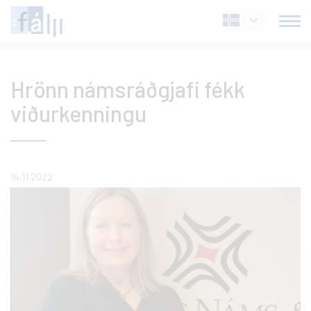
Fara
Íslenska
í
efni
Hrönn námsráðgjafi fékk
viðurkenningu
14.11.2022