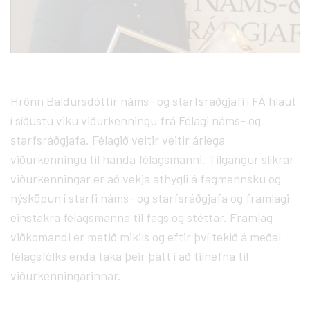
Hrönn Baldursdóttir náms- og starfsráðgjafi í FÁ hlaut
í síðustu viku viðurkenningu frá Félagi náms- og
starfsráðgjafa. Félagið veitir veitir árlega
viðurkenningu til handa félagsmanni. Tilgangur slíkrar
viðurkenningar er að vekja athygli á fagmennsku og
nýsköpun í starfi náms- og starfsráðgjafa og framlagi
einstakra félagsmanna til fags og stéttar. Framlag
viðkomandi er metið mikils og eftir því tekið á meðal
félagsfólks enda taka þeir þátt í að tilnefna til
viðurkenningarinnar.