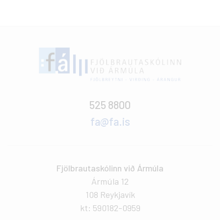
525 8800
fa@fa.is
Fjölbrautaskólinn við Ármúla
Ármúla 12
108 Reykjavík
kt: 590182-0959