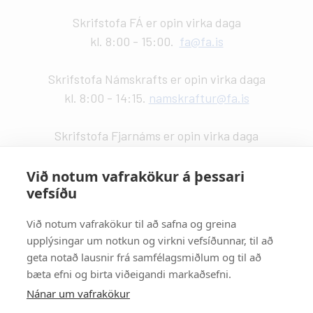
Skrifstofa FÁ er opin virka daga
kl. 8:00 - 15:00.
fa@fa.is
Skrifstofa Námskrafts er opin virka daga
kl. 8:00 - 14:15.
namskraftur@fa.is
Skrifstofa Fjarnáms er opin virka daga
kl. 9:00 - 14:00.
fjarnam@fa.is
Við notum vafrakökur á þessari
vefsíðu
Vefstjórn
:
Kristín Valdemarsdóttir -
kristinvald@fa.is
Við notum vafrakökur til að safna og greina
upplýsingar um notkun og virkni vefsíðunnar, til að
Strætisvagnar
:
geta notað lausnir frá samfélagsmiðlum og til að
Númer 11 stansar við Háaleitisbraut.
bæta efni og birta viðeigandi markaðsefni.
Númer 2, 5, 15 og 17 stansa við Suðurlandsbraut.
Nánar um vafrakökur
Númer 4 stansar við Álftamýri.