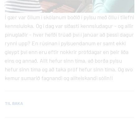
Í gær var öllum í skólanum boðið í pylsu með öllu í tilefni
kennsluloka. Og í dag var síðasti kennsludagur - og allir
pínuglaðir - hver hefði trúað því í janúar að þessi dagur
rynni upp? En rúsínan í pylsuendanum er samt ekki
gleypt því enn eru eftir nokkrir prófdagar en þeir líða
eins og annað. Allt hefur sinn tíma, að borða pylsu
hefur sinn tíma og að taka próf hefur sinn tíma. Og svo
kemur sumarið fagnandi og alltelskandi sólin!l
TIL BAKA