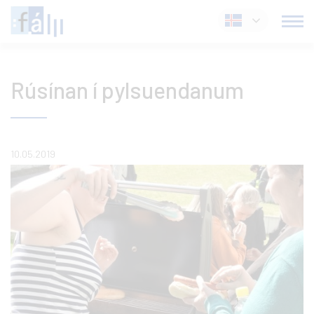
Fara
Íslenska
í
efni
Rúsínan í pylsuendanum
10.05.2019