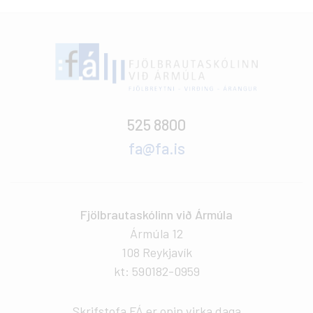
525 8800
fa@fa.is
Fjölbrautaskólinn við Ármúla
Ármúla 12
108 Reykjavík
kt: 590182-0959
Skrifstofa FÁ er opin virka daga