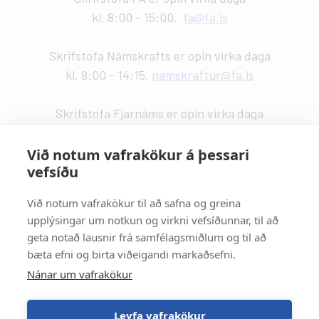
kl. 8:00 - 15:00.
fa@fa.is
Skrifstofa Námskrafts er opin virka daga
kl. 8:00 - 14:15.
namskraftur@fa.is
Skrifstofa Fjarnáms er opin virka daga
kl. 9:00 - 14:00.
fjarnam@fa.is
Við notum vafrakökur á þessari
vefsíðu
Vefstjórn
:
Kristín Valdemarsdóttir -
kristinvald@fa.is
Við notum vafrakökur til að safna og greina
upplýsingar um notkun og virkni vefsíðunnar, til að
Strætisvagnar
:
geta notað lausnir frá samfélagsmiðlum og til að
Númer 11 stansar við Háaleitisbraut.
bæta efni og birta viðeigandi markaðsefni.
Númer 2, 5, 15 og 17 stansa við Suðurlandsbraut.
Nánar um vafrakökur
Númer 4 stansar við Álftamýri.
Leyfa vafrakökur