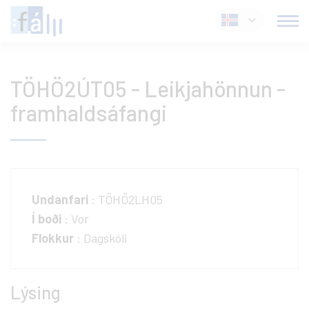
Fara
Íslenska
í
efni
TÖHÖ2ÚT05 - Leikjahönnun -
framhaldsáfangi
Undanfari
: TÖHÖ2LH05
Í boði
: Vor
Flokkur
: Dagskóli
Lýsing