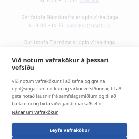
Skrifstofa Námskrafts er opin virka daga
kl. 8:00 - 14:15.
namskraftur@fa.is
Skrifstofa Fjarnáms er opin virka daga
kl. 9:00 - 14:00.
fjarnam@fa.is
Við notum vafrakökur á þessari
vefsíðu
Vefstjórn
:
Kristín Valdemarsdóttir -
kristinvald@fa.is
Við notum vafrakökur til að safna og greina
upplýsingar um notkun og virkni vefsíðunnar, til að
Strætisvagnar
:
geta notað lausnir frá samfélagsmiðlum og til að
Númer 11 stansar við Háaleitisbraut.
bæta efni og birta viðeigandi markaðsefni.
Númer 2, 5, 15 og 17 stansa við Suðurlandsbraut.
Nánar um vafrakökur
Númer 4 stansar við Álftamýri.
Leyfa vafrakökur