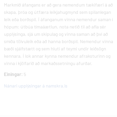
Markmið áfangans er að gera nemendum tækifæri á að
skapa, þróa og útfæra leikjahugmynd sem spilanlegan
leik eða borðspil. Í áfanganum vinna nemendur saman í
hópum; útbúa tímaáætlun, nota netið til að afla sér
upplýsinga, sjá um skipulag og vinna saman að því að
smíða tölvuleik eða að hanna borðspil. Nemendur vinna
bæði sjálfstætt og sem hluti af teymi undir leiðsögn
kennara. Í lok annar kynna nemendur afraksturinn og
vinna í kjölfarið að markaðssetningu afurðar.
Einingar:
5
Nánari upplýsingar á namskra.is