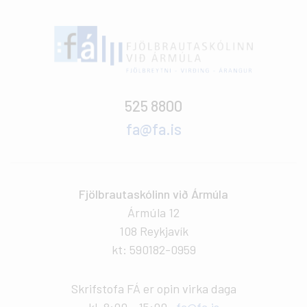
525 8800
fa@fa.is
Fjölbrautaskólinn við Ármúla
Ármúla 12
108 Reykjavík
kt: 590182-0959
Skrifstofa FÁ er opin virka daga
kl. 8:00 - 15:00.
fa@fa.is