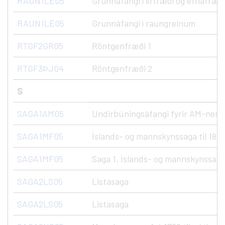
RAUN1LE05
Grunnáfangi í líffræði og efnafræð
RAUN1LE05
Grunnáfangi í raungreinum
RTGF2GR05
Röntgenfræði 1
RTGF3ÞJ04
Röntgenfræði 2
S
SAGA1AM05
Undirbúningsáfangi fyrir AM-nem
SAGA1MF05
Íslands- og mannskynssaga til 1800
SAGA1MF05
Saga 1, Íslands- og mannskynssaga 
SAGA2LS05
Listasaga
SAGA2LS05
Listasaga