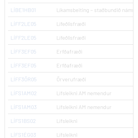
LÍBE1HB01
Líkamsbeiting – staðbundið námsk
LÍFF2LE05
Lífeðlisfræði
LÍFF2LE05
Lífeðlisfræði
LÍFF3EF05
Erfðafræði
LÍFF3EF05
Erfðafræði
LÍFF3ÖR05
Örverufræði
LÍFS1AM02
Lífsleikni AM nemendur
LÍFS1AM03
Lífsleikni AM nemendur
LÍFS1BS02
Lífsleikni
LÍFS1ÉG03
Lífsleikni