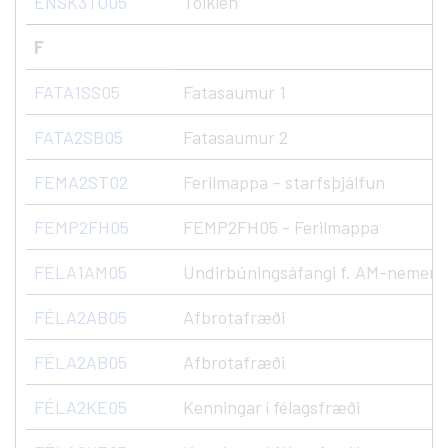
ENSK3TO05
Tolkien
F
FATA1SS05
Fatasaumur 1
FATA2SB05
Fatasaumur 2
FEMA2ST02
Ferilmappa – starfsþjálfun
FEMP2FH05
FEMP2FH05 - Ferilmappa
FÉLA1AM05
Undirbúningsáfangi f. AM-nemen
FÉLA2AB05
Afbrotafræði
FÉLA2AB05
Afbrotafræði
FÉLA2KE05
Kenningar í félagsfræði