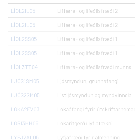
LÍOL2IL05
Líffæra- og lífeðlisfræði 2
LÍOL2IL05
Líffæra- og lífeðlisfræði 2
LÍOL2SS05
Líffæra- og lífeðlisfræði 1
LÍOL2SS05
Líffæra- og lífeðlisfræði 1
LÍOL3TT04
Líffæra- og lífeðlisfræði munns
LJÓS1SM05
Ljósmyndun, grunnáfangi
LJÓS2SM05
Listljósmyndun og myndvinnsla
LOKA2FV03
Lokaáfangi fyrir útskriftarnemend
LORI3HH05
Lokaritgerð í lyfjatækni
LYFJ2AL05
Lyfjafræði fyrir almenning