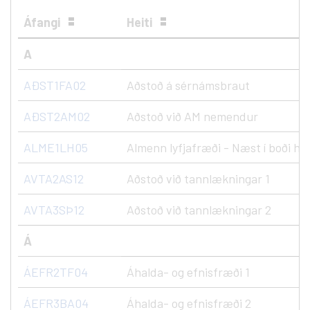
Áfangi
Heiti
A
AÐST1FA02
Aðstoð á sérnámsbraut
AÐST2AM02
Aðstoð við AM nemendur
ALME1LH05
Almenn lyfjafræði - Næst í boði hau
AVTA2AS12
Aðstoð við tannlækningar 1
AVTA3SÞ12
Aðstoð við tannlækningar 2
Á
ÁEFR2TF04
Áhalda- og efnisfræði 1
ÁEFR3BA04
Áhalda- og efnisfræði 2