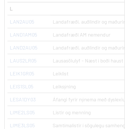
L
LAN2AU05
Landafræði, auðlindir og maðurinn
LAND1AM05
Landafræði AM nemendur
LAND2AU05
Landafræði, auðlindir og maðurinn
LAUS2LR05
Lausasölulyf - Næst í boði haust '2
LEIK1GR05
Leiklist
LEIS1SL05
Leiksýning
LESA1DY03
Áfangi fyrir nýnema með dyslexiu
LIME2LS05
Listir og menning
LIME3LS05
Samtímalistir í sögulegu samhengi