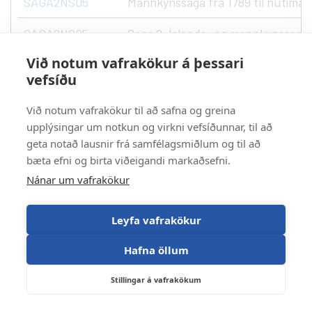
SAGA2NS05
Mannkynssaga frá 1789 til nútíman
SAGA2NS05
Saga 2, Íslands- og mannkynssaga fr
Við notum vafrakökur á þessari
SAGA2TS05
Trúarbragðasaga
vefsíðu
SAGA2TS05
Trúarbragðasaga
Við notum vafrakökur til að safna og greina
SAGA3KM05
upplýsingar um notkun og virkni vefsíðunnar, til að
Sagan og kvikmyndir
geta notað lausnir frá samfélagsmiðlum og til að
SAGA3LS05
Samtímalist
bæta efni og birta viðeigandi markaðsefni.
Nánar um vafrakökur
SAGA3MA05
Samtímasaga
Leyfa vafrakökur
SAGA3MA05
Samtímasaga
Hafna öllum
SAGA3MM05
Menningarsaga
Stillingar á vafrakökum
SAGA3MM05
Menningarsaga