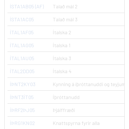
ÍSTA1AB05 (AF)
Talað mál 2
ÍSTA1AC05
Talað mál 3
ÍTAL1AF05
Ítalska 2
ÍTAL1AG05
Ítalska 1
ÍTAL1AU05
Ítalska 3
ÍTAL2DD05
Ítalska 4
ÍÞNT2KY03
Kynning á íþróttanuddi og teyjum
ÍÞNT3ÍT05
Íþróttanudd
ÍÞRF2ÞJ05
Þjálffræði
ÍÞRG1KN02
Knattspyrna fyrir alla