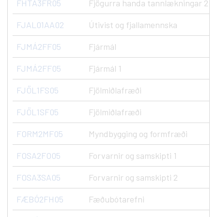
FHTA3FR05
Fjögurra handa tannlækningar 2
FJAL01AA02
Útivist og fjallamennska
FJMÁ2FF05
Fjármál
FJMÁ2FF05
Fjármál 1
FJÖL1FS05
Fjölmiðlafræði
FJÖL1SF05
Fjölmiðlafræði
FORM2MF05
Myndbygging og formfræði
FOSA2FO05
Forvarnir og samskipti 1
FOSA3SA05
Forvarnir og samskipti 2
FÆBÓ2FH05
Fæðubótarefni