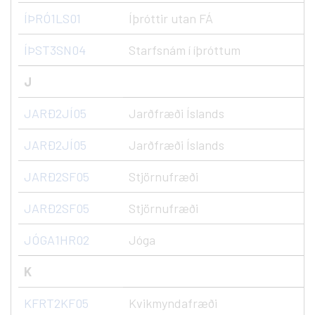
ÍÞRÓ1LS01
Íþróttir utan FÁ
ÍÞST3SN04
Starfsnám í íþróttum
J
JARÐ2JÍ05
Jarðfræði Íslands
JARÐ2JÍ05
Jarðfræði Íslands
JARÐ2SF05
Stjörnufræði
JARÐ2SF05
Stjörnufræði
JÓGA1HR02
Jóga
K
KFRT2KF05
Kvikmyndafræði