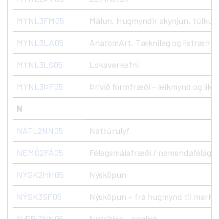
MYNL3FM05
Málun. Hugmyndir skynjun, túlkun
MYNL3LA05
AnatomArt. Tæknileg og listræn n
MYNL3LS05
Lokaverkefni
MYNL3ÞF05
Þrívíð formfræði - leikmynd og líkö
N
NÁTL2NN05
Náttúrulyf
NEMÓ2FÁ05
Félagsmálafræði / nemendafélag
NÝSK2HH05
Nýsköpun
NÝSK3SF05
Nýsköpun – frá hugmynd til marka
NÆRI2NN05
Nutrition - english