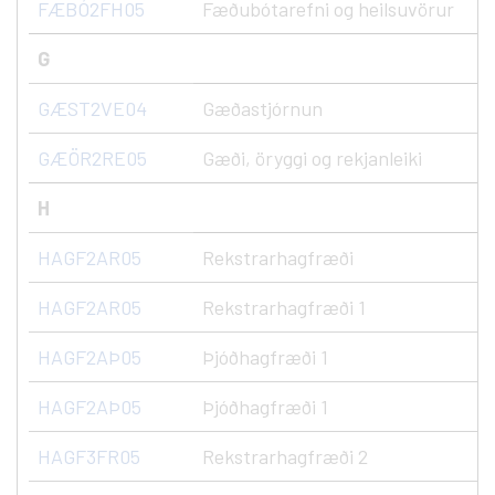
FÆBÓ2FH05
Fæðubótarefni og heilsuvörur
G
GÆST2VE04
Gæðastjórnun
GÆÖR2RE05
Gæði, öryggi og rekjanleiki
H
HAGF2AR05
Rekstrarhagfræði
HAGF2AR05
Rekstrarhagfræði 1
HAGF2AÞ05
Þjóðhagfræði 1
HAGF2AÞ05
Þjóðhagfræði 1
HAGF3FR05
Rekstrarhagfræði 2