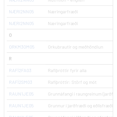
NÆRI2NN05
Næringarfræði
NÆRI2NN05
Næringarfræði
O
ORKM3OM05
Orkubrautir og meðhöndlun
R
RAFÍ2FA03
Rafíþróttir fyrir alla
RAFÍ2SM03
Rafíþróttir: Störf og mót
RAUN1JE05
Grunnáfangi í raungreinum (jarðfræ
RAUN1JE05
Grunnur í jarðfræði og eðlisfræði