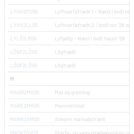
LYHV2FD05
Lyfhvarfafræði 1 - Næst í boði hau
LYHV2LL05
Lyfhvarfafræði 2, í boði vor '26 og 
LYLÖ1LR05
Lyfjalög - Næst í boði haust '28
LÖGF2LÖ05
Lögfræði
LÖGF2LÖ05
Lögfræði
M
MAGR2MG05
Mat og greining
MARÉ2MR05
Mannréttindi
MARK2AM05
Almenn markaðsfræði
MASK2SV03
Starfs- og vinnustaðakynning- nýs