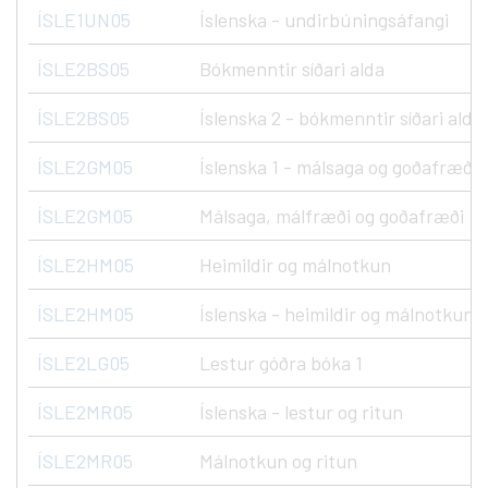
ÍSLE1UN05
Íslenska - undirbúningsáfangi
ÍSLE2BS05
Bókmenntir síðari alda
ÍSLE2BS05
Íslenska 2 - bókmenntir síðari alda.
ÍSLE2GM05
Íslenska 1 - málsaga og goðafræði
ÍSLE2GM05
Málsaga, málfræði og goðafræði
ÍSLE2HM05
Heimildir og málnotkun
ÍSLE2HM05
Íslenska - heimildir og málnotkun
ÍSLE2LG05
Lestur góðra bóka 1
ÍSLE2MR05
Íslenska - lestur og ritun
ÍSLE2MR05
Málnotkun og ritun