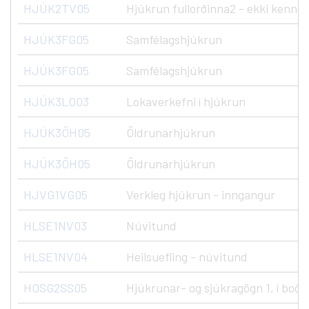
HJÚK2TV05
Hjúkrun fullorðinna2 - ekki kenndu
HJÚK3FG05
Samfélagshjúkrun
HJÚK3FG05
Samfélagshjúkrun
HJÚK3LO03
Lokaverkefni í hjúkrun
HJÚK3ÖH05
Öldrunarhjúkrun
HJÚK3ÖH05
Öldrunarhjúkrun
HJVG1VG05
Verkleg hjúkrun - inngangur
HLSE1NV03
Núvitund
HLSE1NV04
Heilsuefling - núvitund
HOSG2SS05
Hjúkrunar- og sjúkragögn 1, í boði