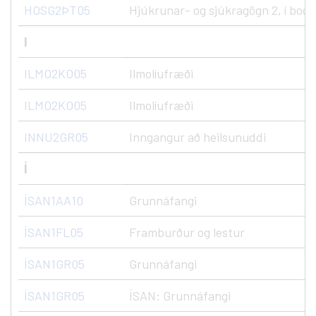
HOSG2ÞT05
Hjúkrunar- og sjúkragögn 2, í boði
I
ILMO2KO05
Ilmolíufræði
ILMO2KO05
Ilmolíufræði
INNU2GR05
Inngangur að heilsunuddi
Í
ÍSAN1AA10
Grunnáfangi
ÍSAN1FL05
Framburður og lestur
ÍSAN1GR05
Grunnáfangi
ÍSAN1GR05
ÍSAN: Grunnáfangi