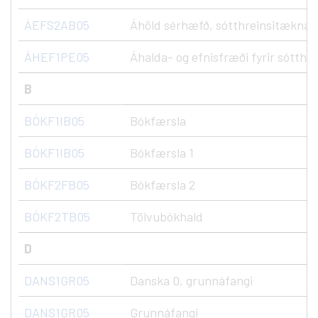
ÁEFS2AB05
Áhöld sérhæfð, sótthreinsitæknar, 
ÁHEF1PE05
Áhalda- og efnisfræði fyrir sótthr
B
BÓKF1IB05
Bókfærsla
BÓKF1IB05
Bókfærsla 1
BÓKF2FB05
Bókfærsla 2
BÓKF2TB05
Tölvubókhald
D
DANS1GR05
Danska 0, grunnáfangi
DANS1GR05
Grunnáfangi