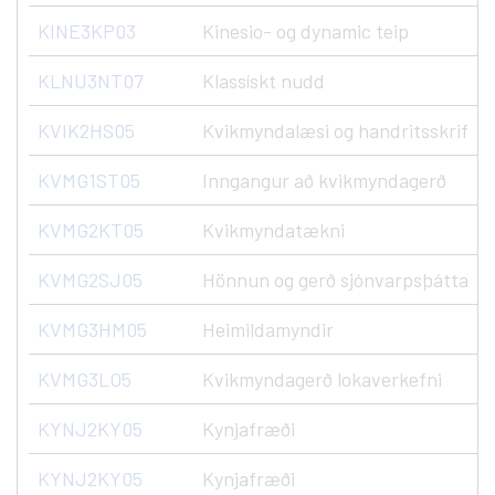
KINE3KP03
Kinesio- og dynamic teip
KLNU3NT07
Klassískt nudd
KVIK2HS05
Kvikmyndalæsi og handritsskrif
KVMG1ST05
Inngangur að kvikmyndagerð
KVMG2KT05
Kvikmyndatækni
KVMG2SJ05
Hönnun og gerð sjónvarpsþátta
KVMG3HM05
Heimildamyndir
KVMG3LO5
Kvikmyndagerð lokaverkefni
KYNJ2KY05
Kynjafræði
KYNJ2KY05
Kynjafræði