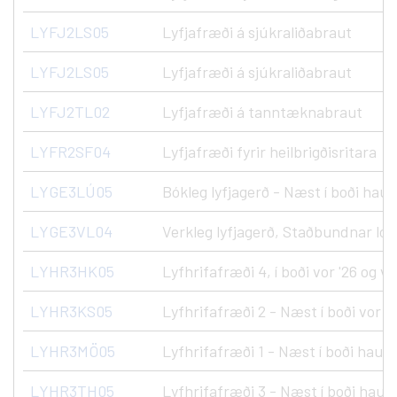
LYFJ2LS05
Lyfjafræði á sjúkraliðabraut
LYFJ2LS05
Lyfjafræði á sjúkraliðabraut
LYFJ2TL02
Lyfjafræði á tanntæknabraut
LYFR2SF04
Lyfjafræði fyrir heilbrigðisritara
LYGE3LÚ05
Bókleg lyfjagerð - Næst í boði haus
LYGE3VL04
Verkleg lyfjagerð, Staðbundnar lotur
LYHR3HK05
Lyfhrifafræði 4, í boði vor '26 og vo
LYHR3KS05
Lyfhrifafræði 2 - Næst í boði vor '2
LYHR3MÖ05
Lyfhrifafræði 1 - Næst í boði haust
LYHR3TH05
Lyfhrifafræði 3 - Næst í boði haust