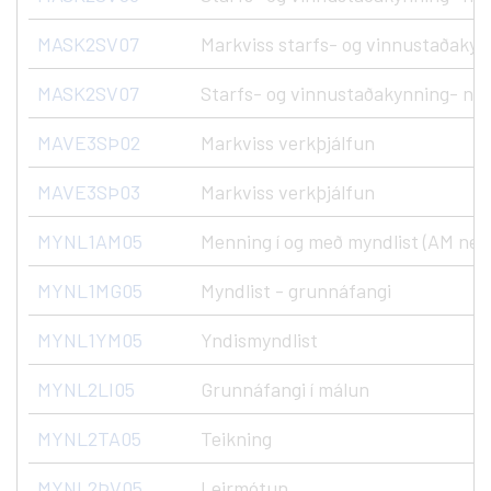
MASK2SV07
Markviss starfs- og vinnustaðakyn
MASK2SV07
Starfs- og vinnustaðakynning- nýs
MAVE3SÞ02
Markviss verkþjálfun
MAVE3SÞ03
Markviss verkþjálfun
MYNL1AM05
Menning í og með myndlist (AM ne
MYNL1MG05
Myndlist - grunnáfangi
MYNL1YM05
Yndismyndlist
MYNL2LI05
Grunnáfangi í málun
MYNL2TA05
Teikning
MYNL2ÞV05
Leirmótun