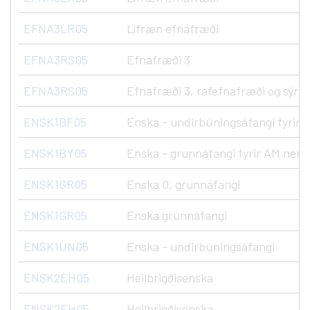
EFNA3LR05
Lífræn efnafræði
EFNA3RS05
Efnafræði 3
EFNA3RS05
Efnafræði 3, rafefnafræði og sýru
ENSK1BF05
Enska - undirbúningsáfangi fyrir
ENSK1BY05
Enska - grunnáfangi fyrir AM nem
ENSK1GR05
Enska 0, grunnáfangi
ENSK1GR05
Enska grunnáfangi
ENSK1UN05
Enska - undirbúningsáfangi
ENSK2EH05
Heilbrigðisenska
ENSK2EH05
Heilbrigðisenska