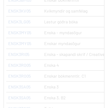
ENSK3BM05
Enskar bókmenntir
ENSK3KV05
Kvikmyndir og samfélag
ENSK3LG05
Lestur góðra bóka
ENSK3MY05
Enska - myndasögur
ENSK3MY05
Enskar myndasögur
ENSK3RI05
Enska - skapandi skrif / Creative 
ENSK3RO05
Enska 4
ENSK3RO05
Enskar bókmenntir, C1
ENSK3SA05
Enska 3
ENSK3SA05
Enska 3, B2