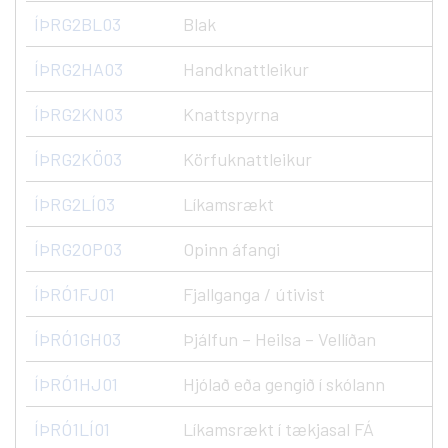
ÍÞRG2BL03
Blak
ÍÞRG2HA03
Handknattleikur
ÍÞRG2KN03
Knattspyrna
ÍÞRG2KÖ03
Körfuknattleikur
ÍÞRG2LÍ03
Líkamsrækt
ÍÞRG2OP03
Opinn áfangi
ÍÞRÓ1FJ01
Fjallganga / útivist
ÍÞRÓ1GH03
Þjálfun – Heilsa – Vellíðan
ÍÞRÓ1HJ01
Hjólað eða gengið í skólann
ÍÞRÓ1LÍ01
Líkamsrækt í tækjasal FÁ