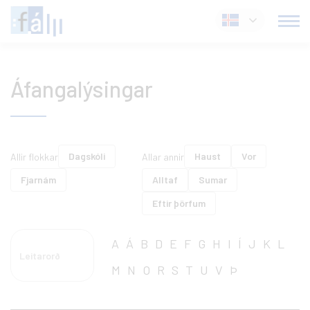
Fara
Íslenska
í
efni
Áfangalýsingar
Dagskóli
Haust
Vor
Allir flokkar
Allar annir
Fjarnám
Alltaf
Sumar
Eftir þörfum
A
Á
B
D
E
F
G
H
I
Í
J
K
L
M
N
O
R
S
T
U
V
Þ