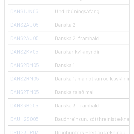
DANS1UN05
Undirbúningsáfangi
DANS2AU05
Danska 2
DANS2AU05
Danska 2, framhald
DANS2KV05
Danskar kvikmyndir
DANS2RM05
Danska 1
DANS2RM05
Danska 1, málnotkun og lesskilning
DANS2TM05
Danska talað mál
DANS3BG05
Danska 3, framhald
DAUH2SÖ05
Dauðhreinsun, sótthreinistæknar, N
DRUG3DR03
Drughunters – leit að lækningu