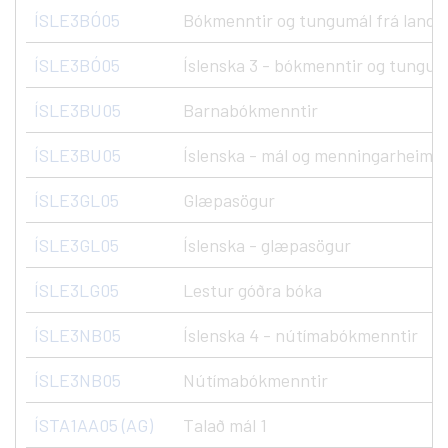
ÍSLE3BÓ05
Bókmenntir og tungumál frá landná
ÍSLE3BÓ05
Íslenska 3 - bókmenntir og tungumá
ÍSLE3BU05
Barnabókmenntir
ÍSLE3BU05
Íslenska - mál og menningarheimur
ÍSLE3GL05
Glæpasögur
ÍSLE3GL05
Íslenska - glæpasögur
ÍSLE3LG05
Lestur góðra bóka
ÍSLE3NB05
Íslenska 4 - nútímabókmenntir
ÍSLE3NB05
Nútímabókmenntir
ÍSTA1AA05 (AG)
Talað mál 1