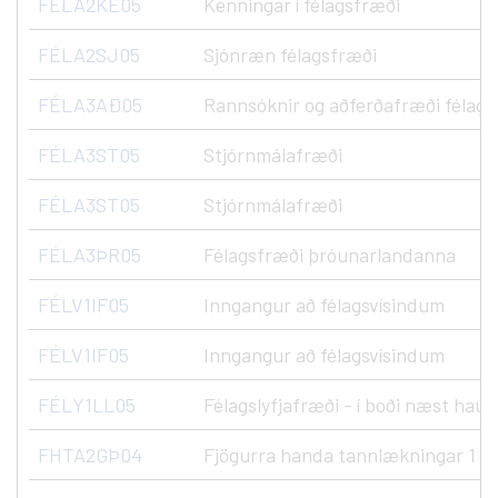
FÉLA2KE05
Kenningar í félagsfræði
FÉLA2SJ05
Sjónræn félagsfræði
FÉLA3AÐ05
Rannsóknir og aðferðafræði félags
FÉLA3ST05
Stjórnmálafræði
FÉLA3ST05
Stjórnmálafræði
FÉLA3ÞR05
Félagsfræði þróunarlandanna
FÉLV1IF05
Inngangur að félagsvísindum
FÉLV1IF05
Inngangur að félagsvísindum
FÉLY1LL05
Félagslyfjafræði - í boði næst haust
FHTA2GÞ04
Fjögurra handa tannlækningar 1