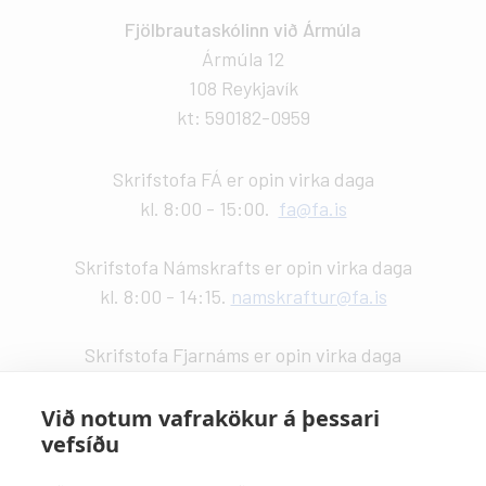
Fjölbrautaskólinn við Ármúla
Ármúla 12
108 Reykjavík
kt: 590182-0959
Skrifstofa FÁ er opin virka daga
kl. 8:00 - 15:00.
fa@fa.is
Skrifstofa Námskrafts er opin virka daga
kl. 8:00 - 14:15.
namskraftur@fa.is
Skrifstofa Fjarnáms er opin virka daga
kl. 9:00 - 14:00.
fjarnam@fa.is
Við notum vafrakökur á þessari
vefsíðu
Vefstjórn
:
Kristín Valdemarsdóttir -
kristinvald@fa.is