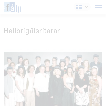
Fara
Íslenska
í
efni
Heilbrigðisritarar